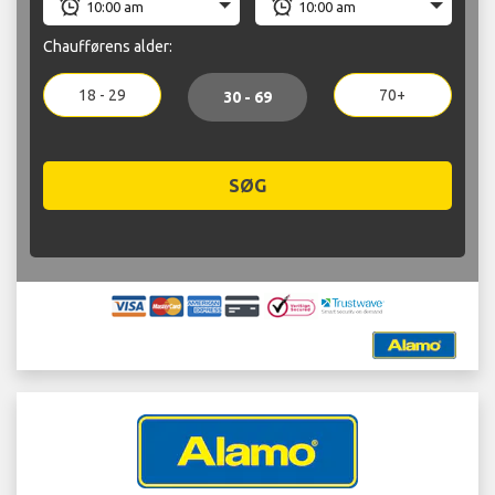
Chaufførens alder:
18 - 29
70+
30 - 69
SØG