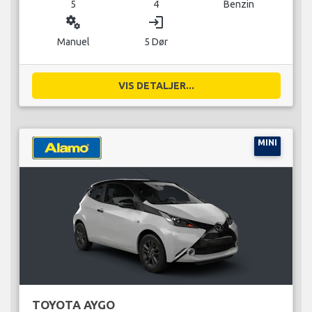
5
4
Benzin
miscellaneous_services
login
Manuel
5 Dør
VIS DETALJER...
MINI
TOYOTA AYGO