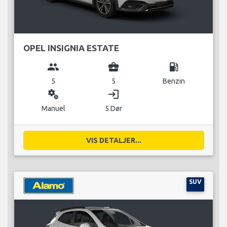
OPEL INSIGNIA ESTATE
group
business_center
local_gas_station
5
5
Benzin
miscellaneous_services
login
Manuel
5 Dør
VIS DETALJER...
SUV