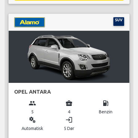
SUV
OPEL ANTARA
group
business_center
local_gas_station
5
4
Benzin
miscellaneous_services
login
Automatisk
5 Dør