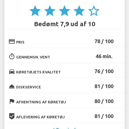
star
star
star
star
star_border
Bedømt 7,9 ud af 10
credit_card
78 / 100
PRIS
timer
46 min.
GENNEMSN. VENT
directions_car
76 / 100
KØRETØJETS KVALITET
room_service
81 / 100
DISKSERVICE
flag
80 / 100
AFHENTNING AF KØRETØJ
beenhere
81 / 100
AFLEVERING AF KØRETØJ