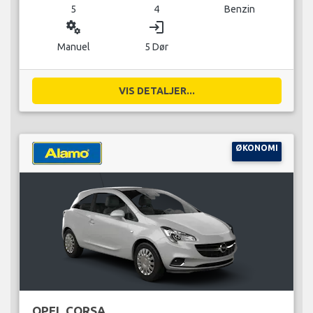
5
4
Benzin
miscellaneous_services
login
Manuel
5 Dør
VIS DETALJER...
ØKONOMI
OPEL CORSA