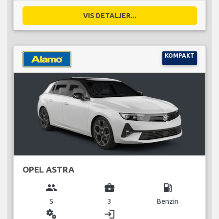
VIS DETALJER...
KOMPAKT
OPEL ASTRA
group
business_center
local_gas_station
5
3
Benzin
miscellaneous_services
login