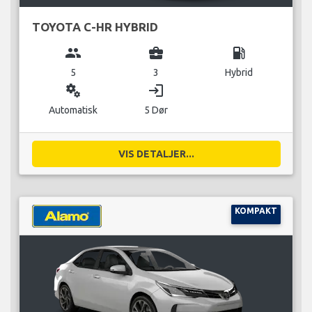
TOYOTA C-HR HYBRID
group
business_center
local_gas_station
5
3
Hybrid
miscellaneous_services
login
Automatisk
5 Dør
VIS DETALJER...
KOMPAKT