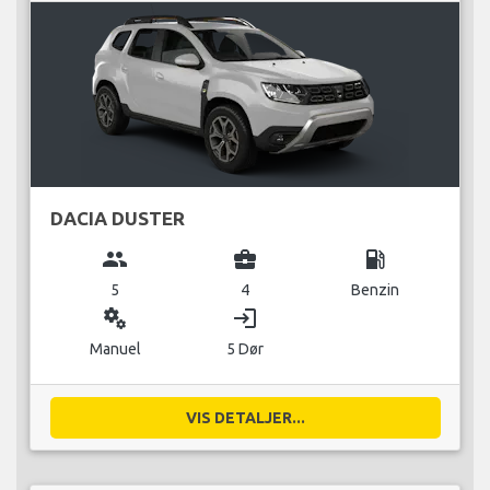
DACIA DUSTER
group
business_center
local_gas_station
5
4
Benzin
miscellaneous_services
login
Manuel
5 Dør
VIS DETALJER...