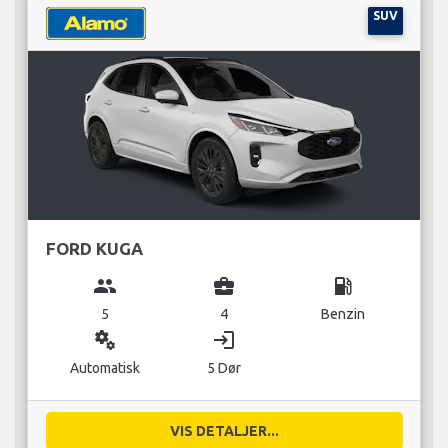
SUV
FORD KUGA
group
business_center
local_gas_station
5
4
Benzin
miscellaneous_services
login
Automatisk
5 Dør
VIS DETALJER...