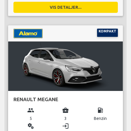
VIS DETALJER...
KOMPAKT
RENAULT MEGANE
group
business_center
local_gas_station
5
3
Benzin
miscellaneous_services
login