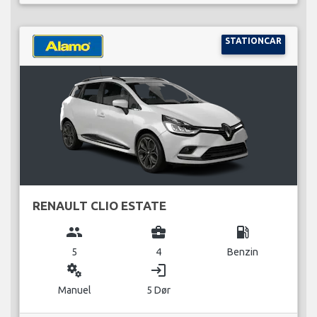
STATIONCAR
RENAULT CLIO ESTATE
group
business_center
local_gas_station
5
4
Benzin
miscellaneous_services
login
Manuel
5 Dør