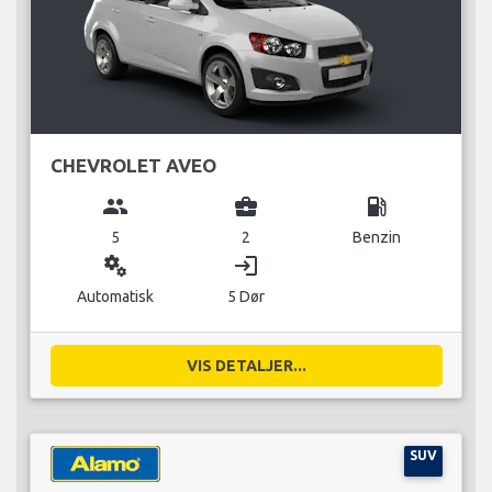
CHEVROLET AVEO
group
business_center
local_gas_station
5
2
Benzin
miscellaneous_services
login
Automatisk
5 Dør
VIS DETALJER...
SUV