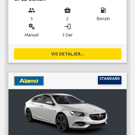
group
business_center
local_gas_station
5
2
Benzin
miscellaneous_services
login
Manuel
3 Dør
VIS DETALJER...
STANDARD