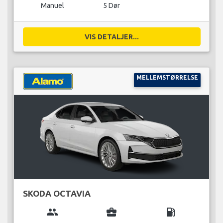
Manuel
5 Dør
VIS DETALJER...
MELLEMSTØRRELSE
SKODA OCTAVIA
group
business_center
local_gas_station