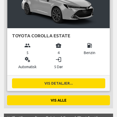
TOYOTA COROLLA ESTATE
group
business_center
local_gas_station
5
4
Benzin
miscellaneous_services
login
Automatisk
5 Dør
VIS DETALJER...
VIS ALLE