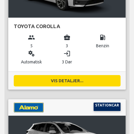
TOYOTA COROLLA
group
business_center
local_gas_station
5
3
Benzin
miscellaneous_services
login
Automatisk
3 Dør
VIS DETALJER...
STATIONCAR