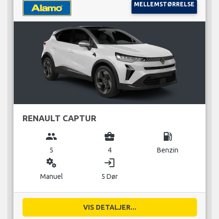
MELLEMSTØRRELSE
RENAULT CAPTUR
group
business_center
local_gas_station
5
4
Benzin
miscellaneous_services
login
Manuel
5 Dør
VIS DETALJER...