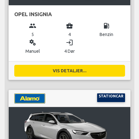
OPEL INSIGNIA
group
business_center
local_gas_station
5
4
Benzin
miscellaneous_services
login
Manuel
4 Dør
VIS DETALJER...
STATIONCAR