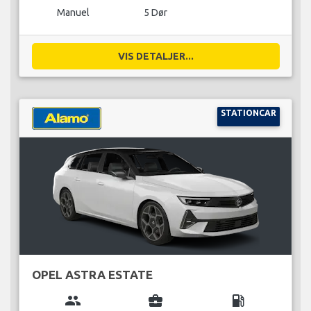
Manuel
5 Dør
VIS DETALJER...
STATIONCAR
OPEL ASTRA ESTATE
group
business_center
local_gas_station