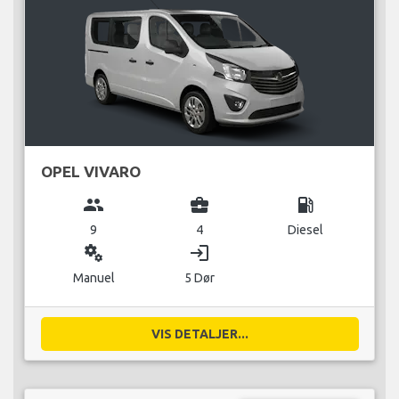
OPEL VIVARO
group
business_center
local_gas_station
9
4
Diesel
miscellaneous_services
login
Manuel
5 Dør
VIS DETALJER...