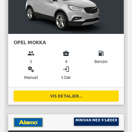
OPEL MOKKA
group
business_center
local_gas_station
5
4
Benzin
miscellaneous_services
login
Manuel
5 Dør
VIS DETALJER...
MINIVAN MED 9 SÆDER