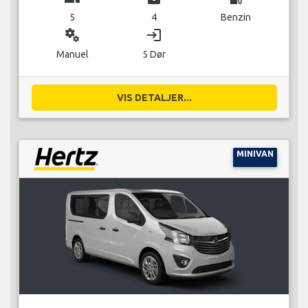
5
4
Benzin
miscellaneous_services
login
Manuel
5 Dør
VIS DETALJER...
MINIVAN