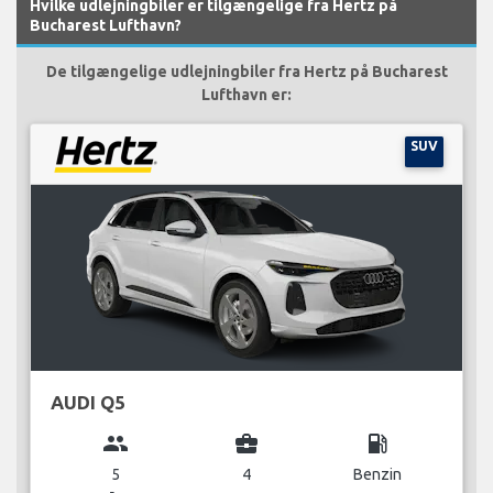
Hvilke udlejningbiler er tilgængelige fra Hertz på
Bucharest Lufthavn?
De tilgængelige udlejningbiler fra Hertz på Bucharest
Lufthavn er:
SUV
AUDI Q5
group
business_center
local_gas_station
5
4
Benzin