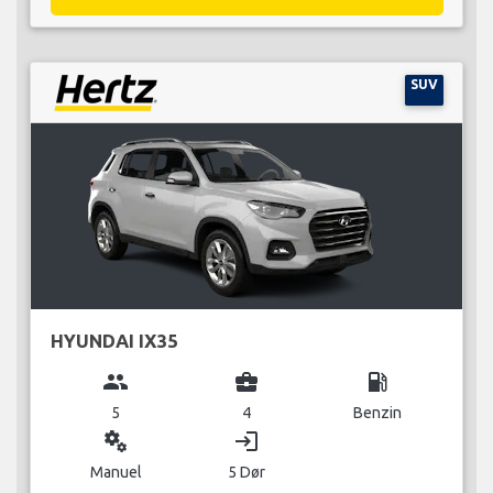
SUV
HYUNDAI IX35
group
business_center
local_gas_station
5
4
Benzin
miscellaneous_services
login
Manuel
5 Dør