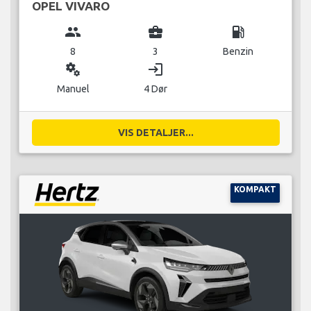
OPEL VIVARO
group
business_center
local_gas_station
8
3
Benzin
miscellaneous_services
login
Manuel
4 Dør
VIS DETALJER...
KOMPAKT