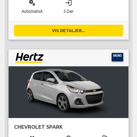
miscellaneous_services
login
Automatisk
5 Dør
VIS DETALJER...
MINI
CHEVROLET SPARK