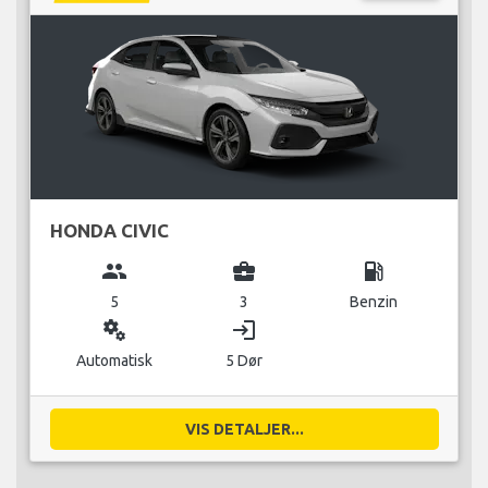
HONDA CIVIC
group
business_center
local_gas_station
5
3
Benzin
miscellaneous_services
login
Automatisk
5 Dør
VIS DETALJER...