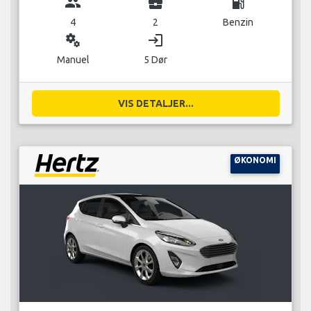
group
business_center
local_gas_station
4
2
Benzin
miscellaneous_services
login
Manuel
5 Dør
VIS DETALJER...
ØKONOMI