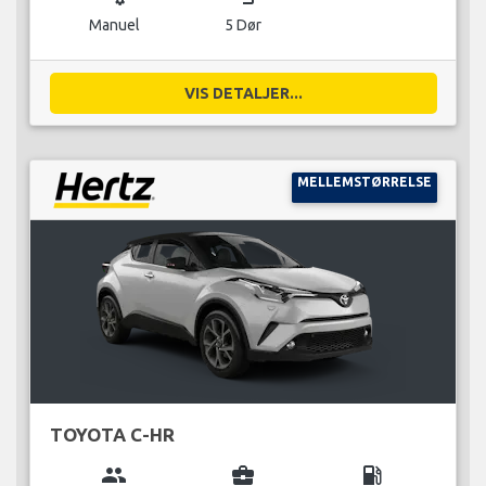
Manuel
5 Dør
VIS DETALJER...
MELLEMSTØRRELSE
TOYOTA C-HR
group
business_center
local_gas_station