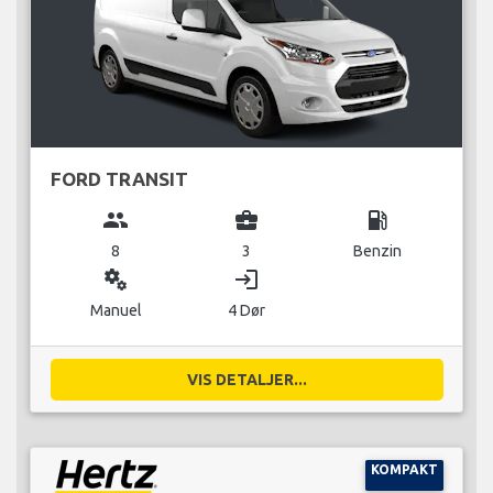
FORD TRANSIT
group
business_center
local_gas_station
8
3
Benzin
miscellaneous_services
login
Manuel
4 Dør
VIS DETALJER...
KOMPAKT