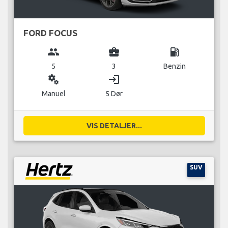
FORD FOCUS
group
business_center
local_gas_station
5
3
Benzin
miscellaneous_services
login
Manuel
5 Dør
VIS DETALJER...
SUV