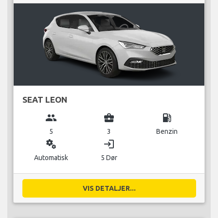
SEAT LEON
group
business_center
local_gas_station
5
3
Benzin
miscellaneous_services
login
Automatisk
5 Dør
VIS DETALJER...