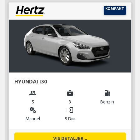
KOMPAKT
HYUNDAI I30
group
business_center
local_gas_station
5
3
Benzin
miscellaneous_services
login
Manuel
5 Dør
VIS DETALJER...