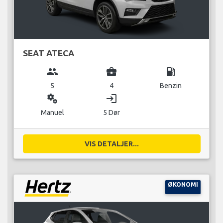
SEAT ATECA
group
business_center
local_gas_station
5
4
Benzin
miscellaneous_services
login
Manuel
5 Dør
VIS DETALJER...
ØKONOMI