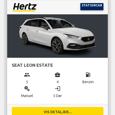
STATIONCAR
SEAT LEON ESTATE
group
business_center
local_gas_station
5
4
Benzin
miscellaneous_services
login
Manuel
5 Dør
VIS DETALJER...