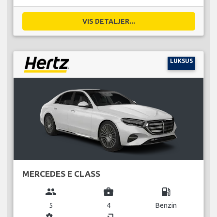
VIS DETALJER...
LUKSUS
MERCEDES E CLASS
group
business_center
local_gas_station
5
4
Benzin