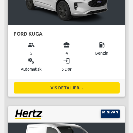
FORD KUGA
group
business_center
local_gas_station
5
4
Benzin
miscellaneous_services
login
Automatisk
5 Dør
VIS DETALJER...
MINIVAN