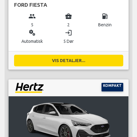
FORD FIESTA
group
business_center
local_gas_station
5
2
Benzin
miscellaneous_services
login
Automatisk
5 Dør
VIS DETALJER...
KOMPAKT