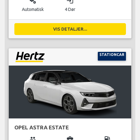
miscellaneous_services
login
Automatisk
4 Dør
VIS DETALJER...
STATIONCAR
OPEL ASTRA ESTATE
group
business_center
local_gas_station