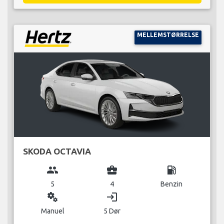
MELLEMSTØRRELSE
SKODA OCTAVIA
group
business_center
local_gas_station
5
4
Benzin
miscellaneous_services
login
Manuel
5 Dør