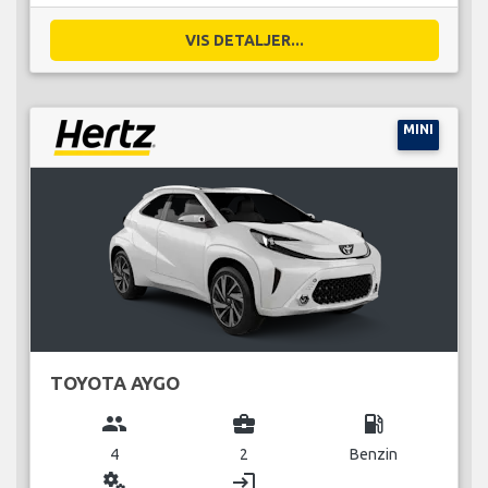
VIS DETALJER...
MINI
TOYOTA AYGO
group
business_center
local_gas_station
4
2
Benzin
miscellaneous_services
login