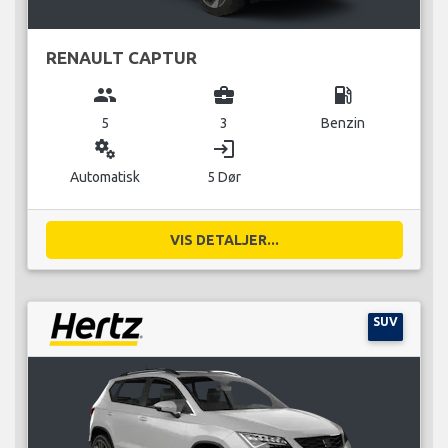
RENAULT CAPTUR
group
business_center
local_gas_station
5
3
Benzin
miscellaneous_services
login
Automatisk
5 Dør
VIS DETALJER...
SUV