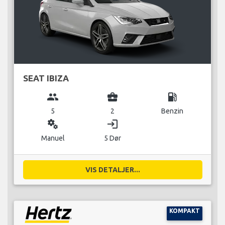
SEAT IBIZA
group
business_center
local_gas_station
5
2
Benzin
miscellaneous_services
login
Manuel
5 Dør
VIS DETALJER...
KOMPAKT