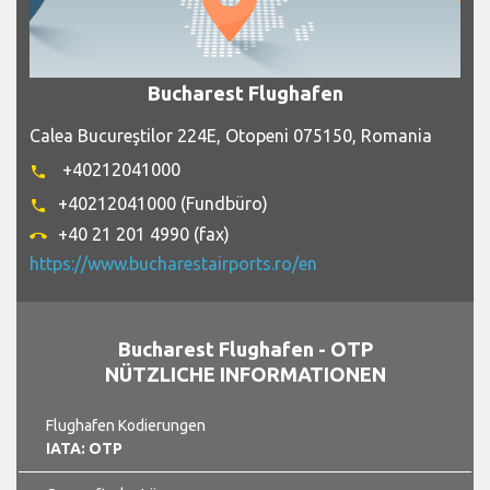
Bucharest Flughafen
Calea Bucureştilor 224E, Otopeni 075150, Romania
+40212041000
phone
+40212041000 (Fundbüro)
phone
+40 21 201 4990 (fax)
call_end
https://www.bucharestairports.ro/en
Bucharest Flughafen - OTP
NÜTZLICHE INFORMATIONEN
Flughafen Kodierungen
IATA: OTP