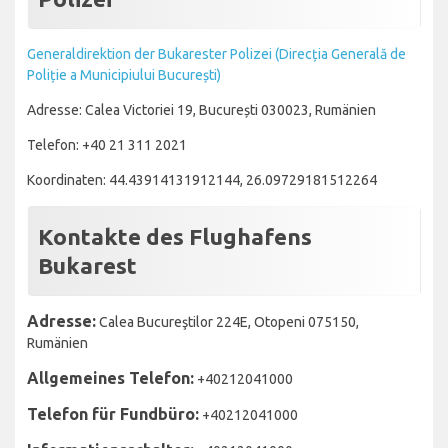
Generaldirektion der Bukarester Polizei (Direcția Generală de
Poliție a Municipiului București)
Adresse: Calea Victoriei 19, București 030023, Rumänien
Telefon: +40 21 311 2021
Koordinaten: 44.43914131912144, 26.09729181512264
Kontakte des Flughafens
Bukarest
Adresse:
Calea Bucureştilor 224E, Otopeni 075150,
Rumänien
Allgemeines Telefon:
+40212041000
Telefon für Fundbüro:
+40212041000