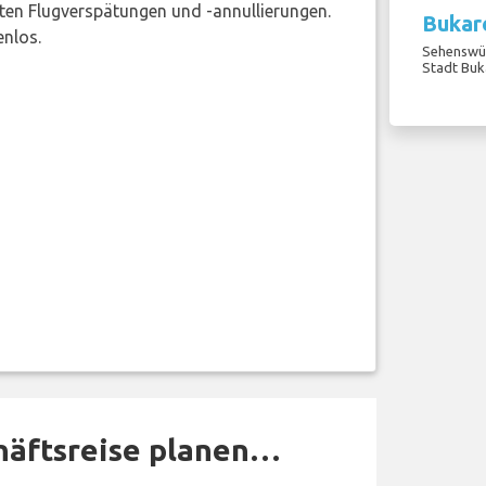
ten Flugverspätungen und -annullierungen.
Bukar
enlos.
Sehenswür
Stadt Buk
häftsreise planen…