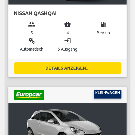
NISSAN QASHQAI
group
business_center
local_gas_station
5
4
Benzin
miscellaneous_services
login
Automatisch
5 Ausgang
DETAILS ANZEIGEN...
KLEINWAGEN