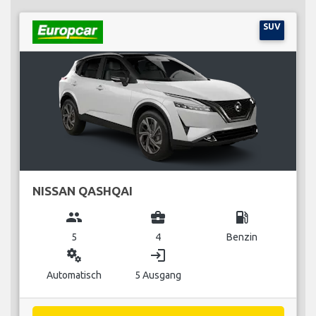
SUV
NISSAN QASHQAI
group
business_center
local_gas_station
5
4
Benzin
miscellaneous_services
login
Automatisch
5 Ausgang