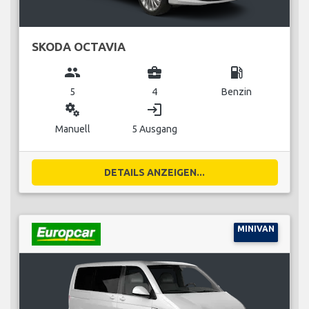
SKODA OCTAVIA
group
business_center
local_gas_station
5
4
Benzin
miscellaneous_services
login
Manuell
5 Ausgang
DETAILS ANZEIGEN...
MINIVAN