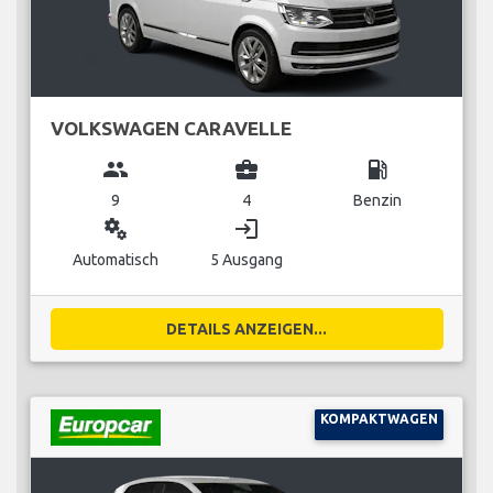
VOLKSWAGEN CARAVELLE
group
business_center
local_gas_station
9
4
Benzin
miscellaneous_services
login
Automatisch
5 Ausgang
DETAILS ANZEIGEN...
KOMPAKTWAGEN