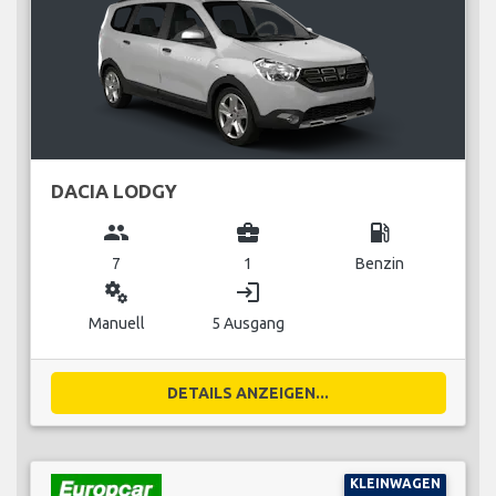
DACIA LODGY
group
business_center
local_gas_station
7
1
Benzin
miscellaneous_services
login
Manuell
5 Ausgang
DETAILS ANZEIGEN...
KLEINWAGEN