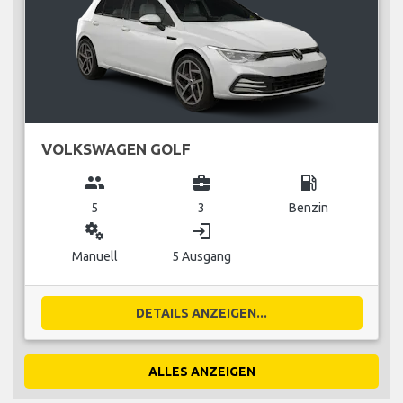
VOLKSWAGEN GOLF
group
business_center
local_gas_station
5
3
Benzin
miscellaneous_services
login
Manuell
5 Ausgang
DETAILS ANZEIGEN...
ALLES ANZEIGEN