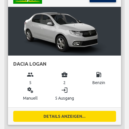
DACIA LOGAN
group
business_center
local_gas_station
5
2
Benzin
miscellaneous_services
login
Manuell
5 Ausgang
DETAILS ANZEIGEN...