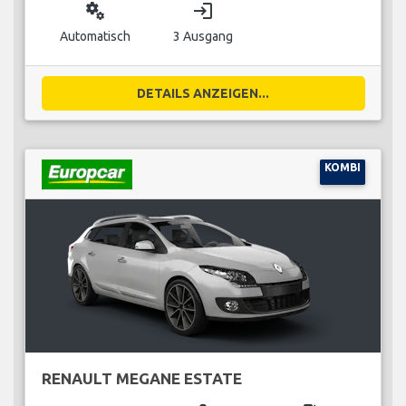
miscellaneous_services
login
Automatisch
3 Ausgang
DETAILS ANZEIGEN...
KOMBI
RENAULT MEGANE ESTATE