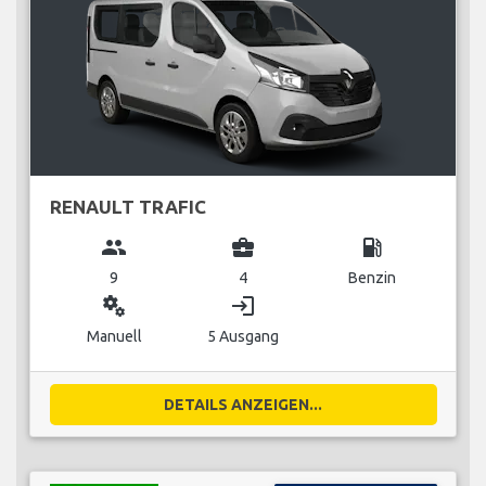
RENAULT TRAFIC
group
business_center
local_gas_station
9
4
Benzin
miscellaneous_services
login
Manuell
5 Ausgang
DETAILS ANZEIGEN...