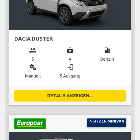
DACIA DUSTER
group
business_center
local_gas_station
5
4
Benzin
miscellaneous_services
login
Manuell
5 Ausgang
DETAILS ANZEIGEN...
7-SITZER MINIVAN