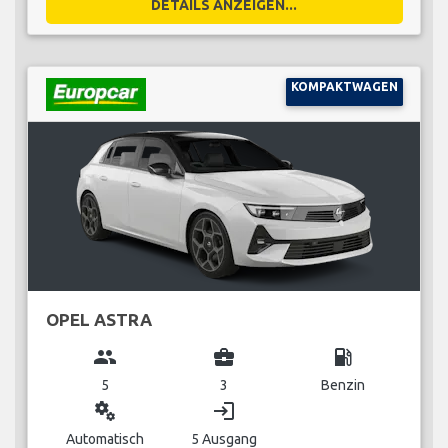
DETAILS ANZEIGEN...
KOMPAKTWAGEN
OPEL ASTRA
group
business_center
local_gas_station
5
3
Benzin
miscellaneous_services
login
Automatisch
5 Ausgang