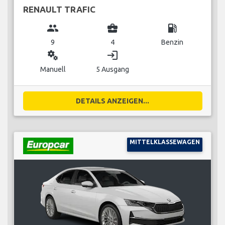
RENAULT TRAFIC
group
business_center
local_gas_station
9
4
Benzin
miscellaneous_services
login
Manuell
5 Ausgang
DETAILS ANZEIGEN...
MITTELKLASSEWAGEN