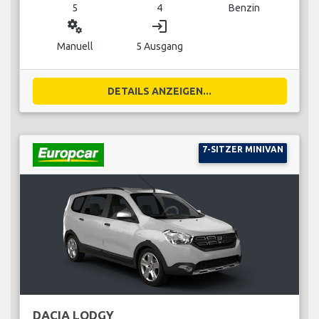
5
4
Benzin
miscellaneous_services
login
Manuell
5 Ausgang
DETAILS ANZEIGEN...
7-SITZER MINIVAN
DACIA LODGY