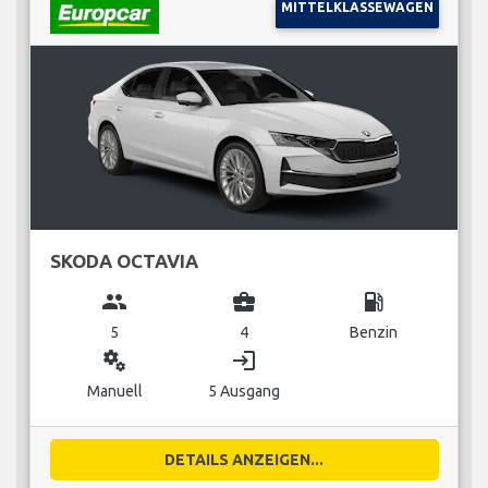
MITTELKLASSEWAGEN
SKODA OCTAVIA
group
business_center
local_gas_station
5
4
Benzin
miscellaneous_services
login
Manuell
5 Ausgang
DETAILS ANZEIGEN...