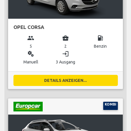
OPEL CORSA
group
business_center
local_gas_station
5
2
Benzin
miscellaneous_services
login
Manuell
3 Ausgang
DETAILS ANZEIGEN...
KOMBI