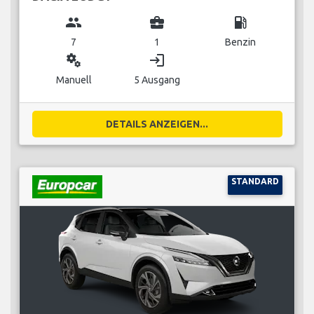
group
business_center
local_gas_station
7
1
Benzin
miscellaneous_services
login
Manuell
5 Ausgang
DETAILS ANZEIGEN...
STANDARD