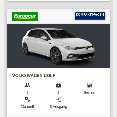
KOMPAKTWAGEN
VOLKSWAGEN GOLF
group
business_center
local_gas_station
5
3
Benzin
miscellaneous_services
login
Manuell
5 Ausgang