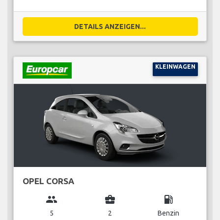
DETAILS ANZEIGEN...
KLEINWAGEN
OPEL CORSA
group
business_center
local_gas_station
5
2
Benzin