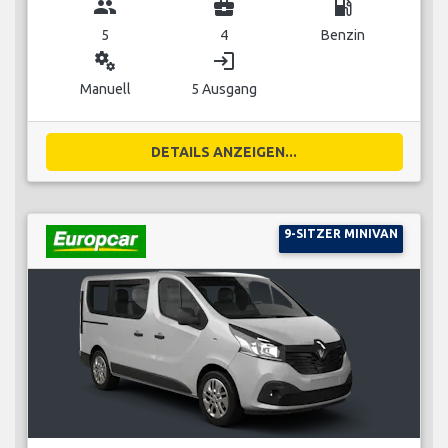
group
business_center
local_gas_station
5
4
Benzin
miscellaneous_services
login
Manuell
5 Ausgang
DETAILS ANZEIGEN...
9-SITZER MINIVAN