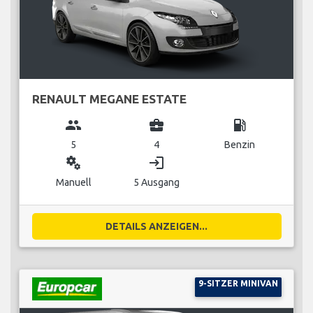
RENAULT MEGANE ESTATE
group
business_center
local_gas_station
5
4
Benzin
miscellaneous_services
login
Manuell
5 Ausgang
DETAILS ANZEIGEN...
9-SITZER MINIVAN