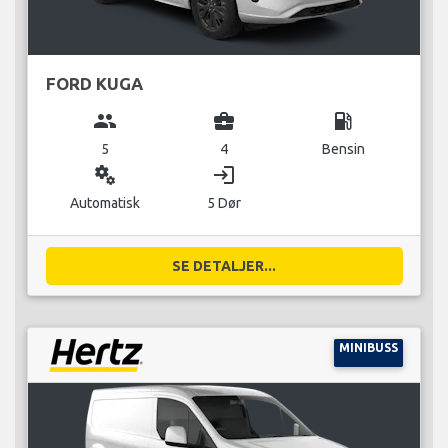
FORD KUGA
group
business_center
local_gas_station
5
4
Bensin
miscellaneous_services
login
Automatisk
5 Dør
SE DETALJER...
MINIBUSS