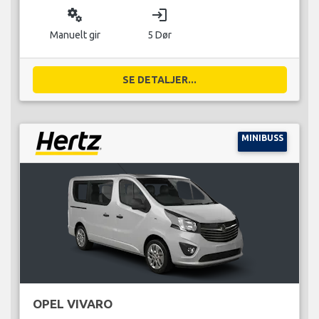
miscellaneous_services
login
Manuelt gir
5 Dør
SE DETALJER...
MINIBUSS
OPEL VIVARO