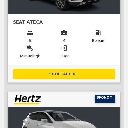
SEAT ATECA
group
business_center
local_gas_station
5
4
Bensin
miscellaneous_services
login
Manuelt gir
5 Dør
SE DETALJER...
ØKONOMI