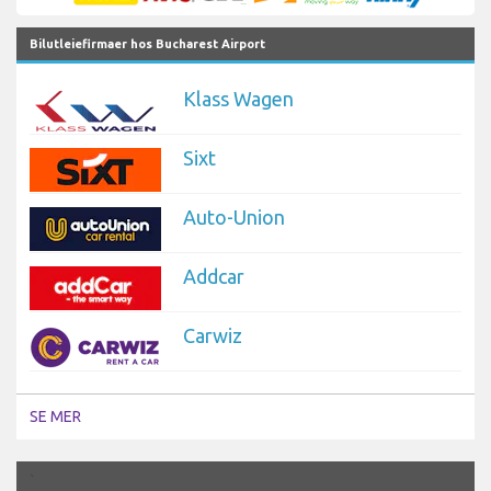
Bilutleiefirmaer hos Bucharest Airport
Klass Wagen
Sixt
Auto-Union
Addcar
Carwiz
SE MER
`