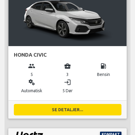
HONDA CIVIC
group
business_center
local_gas_station
5
3
Bensin
miscellaneous_services
login
Automatisk
5 Dør
SE DETALJER...
KOMPAKT