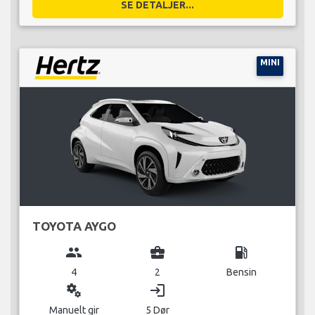
SE DETALJER...
MINI
TOYOTA AYGO
group
business_center
local_gas_station
4
2
Bensin
miscellaneous_services
login
Manuelt gir
5 Dør