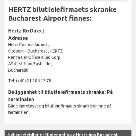
HERTZ bilutleiefirmaets skranke
Bucharest Airport finnes:
Hertz Ro Direct
Adresse
Henri Coanda Airport ,
Otopeni – Bucharest , HERTZ
Rent a Car Office-Clad Corp
AS4,1st floor,East side ,
Bucharest
Tel: (+40) 21 204.12.78
Beliggenhet til bilutleiefirmaets skranke: På
terminalen
Både kjøretøyet og bilutleiefirmaets skranke er inne på
terminalen.
hvilke leiebiler er tilgjengelig av Hertz hos Bucharest