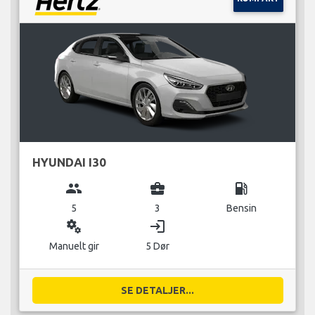
HYUNDAI I30
group
business_center
local_gas_station
5
3
Bensin
miscellaneous_services
login
Manuelt gir
5 Dør
SE DETALJER...