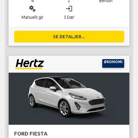
4
2
Bensin
miscellaneous_services
login
Manuelt gir
5 Dør
SE DETALJER...
ØKONOMI
FORD FIESTA