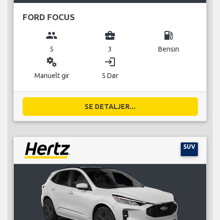
FORD FOCUS
group
business_center
local_gas_station
5
3
Bensin
miscellaneous_services
login
Manuelt gir
5 Dør
SE DETALJER...
SUV