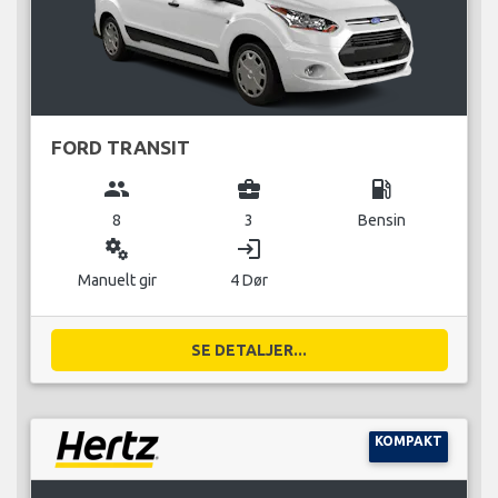
FORD TRANSIT
group
business_center
local_gas_station
8
3
Bensin
miscellaneous_services
login
Manuelt gir
4 Dør
SE DETALJER...
KOMPAKT