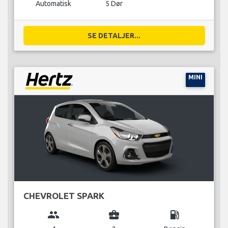
Automatisk
5 Dør
SE DETALJER...
MINI
CHEVROLET SPARK
group
business_center
local_gas_station