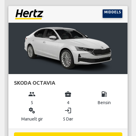
MIDDELS
SKODA OCTAVIA
group
business_center
local_gas_station
5
4
Bensin
miscellaneous_services
login
Manuelt gir
5 Dør