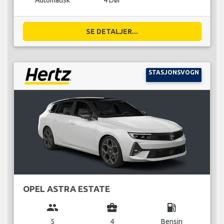
Automatisk
4 Dør
SE DETALJER...
STASJONSVOGN
OPEL ASTRA ESTATE
group
business_center
local_gas_station
5
4
Bensin