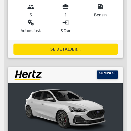
group
business_center
local_gas_station
5
2
Bensin
miscellaneous_services
login
Automatisk
5 Dør
SE DETALJER...
KOMPAKT