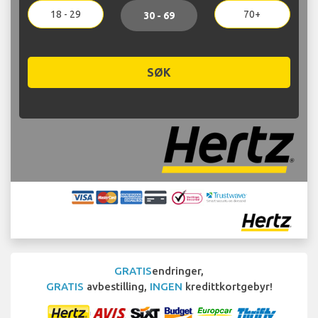
18 - 29
70+
30 - 69
SØK
GRATIS
endringer,
GRATIS
avbestilling,
INGEN
kredittkortgebyr!