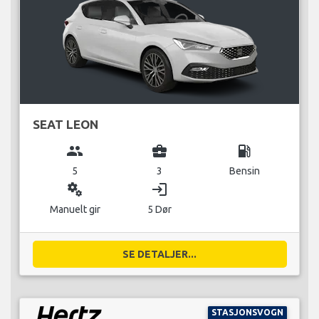
SEAT LEON
group
business_center
local_gas_station
5
3
Bensin
miscellaneous_services
login
Manuelt gir
5 Dør
SE DETALJER...
STASJONSVOGN