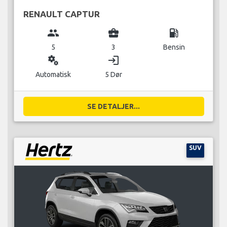
RENAULT CAPTUR
group
business_center
local_gas_station
5
3
Bensin
miscellaneous_services
login
Automatisk
5 Dør
SE DETALJER...
SUV