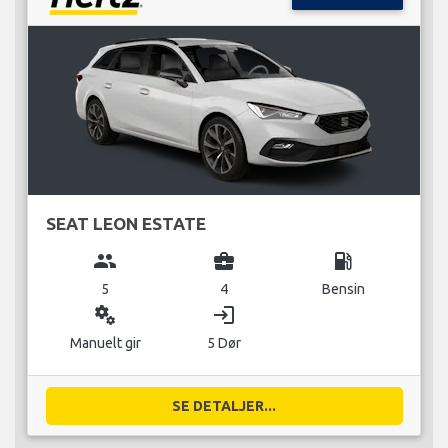
SEAT LEON ESTATE
group
business_center
local_gas_station
5
4
Bensin
miscellaneous_services
login
Manuelt gir
5 Dør
SE DETALJER...