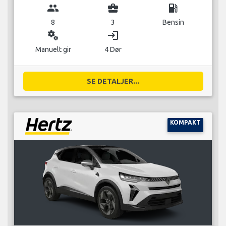
group
business_center
local_gas_station
8
3
Bensin
miscellaneous_services
login
Manuelt gir
4 Dør
SE DETALJER...
KOMPAKT