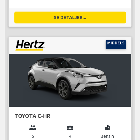
SE DETALJER...
MIDDELS
TOYOTA C-HR
group
business_center
local_gas_station
5
4
Bensin