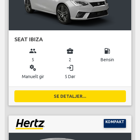
SEAT IBIZA
group
business_center
local_gas_station
5
2
Bensin
miscellaneous_services
login
Manuelt gir
5 Dør
SE DETALJER...
KOMPAKT