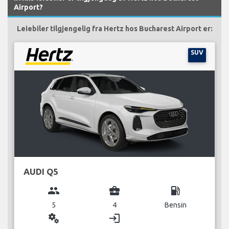
Airport?
Leiebiler tilgjengelig fra Hertz hos Bucharest Airport er:
SUV
AUDI Q5
group
business_center
local_gas_station
5
4
Bensin
miscellaneous_services
login