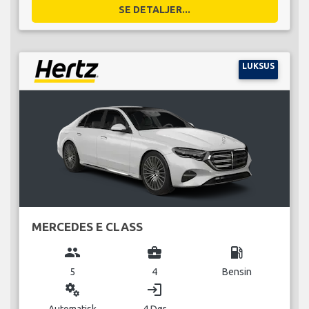
SE DETALJER...
LUKSUS
MERCEDES E CLASS
group
business_center
local_gas_station
5
4
Bensin
miscellaneous_services
login