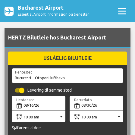
Bucharest Airport
Essential Airport Informasjon og tjenester
HERTZ Bilutleie hos Bucharest Airport
USLÅELIG BILUTLEIE
Hentested
Levering til samme sted
Hentedato
Returdato
Sjåførens alder: