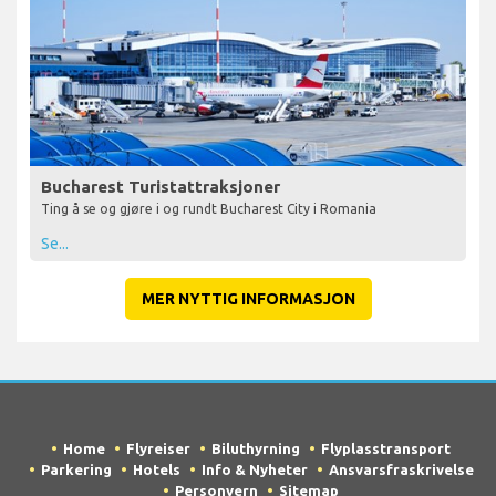
Bucharest Turistattraksjoner
Ting å se og gjøre i og rundt Bucharest City i Romania
Se...
MER NYTTIG INFORMASJON
Home
Flyreiser
Biluthyrning
Flyplasstransport
Parkering
Hotels
Info & Nyheter
Ansvarsfraskrivelse
Personvern
Sitemap