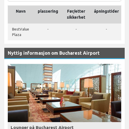
Navn
plassering
Før/etter
åpningstider
sikkerhet
BestValue
-
-
-
Plaza
Nyttig informasjon om Bucharest Airport
Lounger på Bucharest Airport