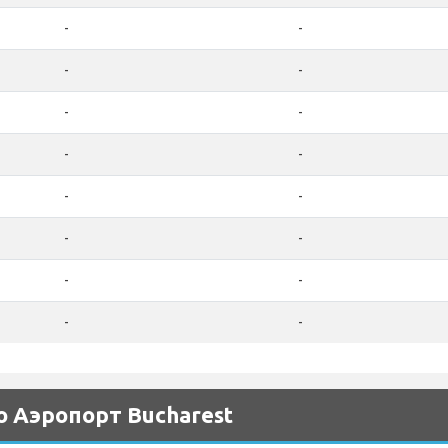
-
-
-
-
-
-
-
-
-
-
-
-
-
-
-
-
 Аэропорт Bucharest