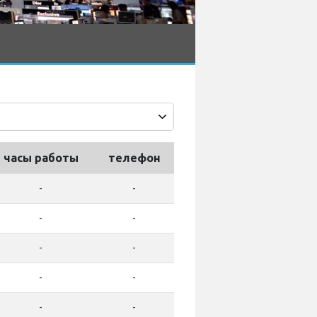
часы работы
телефон
-
-
-
-
-
-
-
-
-
-