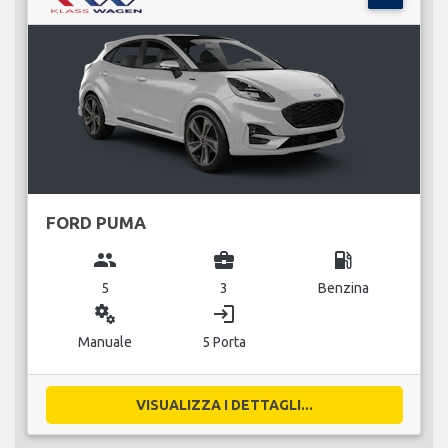
FORD PUMA
group
business_center
local_gas_station
5
3
Benzina
miscellaneous_services
login
Manuale
5 Porta
VISUALIZZA I DETTAGLI...