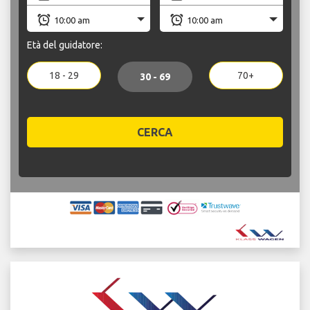
Età del guidatore:
18 - 29
70+
30 - 69
CERCA