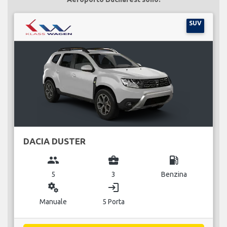
SUV
DACIA DUSTER
group
business_center
local_gas_station
5
3
Benzina
miscellaneous_services
login
Manuale
5 Porta