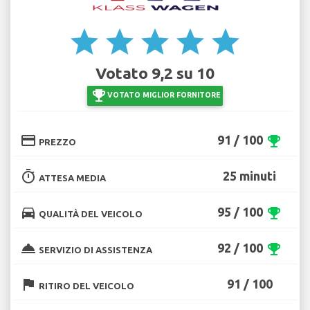
star
star
star
star
star
Votato 9,2 su 10
emoji_events
VOTATO MIGLIOR FORNITORE
credit_card
91 / 100
emoji_events
PREZZO
timer
25 minuti
ATTESA MEDIA
directions_car
95 / 100
emoji_events
QUALITÀ DEL VEICOLO
room_service
92 / 100
emoji_events
SERVIZIO DI ASSISTENZA
flag
91 / 100
RITIRO DEL VEICOLO