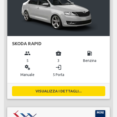
SKODA RAPID
group
business_center
local_gas_station
5
3
Benzina
miscellaneous_services
login
Manuale
5 Porta
VISUALIZZA I DETTAGLI...
MINI