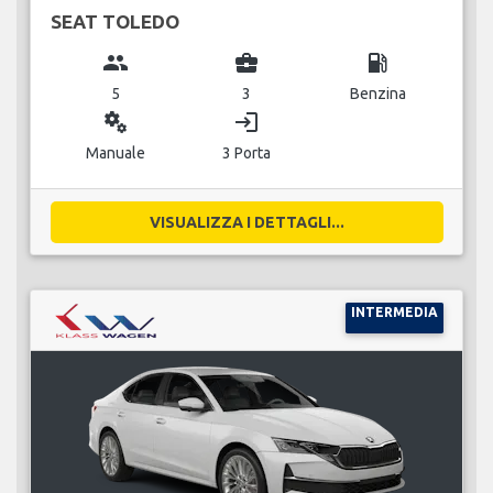
SEAT TOLEDO
group
business_center
local_gas_station
5
3
Benzina
miscellaneous_services
login
Manuale
3 Porta
VISUALIZZA I DETTAGLI...
INTERMEDIA