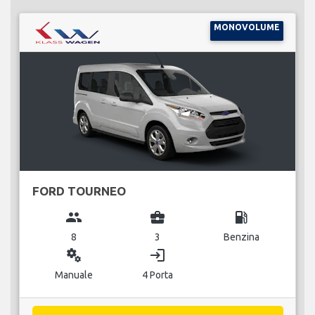
MONOVOLUME
FORD TOURNEO
group
business_center
local_gas_station
8
3
Benzina
miscellaneous_services
login
Manuale
4 Porta