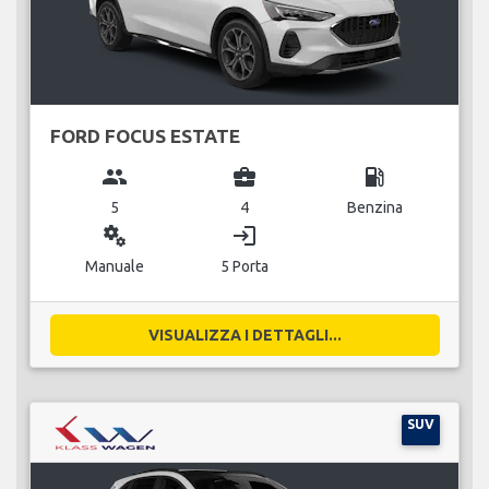
FORD FOCUS ESTATE
group
business_center
local_gas_station
5
4
Benzina
miscellaneous_services
login
Manuale
5 Porta
VISUALIZZA I DETTAGLI...
SUV