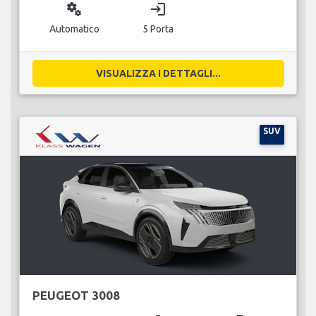
miscellaneous_services
login
Automatico
5 Porta
VISUALIZZA I DETTAGLI...
SUV
PEUGEOT 3008