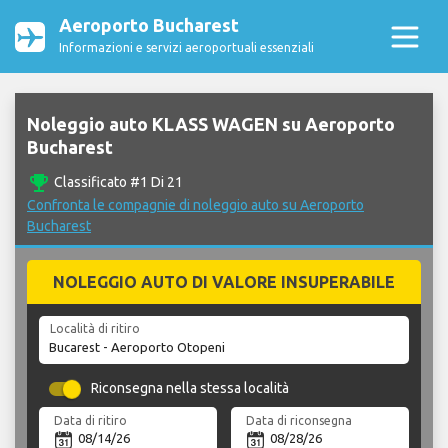
Aeroporto Bucharest
Informazioni e servizi aeroportuali essenziali
Noleggio auto KLASS WAGEN su Aeroporto
Bucharest
emoji_events
Classificato #1 Di 21
Confronta le compagnie di noleggio auto su Aeroporto
Bucharest
NOLEGGIO AUTO DI VALORE INSUPERABILE
Località di ritiro
Riconsegna nella stessa località
Data di ritiro
Data di riconsegna