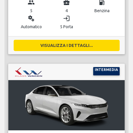
group
business_center
local_gas_station
5
4
Benzina
miscellaneous_services
login
Automatico
5 Porta
VISUALIZZA I DETTAGLI...
INTERMEDIA