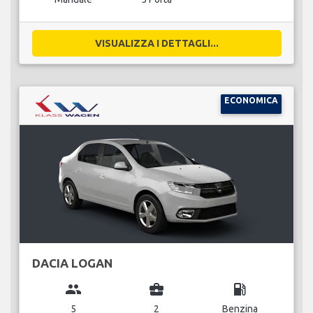
VISUALIZZA I DETTAGLI...
ECONOMICA
DACIA LOGAN
group
business_center
local_gas_station
5
2
Benzina