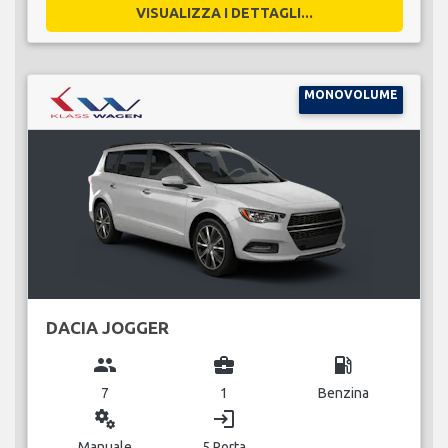
VISUALIZZA I DETTAGLI...
MONOVOLUME
DACIA JOGGER
group
business_center
local_gas_station
7
1
Benzina
miscellaneous_services
login
Manuale
5 Porta