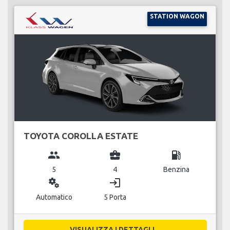
STATION WAGON
TOYOTA COROLLA ESTATE
group
business_center
local_gas_station
5
4
Benzina
miscellaneous_services
login
Automatico
5 Porta
VISUALIZZA I DETTAGLI...