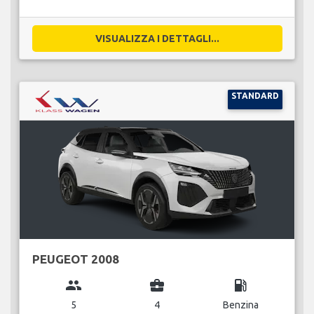
VISUALIZZA I DETTAGLI...
STANDARD
PEUGEOT 2008
group
business_center
local_gas_station
5
4
Benzina