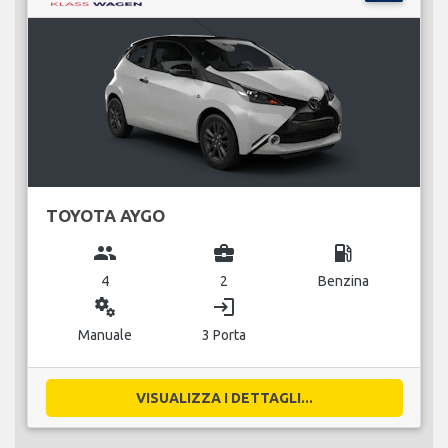
TOYOTA AYGO
group
business_center
local_gas_station
4
2
Benzina
miscellaneous_services
login
Manuale
3 Porta
VISUALIZZA I DETTAGLI...