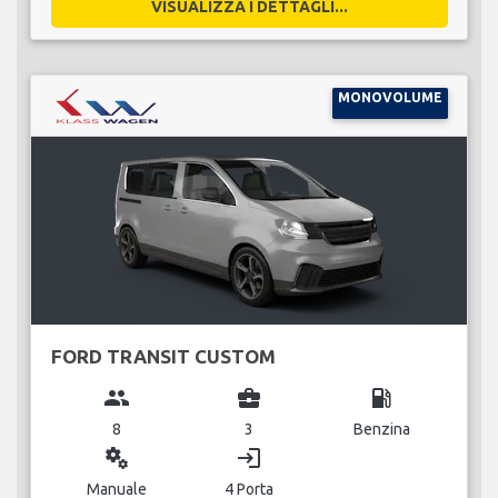
VISUALIZZA I DETTAGLI...
MONOVOLUME
FORD TRANSIT CUSTOM
group
business_center
local_gas_station
8
3
Benzina
miscellaneous_services
login
Manuale
4 Porta