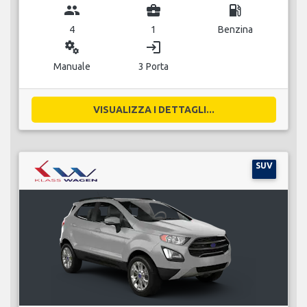
group
business_center
local_gas_station
4
1
Benzina
miscellaneous_services
login
Manuale
3 Porta
VISUALIZZA I DETTAGLI...
SUV