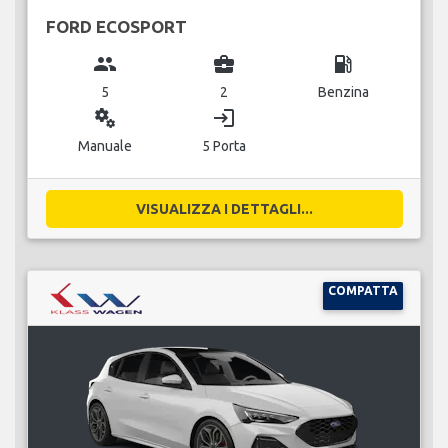
FORD ECOSPORT
group
business_center
local_gas_station
5
2
Benzina
miscellaneous_services
login
Manuale
5 Porta
VISUALIZZA I DETTAGLI...
COMPATTA