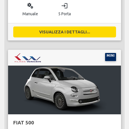
miscellaneous_services
login
Manuale
5 Porta
VISUALIZZA I DETTAGLI...
MINI
FIAT 500