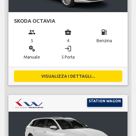
SKODA OCTAVIA
group
business_center
local_gas_station
5
4
Benzina
miscellaneous_services
login
Manuale
5 Porta
VISUALIZZA I DETTAGLI...
STATION WAGON