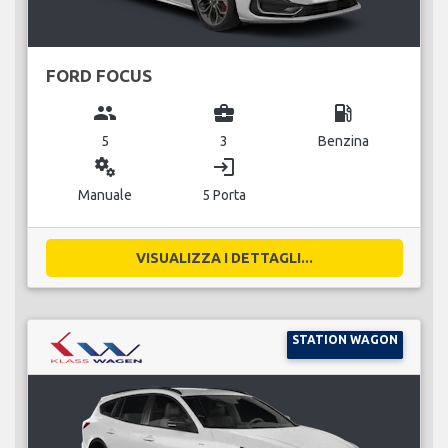
FORD FOCUS
group
business_center
local_gas_station
5
3
Benzina
miscellaneous_services
login
Manuale
5 Porta
VISUALIZZA I DETTAGLI...
STATION WAGON