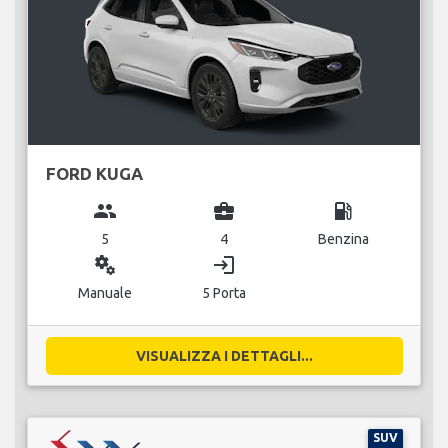
FORD KUGA
group
business_center
local_gas_station
5
4
Benzina
miscellaneous_services
login
Manuale
5 Porta
VISUALIZZA I DETTAGLI...
SUV