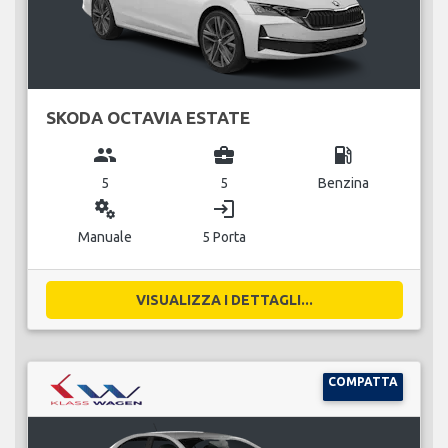
SKODA OCTAVIA ESTATE
group
business_center
local_gas_station
5
5
Benzina
miscellaneous_services
login
Manuale
5 Porta
VISUALIZZA I DETTAGLI...
COMPATTA