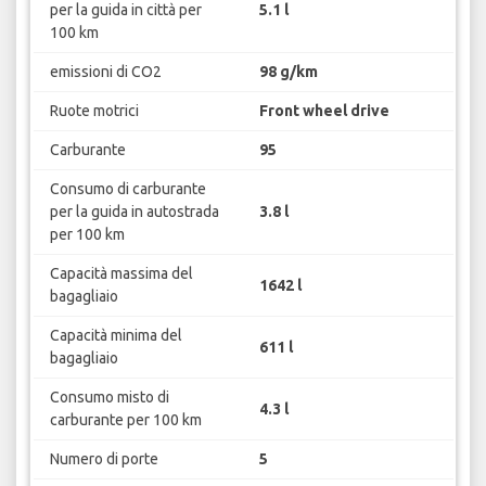
per la guida in città per
5.1 l
100 km
emissioni di CO2
98 g/km
Ruote motrici
Front wheel drive
Carburante
95
Consumo di carburante
per la guida in autostrada
3.8 l
per 100 km
Capacità massima del
1642 l
bagagliaio
Capacità minima del
611 l
bagagliaio
Consumo misto di
4.3 l
carburante per 100 km
Numero di porte
5