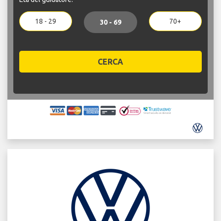
18 - 29
70+
30 - 69
CERCA