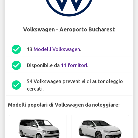
Volkswagen - Aeroporto Bucharest
check_circle
13
Modelli Volkswagen
.
check_circle
Disponibile da
11 fornitori
.
54 Volkswagen preventivi di autonoleggio
check_circle
cercati.
Modelli popolari di Volkswagen da noleggiare: