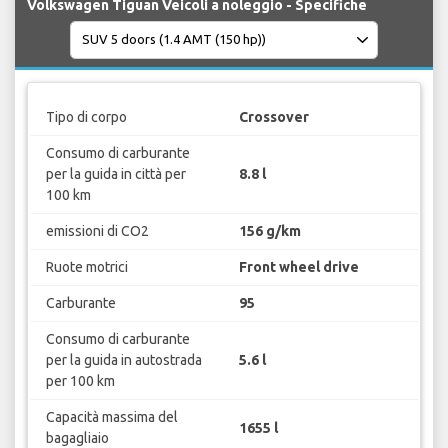
Volkswagen Tiguan Veicoli a noleggio - Specifiche
Tipo di corpo
Crossover
Consumo di carburante
per la guida in città per
8.8 l
100 km
emissioni di CO2
156 g/km
Ruote motrici
Front wheel drive
Carburante
95
Consumo di carburante
per la guida in autostrada
5.6 l
per 100 km
Capacità massima del
1655 l
bagagliaio