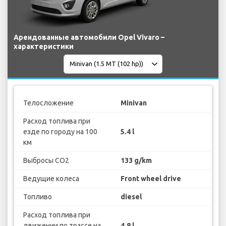
Арендованные автомобили Opel Vivaro –
характеристики
Телосложение
Minivan
Расход топлива при
езде по городу на 100
5.4 l
км
Выбросы CO2
133 g/km
Ведущие колеса
Front wheel drive
Топливо
diesel
Расход топлива при
движении по трассе на
4.8 l