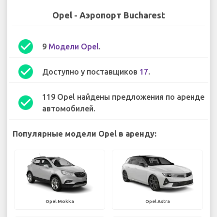
Opel - Аэропорт Bucharest
check_circle
9
Модели Opel
.
check_circle
Доступно у поставщиков
17
.
119 Opel найдены предложения по аренде
check_circle
автомобилей.
Популярные модели Opel в аренду:
Opel Mokka
Opel Astra