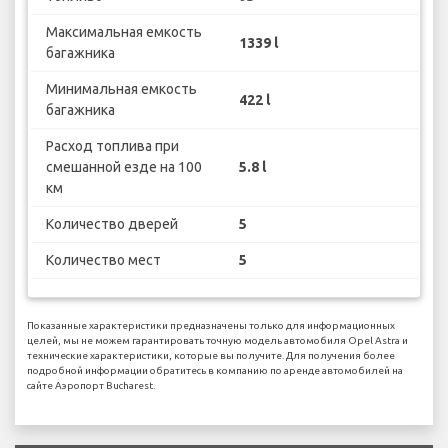
Максимальная емкость
1339 l
багажника
Минимальная емкость
422 l
багажника
Расход топлива при
смешанной езде на 100
5.8 l
км
Количество дверей
5
Количество мест
5
Показанные характеристики предназначены только для информационных
целей, мы не можем гарантировать точную модель автомобиля Opel Astra и
технические характеристики, которые вы получите. Для получения более
подробной информации обратитесь в компанию по аренде автомобилей на
сайте Аэропорт Bucharest.