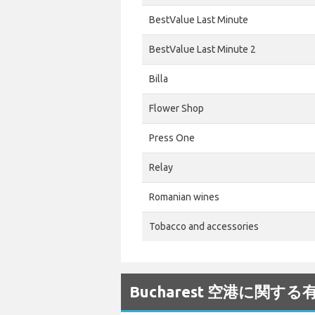
BestValue Last Minute
BestValue Last Minute 2
Billa
Flower Shop
Press One
Relay
Romanian wines
Tobacco and accessories
Bucharest 空港に関す