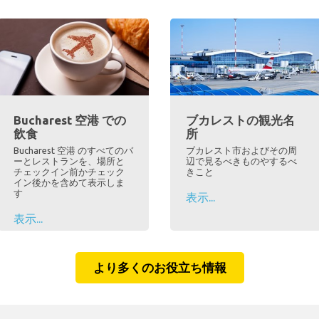
Bucharest 空港 での
ブカレストの観光名
飲食
所
Bucharest 空港 のすべてのバ
ブカレスト市およびその周
ーとレストランを、場所と
辺で見るべきものやするべ
チェックイン前かチェック
きこと
イン後かを含めて表示しま
す
表示...
表示...
より多くのお役立ち情報