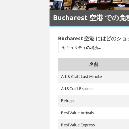
Bucharest 空港 で
Bucharest 空港 にはどの
名前
Art & Craft Last Minute
Art&Craft Express
Beluga
BestValue Arrivals
BestValue Express