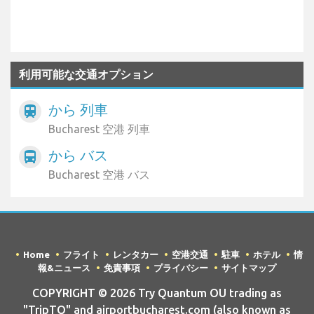
利用可能な交通オプション
から 列車
train
Bucharest 空港 列車
から バス
directions_bus
Bucharest 空港 バス
Home
フライト
レンタカー
空港交通
駐車
ホテル
情
報&ニュース
免責事項
プライバシー
サイトマップ
COPYRIGHT © 2026 Try Quantum OU trading as
"TripTQ" and airportbucharest.com (also known as