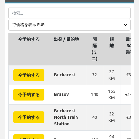
今予約する
出発 / 目的地
間
距
最大
隔
離
3の
(ミ
乗客
ニ)
27
Bucharest
32
€31
今予約する
KM
155
Brasov
140
€141
今予約する
KM
Bucharest
22
今予約する
North Train
40
€34
KM
Station
94