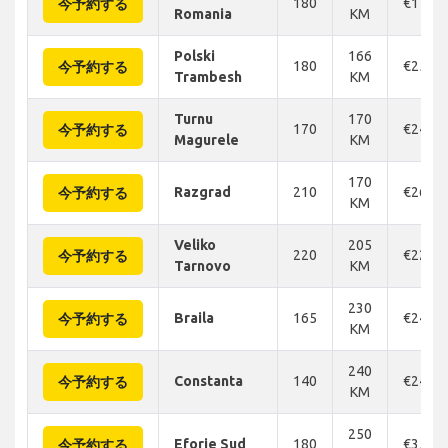
180
€178
今予約する
Romania
KM
Polski
166
180
€250
今予約する
Trambesh
KM
Turnu
170
170
€248
今予約する
Magurele
KM
170
Razgrad
210
€264
今予約する
KM
Veliko
205
220
€228
今予約する
Tarnovo
KM
230
Braila
165
€248
今予約する
KM
240
Constanta
140
€246
今予約する
KM
250
Eforie Sud
180
€358
今予約する