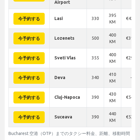
Airport
395
Lasi
330
€422
今予約する
KM
400
Lozenets
500
€312
今予約する
KM
400
Sveti Vlas
355
€290
今予約する
KM
410
Deva
340
-
今予約する
KM
430
Cluj-Napoca
390
€540
今予約する
KM
440
Suceava
390
€530
今予約する
KM
Bucharest 空港（OTP）までのタクシー料金、距離、移動時間