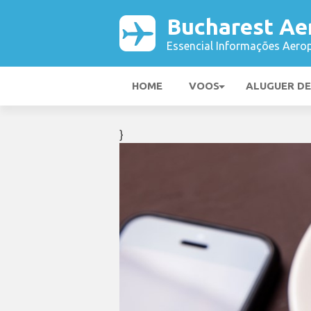
Bucharest Ae
Essencial Informações Aerop
HOME
VOOS
ALUGUER D
}