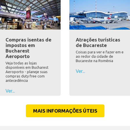
Compras isentas de
Atrações turísticas
impostos em
de Bucareste
Bucharest
Coisas para ver e fazer em e
Aeroporto
ao redor da cidade de
Bucareste na Romênia
Veja todas as lojas
disponíveis em Bucharest
Ver...
Aeroporto - planeje suas
compras duty free com
antecedência
Ver...
MAIS INFORMAÇÕES ÚTEIS