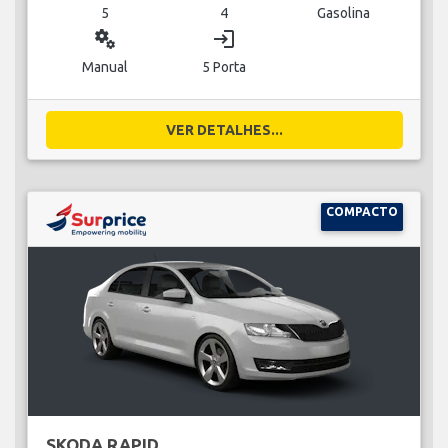
5
4
Gasolina
miscellaneous_services
login
Manual
5 Porta
VER DETALHES...
COMPACTO
SKODA RAPID