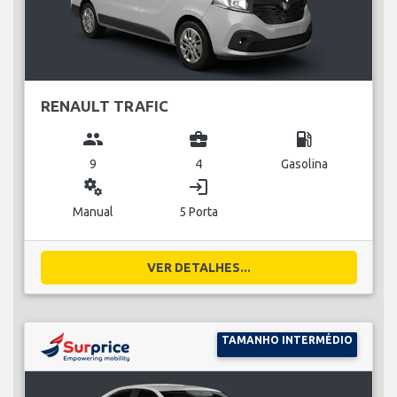
RENAULT TRAFIC
group
business_center
local_gas_station
9
4
Gasolina
miscellaneous_services
login
Manual
5 Porta
VER DETALHES...
TAMANHO INTERMÉDIO