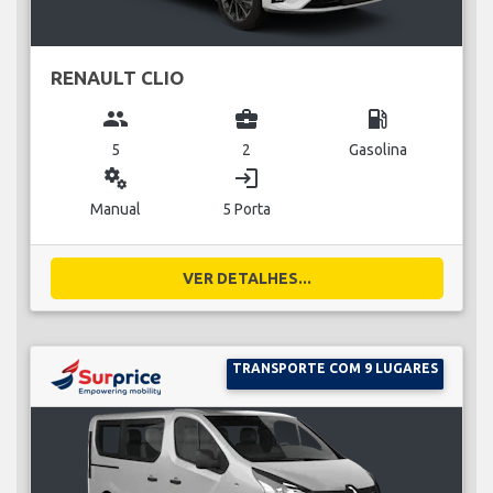
RENAULT CLIO
group
business_center
local_gas_station
5
2
Gasolina
miscellaneous_services
login
Manual
5 Porta
VER DETALHES...
TRANSPORTE COM 9 LUGARES