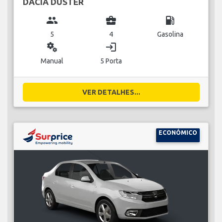
DACIA DUSTER
group
business_center
local_gas_station
5
4
Gasolina
miscellaneous_services
login
Manual
5 Porta
VER DETALHES...
ECONÓMICO