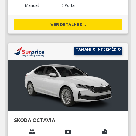
Manual
5 Porta
VER DETALHES...
TAMANHO INTERMÉDIO
SKODA OCTAVIA
group
business_center
local_gas_station