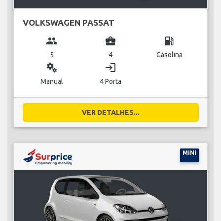
VOLKSWAGEN PASSAT
group
business_center
local_gas_station
5
4
Gasolina
miscellaneous_services
login
Manual
4 Porta
VER DETALHES...
MINI