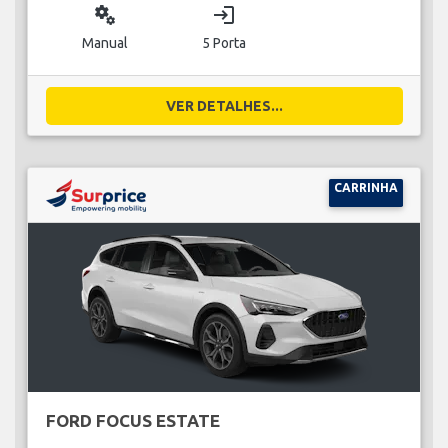
miscellaneous_services
login
Manual
5 Porta
VER DETALHES...
CARRINHA
FORD FOCUS ESTATE