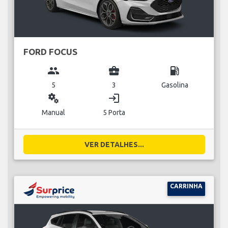
FORD FOCUS
group
business_center
local_gas_station
5
3
Gasolina
miscellaneous_services
login
Manual
5 Porta
VER DETALHES...
CARRINHA