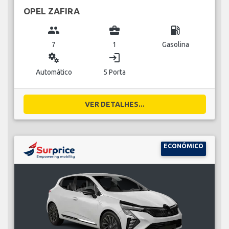
OPEL ZAFIRA
group
business_center
local_gas_station
7
1
Gasolina
miscellaneous_services
login
Automático
5 Porta
VER DETALHES...
ECONÓMICO