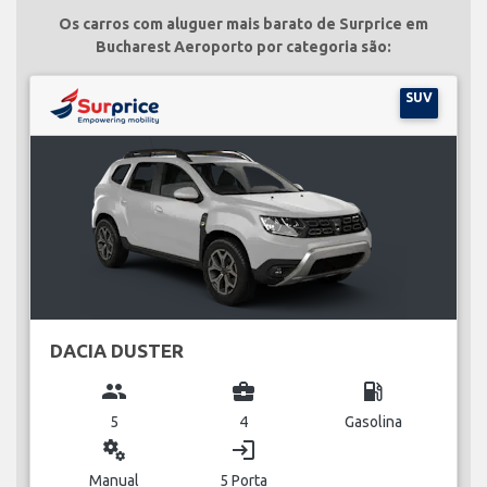
Os carros com aluguer mais barato de Surprice em
Bucharest Aeroporto por categoria são:
SUV
DACIA DUSTER
group
business_center
local_gas_station
5
4
Gasolina
miscellaneous_services
login
Manual
5 Porta