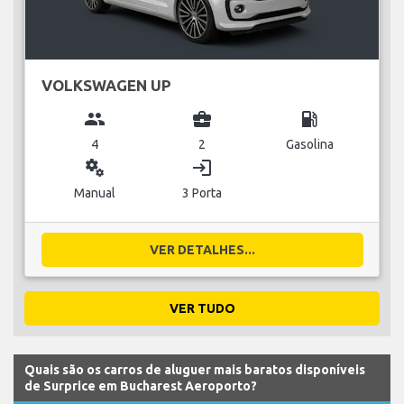
VOLKSWAGEN UP
group
business_center
local_gas_station
4
2
Gasolina
miscellaneous_services
login
Manual
3 Porta
VER DETALHES...
VER TUDO
Quais são os carros de aluguer mais baratos disponíveis
de Surprice em Bucharest Aeroporto?