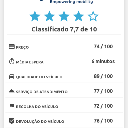
star
star
star
star
star_border
Classificado 7,7 de 10
credit_card
74 / 100
PREÇO
timer
6 minutos
MÉDIA ESPERA
directions_car
89 / 100
QUALIDADE DO VEÍCULO
room_service
77 / 100
SERVIÇO DE ATENDIMENTO
flag
72 / 100
RECOLHA DO VEÍCULO
beenhere
76 / 100
DEVOLUÇÃO DO VEÍCULO