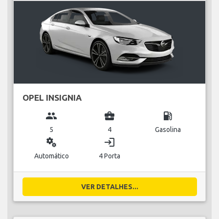
OPEL INSIGNIA
group
business_center
local_gas_station
5
4
Gasolina
miscellaneous_services
login
Automático
4 Porta
VER DETALHES...