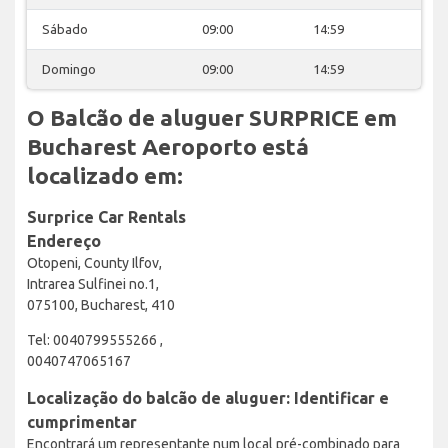
Sábado
09:00
14:59
Domingo
09:00
14:59
O Balcão de aluguer SURPRICE em
Bucharest Aeroporto está
localizado em:
Surprice Car Rentals
Endereço
Otopeni, County Ilfov,
Intrarea Sulfinei no.1,
075100, Bucharest, 410
Tel: 0040799555266 ,
0040747065167
Localização do balcão de aluguer: Identificar e
cumprimentar
Encontrará um representante num local pré-combinado para