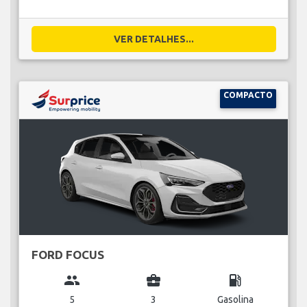
VER DETALHES...
COMPACTO
FORD FOCUS
group
business_center
local_gas_station
5
3
Gasolina