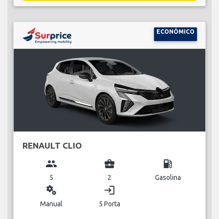
ECONÓMICO
RENAULT CLIO
group
business_center
local_gas_station
5
2
Gasolina
miscellaneous_services
login
Manual
5 Porta