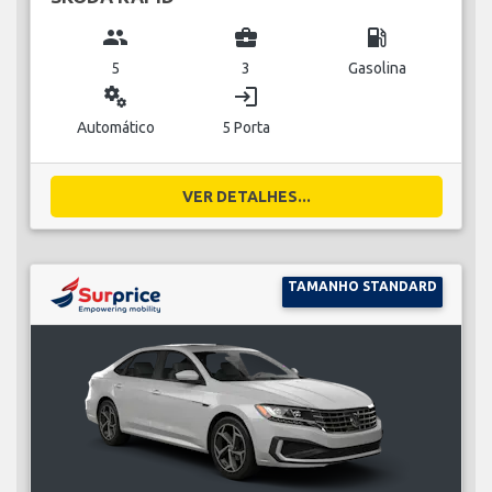
group
business_center
local_gas_station
5
3
Gasolina
miscellaneous_services
login
Automático
5 Porta
VER DETALHES...
TAMANHO STANDARD