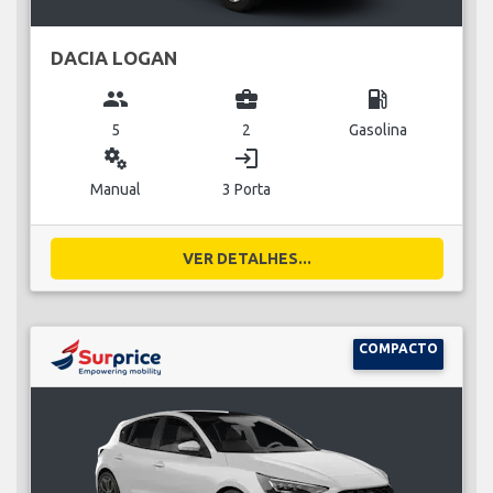
DACIA LOGAN
group
business_center
local_gas_station
5
2
Gasolina
miscellaneous_services
login
Manual
3 Porta
VER DETALHES...
COMPACTO