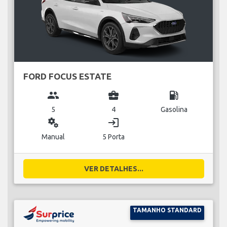
FORD FOCUS ESTATE
group
business_center
local_gas_station
5
4
Gasolina
miscellaneous_services
login
Manual
5 Porta
VER DETALHES...
TAMANHO STANDARD