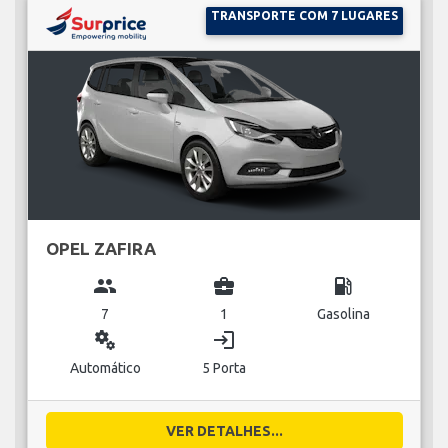
TRANSPORTE COM 7 LUGARES
OPEL ZAFIRA
group
business_center
local_gas_station
7
1
Gasolina
miscellaneous_services
login
Automático
5 Porta
VER DETALHES...