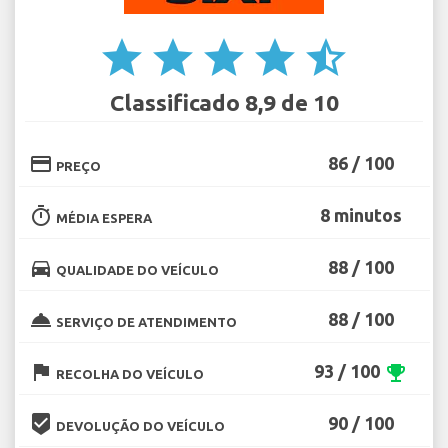
star
star
star
star
star_half
Classificado 8,9 de 10
credit_card
86 / 100
PREÇO
timer
8 minutos
MÉDIA ESPERA
directions_car
88 / 100
QUALIDADE DO VEÍCULO
room_service
88 / 100
SERVIÇO DE ATENDIMENTO
flag
93 / 100
emoji_events
RECOLHA DO VEÍCULO
beenhere
90 / 100
DEVOLUÇÃO DO VEÍCULO