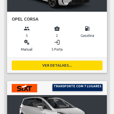
OPEL CORSA
group
business_center
local_gas_station
5
2
Gasolina
miscellaneous_services
login
Manual
5 Porta
VER DETALHES...
TRANSPORTE COM 7 LUGARES