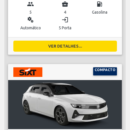
group
business_center
local_gas_station
5
4
Gasolina
miscellaneous_services
login
Automático
5 Porta
VER DETALHES...
COMPACTO