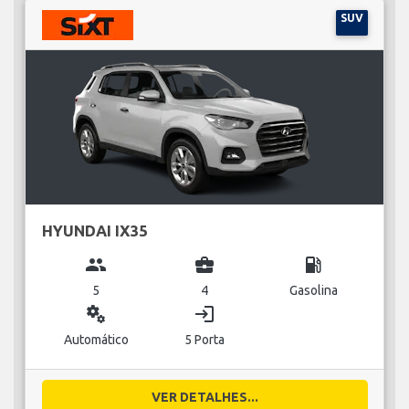
SUV
HYUNDAI IX35
group
business_center
local_gas_station
5
4
Gasolina
miscellaneous_services
login
Automático
5 Porta
VER DETALHES...