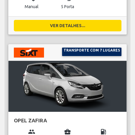
Manual
5 Porta
VER DETALHES...
TRANSPORTE COM 7 LUGARES
OPEL ZAFIRA
group
business_center
local_gas_station