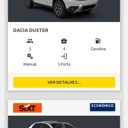
DACIA DUSTER
group
business_center
local_gas_station
5
4
Gasolina
miscellaneous_services
login
Manual
5 Porta
VER DETALHES...
ECONÓMICO