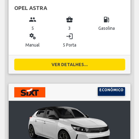
OPEL ASTRA
group
business_center
local_gas_station
5
3
Gasolina
miscellaneous_services
login
Manual
5 Porta
VER DETALHES...
ECONÓMICO