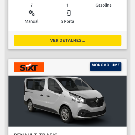
7
1
Gasolina
miscellaneous_services
login
Manual
5 Porta
VER DETALHES...
MONOVOLUME