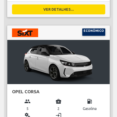
VER DETALHES...
ECONÓMICO
OPEL CORSA
group
business_center
local_gas_station
5
2
Gasolina
miscellaneous_services
login