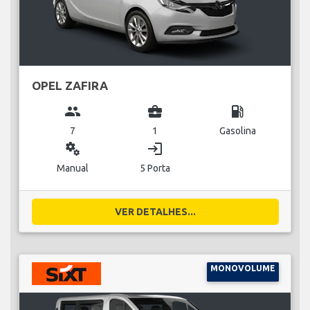
OPEL ZAFIRA
group
business_center
local_gas_station
7
1
Gasolina
miscellaneous_services
login
Manual
5 Porta
VER DETALHES...
MONOVOLUME