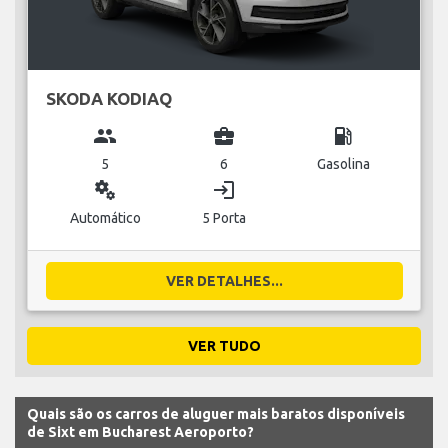
SKODA KODIAQ
group
business_center
local_gas_station
5
6
Gasolina
miscellaneous_services
login
Automático
5 Porta
VER DETALHES...
VER TUDO
Quais são os carros de aluguer mais baratos disponíveis
de Sixt em Bucharest Aeroporto?