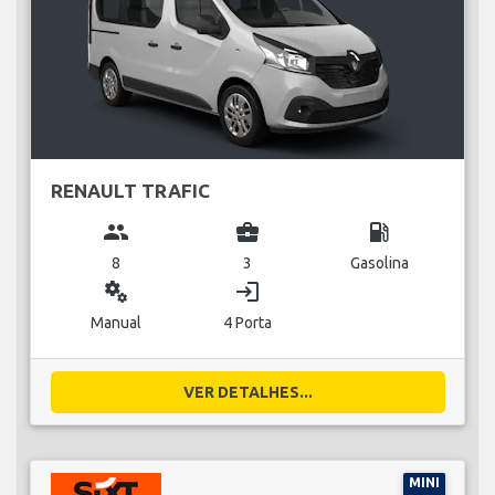
RENAULT TRAFIC
group
business_center
local_gas_station
8
3
Gasolina
miscellaneous_services
login
Manual
4 Porta
VER DETALHES...
MINI