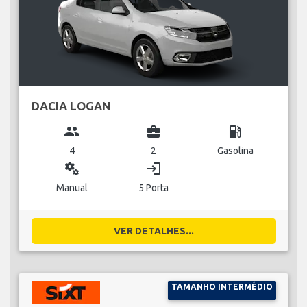
DACIA LOGAN
group
business_center
local_gas_station
4
2
Gasolina
miscellaneous_services
login
Manual
5 Porta
VER DETALHES...
TAMANHO INTERMÉDIO