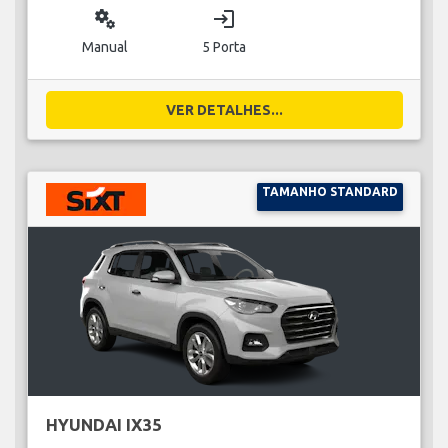
miscellaneous_services
login
Manual
5 Porta
VER DETALHES...
TAMANHO STANDARD
HYUNDAI IX35