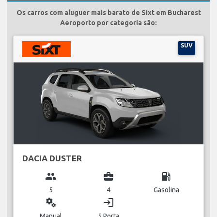
Os carros com aluguer mais barato de Sixt em Bucharest
Aeroporto por categoria são:
SUV
DACIA DUSTER
group
business_center
local_gas_station
5
4
Gasolina
miscellaneous_services
login
Manual
5 Porta