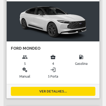
FORD MONDEO
group
business_center
local_gas_station
5
4
Gasolina
miscellaneous_services
login
Manual
5 Porta
VER DETALHES...