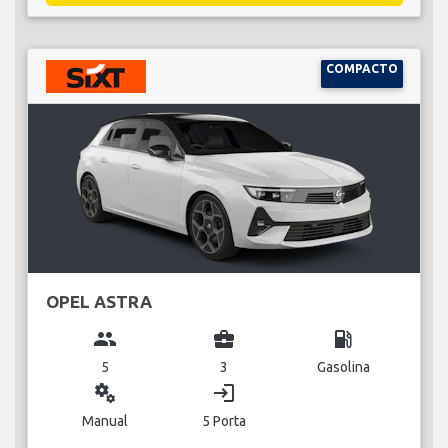
COMPACTO
OPEL ASTRA
group
business_center
local_gas_station
5
3
Gasolina
miscellaneous_services
login
Manual
5 Porta