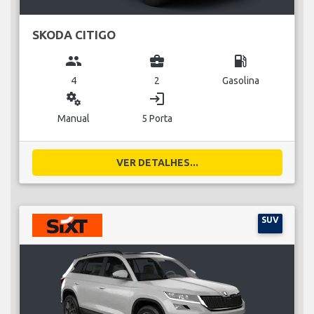
SKODA CITIGO
group
business_center
local_gas_station
4
2
Gasolina
miscellaneous_services
login
Manual
5 Porta
VER DETALHES...
SUV