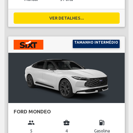
VER DETALHES...
TAMANHO INTERMÉDIO
FORD MONDEO
group
business_center
local_gas_station
5
4
Gasolina