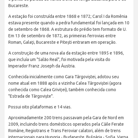
Bucareste.
A estação foi construída entre 1868 e 1872; Carol I da Romênia
estava presente quando a pedra fundamental foi lançada em 10
de setembro de 1868. A estrutura do prédio tem formato de U.
Em 13 de setembro de 1872, as primeiras ferrovias entre
Roman, Galaţi, Bucareste e Pitești entraram em operação.
A construção de uma nova ala da estação entre 1895 e 1896,
que incluía um "Salão Real", foi motivada pela visita do
Imperador Franz Joseph da Áustria.
Conhecida inicialmente como Gara Târgoviștei, adotou seu
nome atual em 1888 após a vizinha Calea Târgoviștei (agora
conhecida como Calea Griviței), também conhecida como
"Estrada de Târgoviște".
Possui oito plataformas e 14 vias.
Aproximadamente 200 trens passavam pela Gara de Nord em
2009, incluindo trens domésticos operados pela Căile Ferate
Române, Regiotrans e Trans Feroviar calatori, além de trens
internacionais para Hungria - Budapeste, Bulgária - Sofia, Varna