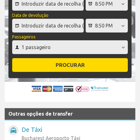
Data de devolução
Passageiros
PROCURAR
Outras opções de transfer
De Táxi
local_taxi
Bucharest Aeroporto Táxi