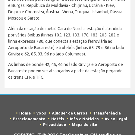
e Burgas, República da Moldávia - Chișinău, Ucrânia - Kiev,
Dnipro e Chernivtsi, Áustria - Viena, Turquia - Istambul, Rússia -
Moscou e Sarato.
Além da estação de metrô Gara de Nord, a estação é atendida
por vários ônibus (linhas 105, 123, 133, 178, 182, 205, 282 e
linha expressa 780, que conecta a estação ferroviária ao
Aeroporto de Bucareste) e trolebús (linhas 65, 79 e 86 no lado
Grivița e 62, 85, 93, 96 no lado Columnes).
As linhas de bonde 42, 45, 46 no lado Grivița e o Aeroporto de
Bucareste podem ser alcançados a partir da estação pegando
os trens CFR e TFC.
Home
voos
Aluguer de Carros
Transferência
Estacionamento
Hotéis
Info e Notícias
Aviso Legal
Privacidade
Mapa do site