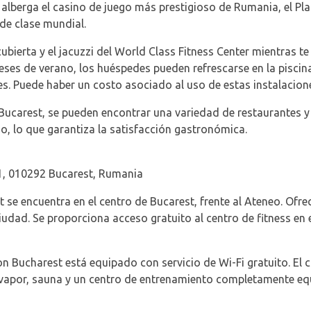
 alberga el casino de juego más prestigioso de Rumania, el P
 de clase mundial.
ubierta y el jacuzzi del World Class Fitness Center mientras te 
eses de verano, los huéspedes pueden refrescarse en la piscina 
es. Puede haber un costo asociado al uso de estas instalacion
Bucarest, se pueden encontrar una variedad de restaurantes y
, lo que garantiza la satisfacción gastronómica.
 1, 010292 Bucarest, Rumania
 se encuentra en el centro de Bucarest, frente al Ateneo. Ofr
iudad. Se proporciona acceso gratuito al centro de fitness en e
on Bucharest está equipado con servicio de Wi-Fi gratuito. El 
de vapor, sauna y un centro de entrenamiento completamente e