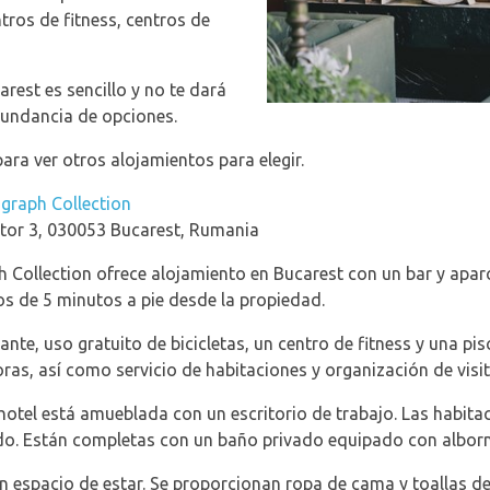
ntros de fitness, centros de
arest es sencillo y no te dará
bundancia de opciones.
ara ver otros alojamientos para elegir.
graph Collection
tor 3, 030053 Bucarest, Rumania
ollection ofrece alojamiento en Bucarest con un bar y aparc
s de 5 minutos a pie desde la propiedad.
te, uso gratuito de bicicletas, un centro de fitness y una pisci
oras, así como servicio de habitaciones y organización de visi
hotel está amueblada con un escritorio de trabajo. Las habita
ado. Están completas con un baño privado equipado con albor
en espacio de estar. Se proporcionan ropa de cama y toallas d