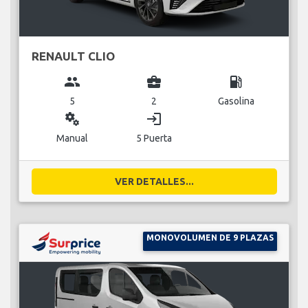
RENAULT CLIO
group
business_center
local_gas_station
5
2
Gasolina
miscellaneous_services
login
Manual
5 Puerta
VER DETALLES...
MONOVOLUMEN DE 9 PLAZAS