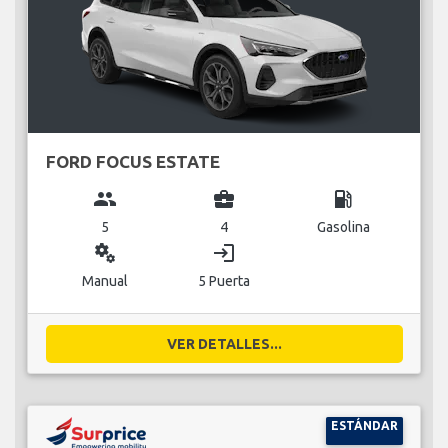
FORD FOCUS ESTATE
group
business_center
local_gas_station
5
4
Gasolina
miscellaneous_services
login
Manual
5 Puerta
VER DETALLES...
ESTÁNDAR