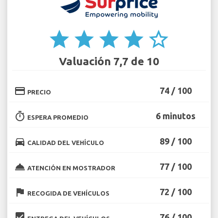
star
star
star
star
star_border
Valuación 7,7 de 10
credit_card
74 / 100
PRECIO
timer
6 minutos
ESPERA PROMEDIO
directions_car
89 / 100
CALIDAD DEL VEHÍCULO
room_service
77 / 100
ATENCIÓN EN MOSTRADOR
flag
72 / 100
RECOGIDA DE VEHÍCULOS
beenhere
76 / 100