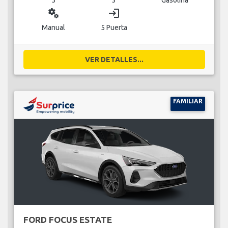
miscellaneous_services
login
Manual
5 Puerta
VER DETALLES...
FAMILIAR
FORD FOCUS ESTATE