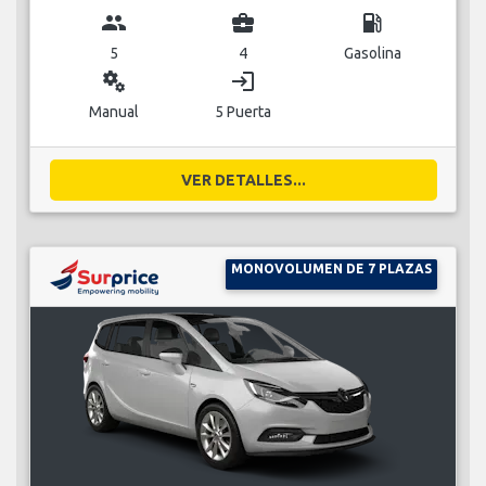
group
business_center
local_gas_station
5
4
Gasolina
miscellaneous_services
login
Manual
5 Puerta
VER DETALLES...
MONOVOLUMEN DE 7 PLAZAS