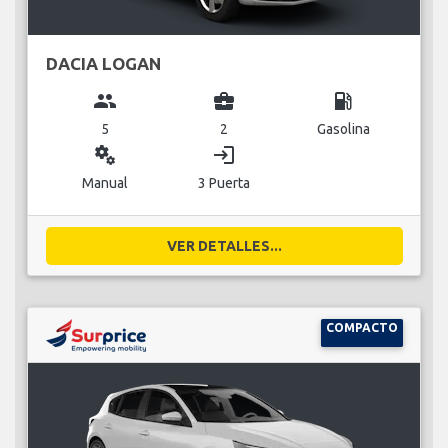
DACIA LOGAN
group
business_center
local_gas_station
5
2
Gasolina
miscellaneous_services
login
Manual
3 Puerta
VER DETALLES...
COMPACTO