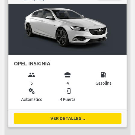
OPEL INSIGNIA
group
business_center
local_gas_station
5
4
Gasolina
miscellaneous_services
login
Automático
4 Puerta
VER DETALLES...