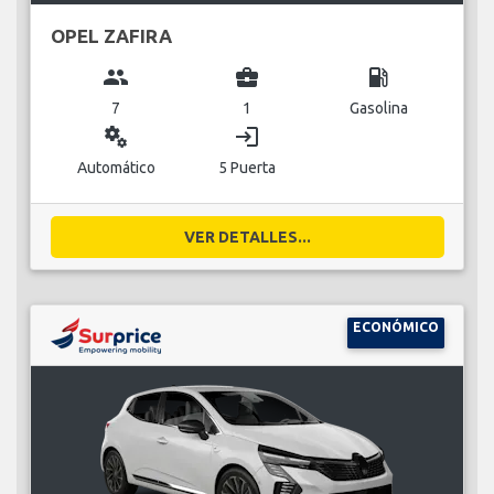
OPEL ZAFIRA
group
business_center
local_gas_station
7
1
Gasolina
miscellaneous_services
login
Automático
5 Puerta
VER DETALLES...
ECONÓMICO