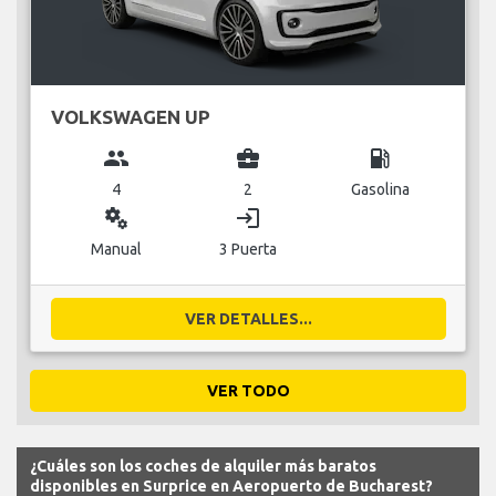
VOLKSWAGEN UP
group
business_center
local_gas_station
4
2
Gasolina
miscellaneous_services
login
Manual
3 Puerta
VER DETALLES...
VER TODO
¿Cuáles son los coches de alquiler más baratos
disponibles en Surprice en Aeropuerto de Bucharest?