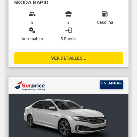
SKODA RAPID
group
business_center
local_gas_station
5
3
Gasolina
miscellaneous_services
login
Automático
5 Puerta
VER DETALLES...
ESTÁNDAR