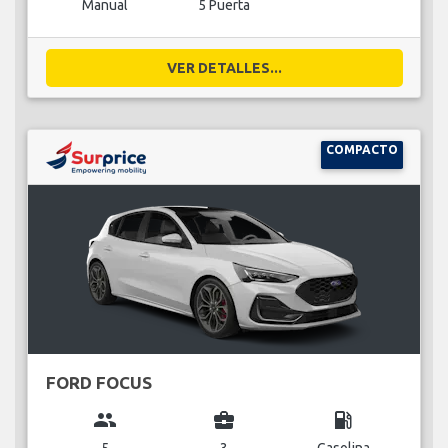
Manual
5 Puerta
VER DETALLES...
COMPACTO
FORD FOCUS
group
business_center
local_gas_station
5
3
Gasolina