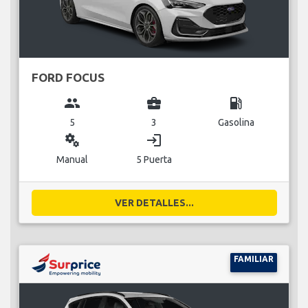
FORD FOCUS
group
business_center
local_gas_station
5
3
Gasolina
miscellaneous_services
login
Manual
5 Puerta
VER DETALLES...
FAMILIAR