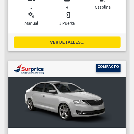
5
4
Gasolina
miscellaneous_services
login
Manual
5 Puerta
VER DETALLES...
COMPACTO