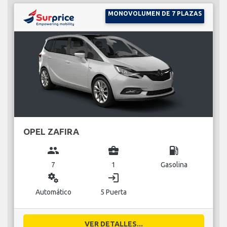
MONOVOLUMEN DE 7 PLAZAS
OPEL ZAFIRA
group
business_center
local_gas_station
7
1
Gasolina
miscellaneous_services
login
Automático
5 Puerta
VER DETALLES...