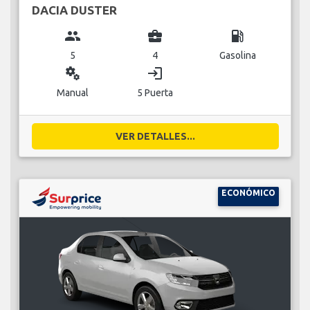
DACIA DUSTER
group
business_center
local_gas_station
5
4
Gasolina
miscellaneous_services
login
Manual
5 Puerta
VER DETALLES...
ECONÓMICO