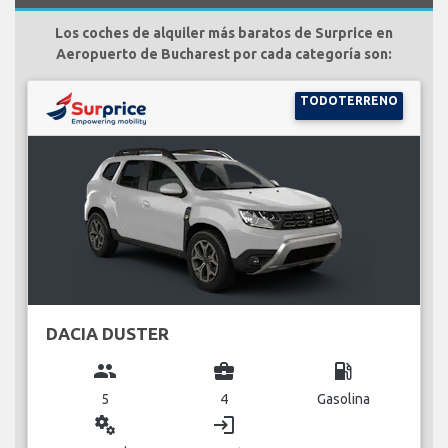
Los coches de alquiler más baratos de Surprice en
Aeropuerto de Bucharest por cada categoría son:
TODOTERRENO
DACIA DUSTER
group
business_center
local_gas_station
5
4
Gasolina
miscellaneous_services
login