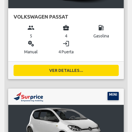
VOLKSWAGEN PASSAT
group
business_center
local_gas_station
5
4
Gasolina
miscellaneous_services
login
Manual
4 Puerta
VER DETALLES...
MINI