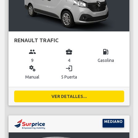
RENAULT TRAFIC
group
business_center
local_gas_station
9
4
Gasolina
miscellaneous_services
login
Manual
5 Puerta
VER DETALLES...
MEDIANO