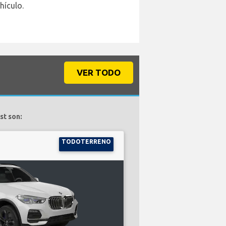
hículo.
VER TODO
st son:
TODOTERRENO