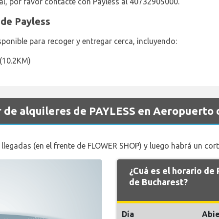
al, por favor contacte con Payless al 40732905000.
 de Payless
sponible para recoger y entregar cerca, incluyendo:
 (10.2KM)
r de alquileres de PAYLESS en Aeropuerto 
e llegadas (en el frente de FLOWER SHOP) y luego habrá un cort
¿Cuá es el horario d
de Bucharest?
Día
Abie