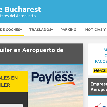
e Bucharest
nterés del Aeropuerto
 DE COCHES
TRASLADOS
PARKING
NOTICIAS Y
uiler en Aeropuerto de
M
C
PAGOS
BLES EN
Empresa
ILER
Aeropue