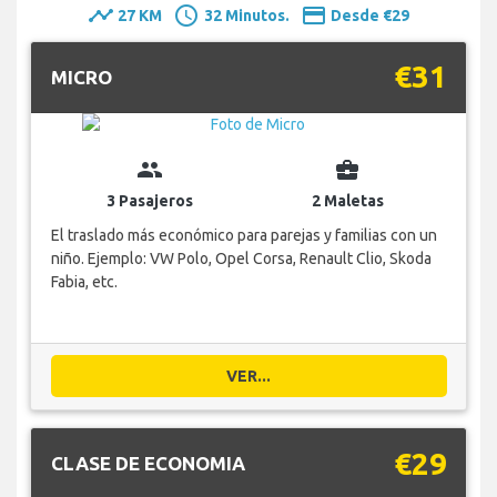
timeline
schedule
payment
27 KM
32 Minutos.
Desde €29
€31
MICRO
group
business_center
3 Pasajeros
2 Maletas
El traslado más económico para parejas y familias con un
niño. Ejemplo: VW Polo, Opel Corsa, Renault Clio, Skoda
Fabia, etc.
VER...
€29
CLASE DE ECONOMIA