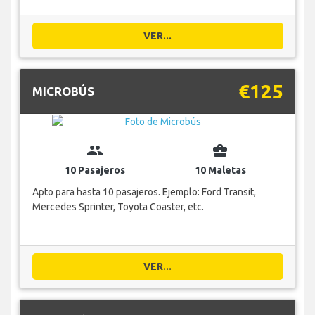
VER...
€125
MICROBÚS
group
business_center
10 Pasajeros
10 Maletas
Apto para hasta 10 pasajeros. Ejemplo: Ford Transit,
Mercedes Sprinter, Toyota Coaster, etc.
VER...