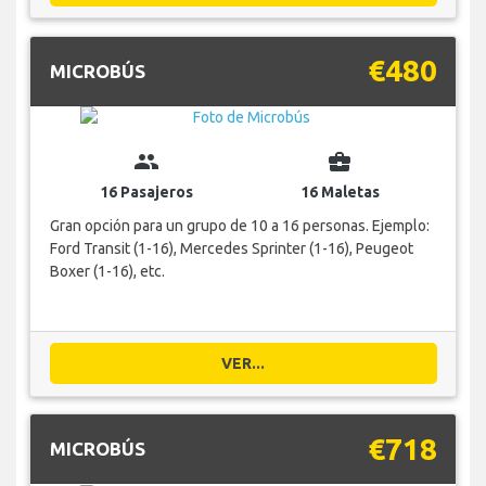
€480
MICROBÚS
group
business_center
16 Pasajeros
16 Maletas
Gran opción para un grupo de 10 a 16 personas. Ejemplo:
Ford Transit (1-16), Mercedes Sprinter (1-16), Peugeot
Boxer (1-16), etc.
VER...
€718
MICROBÚS