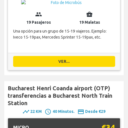
group
business_center
19 Pasajeros
19 Maletas
Una opción para un grupo de 15-19 viajeros. Ejemplo:
Iveco 15-19pax, Mercedes Sprinter 15-19pax, etc.
VER...
Bucharest Henri Coanda airport (OTP)
transferencias a Bucharest North Train
Station
timeline
schedule
payment
22 KM
40 Minutos.
Desde €29
€34
MICRO