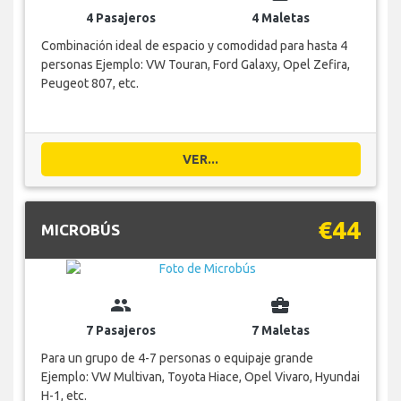
4 Pasajeros
4 Maletas
Combinación ideal de espacio y comodidad para hasta 4
personas Ejemplo: VW Touran, Ford Galaxy, Opel Zefira,
Peugeot 807, etc.
VER...
€44
MICROBÚS
group
business_center
7 Pasajeros
7 Maletas
Para un grupo de 4-7 personas o equipaje grande
Ejemplo: VW Multivan, Toyota Hiace, Opel Vivaro, Hyundai
H-1, etc.