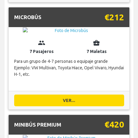
€212
MICROBÚS
group
business_center
7 Pasajeros
7 Maletas
Para un grupo de 4-7 personas o equipaje grande
Ejemplo: VW Multivan, Toyota Hiace, Opel Vivaro, Hyundai
H-1, etc.
VER...
€420
MINIBÚS PREMIUM