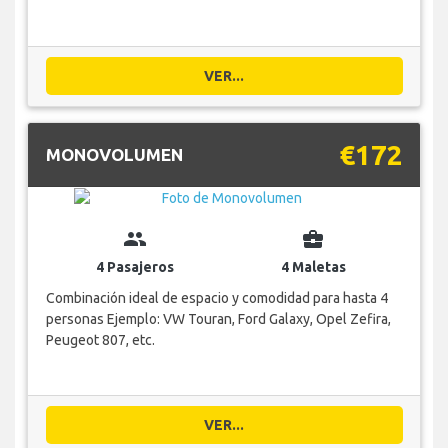
VER...
€172
MONOVOLUMEN
group
business_center
4 Pasajeros
4 Maletas
Combinación ideal de espacio y comodidad para hasta 4
personas Ejemplo: VW Touran, Ford Galaxy, Opel Zefira,
Peugeot 807, etc.
VER...