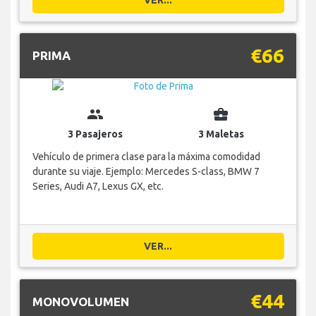
VER...
€66
PRIMA
group
business_center
3 Pasajeros
3 Maletas
Vehículo de primera clase para la máxima comodidad
durante su viaje. Ejemplo: Mercedes S-class, BMW 7
Series, Audi A7, Lexus GX, etc.
VER...
€44
MONOVOLUMEN