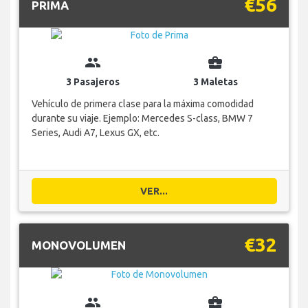
€56
PRIMA
group
business_center
3 Pasajeros
3 Maletas
Vehículo de primera clase para la máxima comodidad
durante su viaje. Ejemplo: Mercedes S-class, BMW 7
Series, Audi A7, Lexus GX, etc.
VER...
€32
MONOVOLUMEN
group
business_center