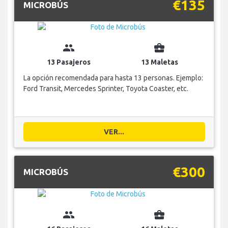
€135
MICROBÚS
group
business_center
13 Pasajeros
13 Maletas
La opción recomendada para hasta 13 personas. Ejemplo:
Ford Transit, Mercedes Sprinter, Toyota Coaster, etc.
VER...
€300
MICROBÚS
group
business_center