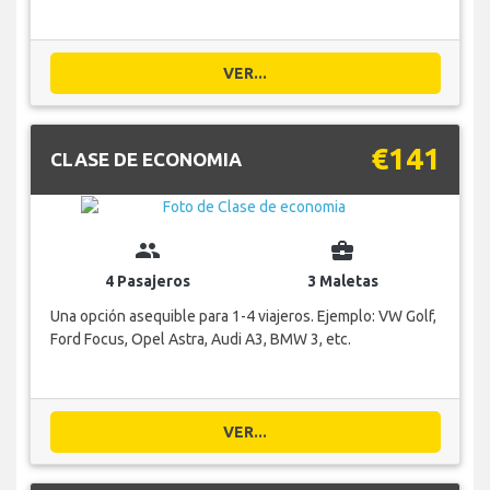
VER...
€141
CLASE DE ECONOMIA
group
business_center
4 Pasajeros
3 Maletas
Una opción asequible para 1-4 viajeros. Ejemplo: VW Golf,
Ford Focus, Opel Astra, Audi A3, BMW 3, etc.
VER...