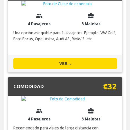
group
business_center
4 Pasajeros
3 Maletas
Una opción asequible para 1-4 viajeros. Ejemplo: VW Golf,
Ford Focus, Opel Astra, Audi A3, BMW 3, etc.
VER...
€32
COMODIDAD
group
business_center
4 Pasajeros
3 Maletas
Recomendado para viajes de larga distancia con