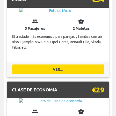
group
business_center
3 Pasajeros
2 Maletas
El traslado más económico para parejas y familias con un
niño. Ejemplo: VW Polo, Opel Corsa, Renault Clio, Skoda
Fabia, etc.
VER...
€29
CLASE DE ECONOMIA
group
business_center