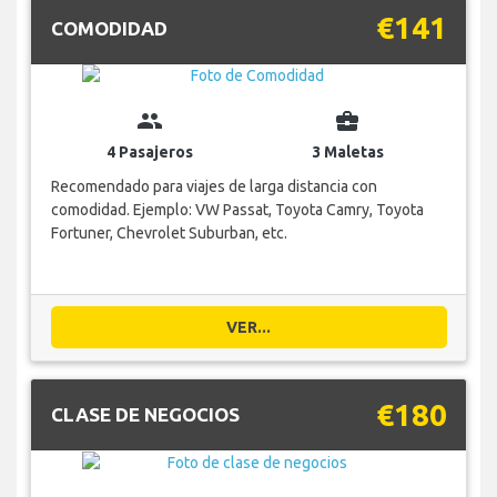
€141
COMODIDAD
group
business_center
4 Pasajeros
3 Maletas
Recomendado para viajes de larga distancia con
comodidad. Ejemplo: VW Passat, Toyota Camry, Toyota
Fortuner, Chevrolet Suburban, etc.
VER...
€180
CLASE DE NEGOCIOS