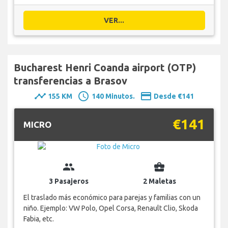
VER...
Bucharest Henri Coanda airport (OTP)
transferencias a Brasov
timeline
schedule
payment
155 KM
140 Minutos.
Desde €141
€141
MICRO
group
business_center
3 Pasajeros
2 Maletas
El traslado más económico para parejas y familias con un
niño. Ejemplo: VW Polo, Opel Corsa, Renault Clio, Skoda
Fabia, etc.