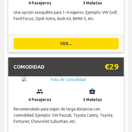
4 Pasajeros
3 Maletas
Una opción asequible para 1-4 viajeros. Ejemplo: VW Golf,
Ford Focus, Opel Astra, Audi A3, BMW 3, etc.
VER...
€29
COMODIDAD
group
business_center
4 Pasajeros
3 Maletas
Recomendado para viajes de larga distancia con
comodidad. Ejemplo: VW Passat, Toyota Camry, Toyota
Fortuner, Chevrolet Suburban, etc.