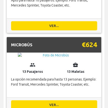
Apto para hasta 10 pasajeros. Ejemplo: Ford Transit,
Mercedes Sprinter, Toyota Coaster, etc.
VER...
€624
MICROBÚS
group
business_center
13 Pasajeros
13 Maletas
La opción recomendada para hasta 13 personas. Ejemplo:
Ford Transit, Mercedes Sprinter, Toyota Coaster, etc.
VER...