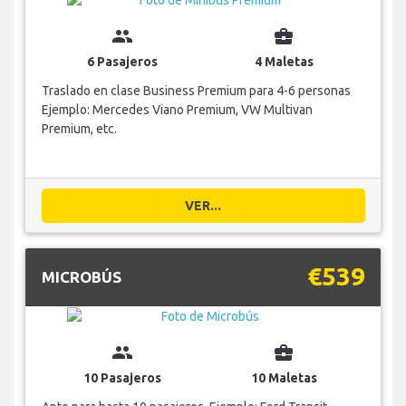
group
business_center
6 Pasajeros
4 Maletas
Traslado en clase Business Premium para 4-6 personas
Ejemplo: Mercedes Viano Premium, VW Multivan
Premium, etc.
VER...
€539
MICROBÚS
group
business_center
10 Pasajeros
10 Maletas