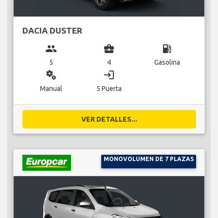
DACIA DUSTER
group
business_center
local_gas_station
5
4
Gasolina
miscellaneous_services
login
Manual
5 Puerta
VER DETALLES...
MONOVOLUMEN DE 7 PLAZAS