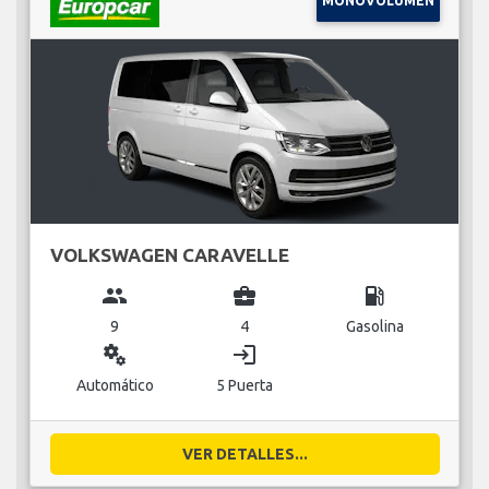
MONOVOLUMEN
VOLKSWAGEN CARAVELLE
group
business_center
local_gas_station
9
4
Gasolina
miscellaneous_services
login
Automático
5 Puerta
VER DETALLES...