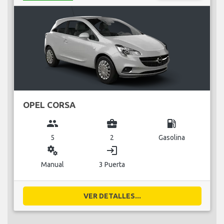
OPEL CORSA
group
business_center
local_gas_station
5
2
Gasolina
miscellaneous_services
login
Manual
3 Puerta
VER DETALLES...