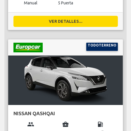
Manual
5 Puerta
VER DETALLES...
TODOTERRENO
NISSAN QASHQAI
group
business_center
local_gas_station