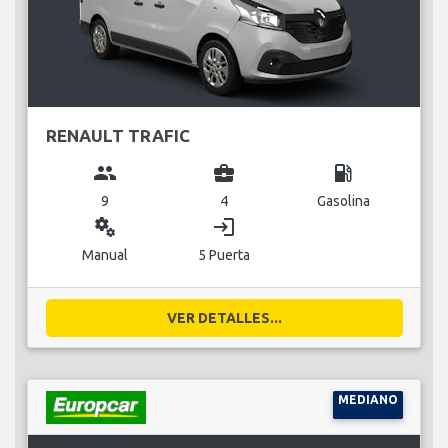
RENAULT TRAFIC
group
business_center
local_gas_station
9
4
Gasolina
miscellaneous_services
login
Manual
5 Puerta
VER DETALLES...
MEDIANO