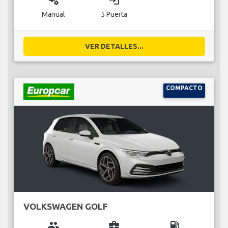
miscellaneous_services
login
Manual
5 Puerta
VER DETALLES...
COMPACTO
VOLKSWAGEN GOLF
group
business_center
local_gas_station