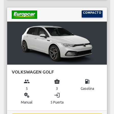
COMPACTO
VOLKSWAGEN GOLF
group
business_center
local_gas_station
5
3
Gasolina
miscellaneous_services
login
Manual
5 Puerta