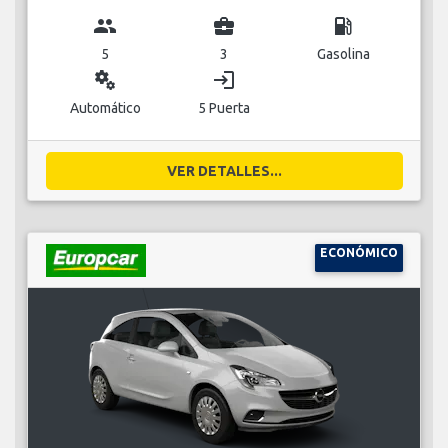
group
business_center
local_gas_station
5
3
Gasolina
miscellaneous_services
login
Automático
5 Puerta
VER DETALLES...
ECONÓMICO