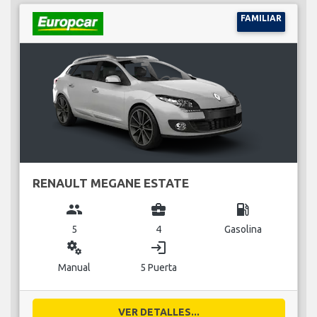
FAMILIAR
RENAULT MEGANE ESTATE
group
business_center
local_gas_station
5
4
Gasolina
miscellaneous_services
login
Manual
5 Puerta
VER DETALLES...