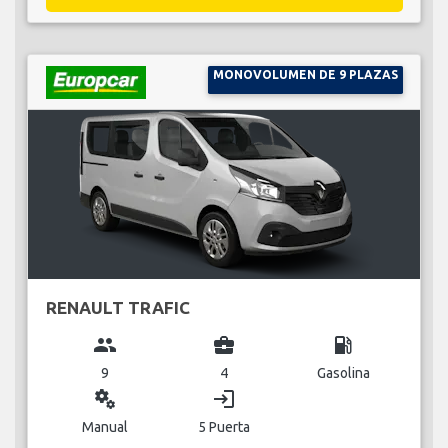
MONOVOLUMEN DE 9 PLAZAS
RENAULT TRAFIC
group
business_center
local_gas_station
9
4
Gasolina
miscellaneous_services
login
Manual
5 Puerta