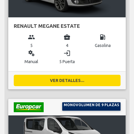
RENAULT MEGANE ESTATE
group
business_center
local_gas_station
5
4
Gasolina
miscellaneous_services
login
Manual
5 Puerta
VER DETALLES...
MONOVOLUMEN DE 9 PLAZAS