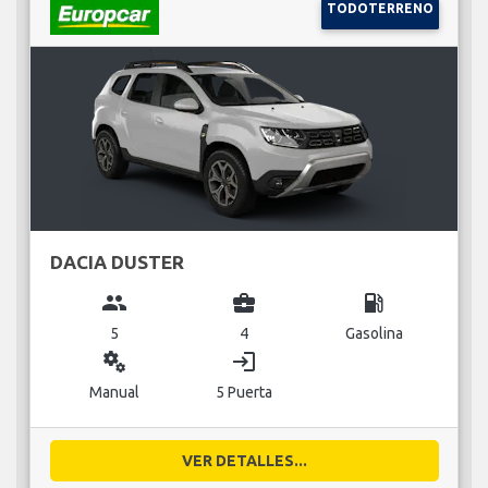
TODOTERRENO
DACIA DUSTER
group
business_center
local_gas_station
5
4
Gasolina
miscellaneous_services
login
Manual
5 Puerta
VER DETALLES...