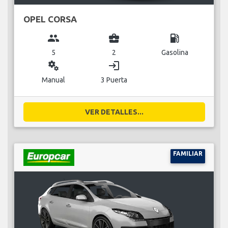
OPEL CORSA
group
business_center
local_gas_station
5
2
Gasolina
miscellaneous_services
login
Manual
3 Puerta
VER DETALLES...
FAMILIAR