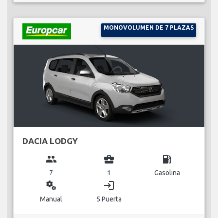
MONOVOLUMEN DE 7 PLAZAS
DACIA LODGY
group
business_center
local_gas_station
7
1
Gasolina
miscellaneous_services
login
Manual
5 Puerta