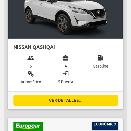
NISSAN QASHQAI
group
business_center
local_gas_station
5
4
Gasolina
miscellaneous_services
login
Automático
5 Puerta
VER DETALLES...
ECONÓMICO