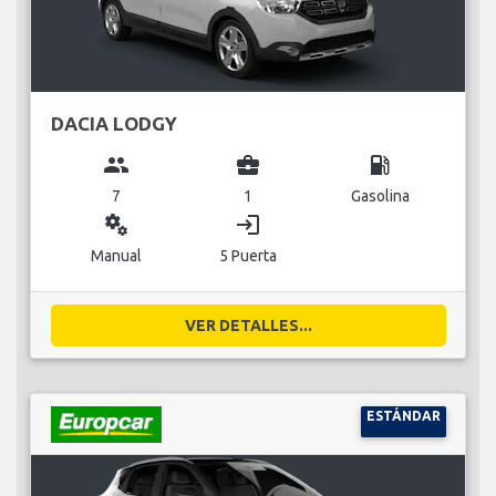
DACIA LODGY
group
business_center
local_gas_station
7
1
Gasolina
miscellaneous_services
login
Manual
5 Puerta
VER DETALLES...
ESTÁNDAR