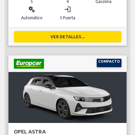
5
4
Gasolina
miscellaneous_services
login
Automático
5 Puerta
VER DETALLES...
COMPACTO
OPEL ASTRA