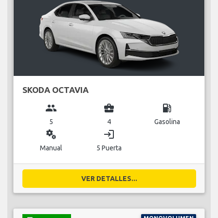
SKODA OCTAVIA
group
business_center
local_gas_station
5
4
Gasolina
miscellaneous_services
login
Manual
5 Puerta
VER DETALLES...