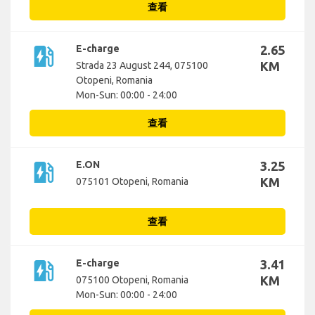
查看
ev_station
E-charge
2.65
KM
Strada 23 August 244, 075100
Otopeni, Romania
Mon-Sun: 00:00 - 24:00
查看
ev_station
E.ON
3.25
KM
075101 Otopeni, Romania
查看
ev_station
E-charge
3.41
KM
075100 Otopeni, Romania
Mon-Sun: 00:00 - 24:00