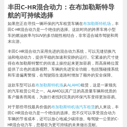
丰田C-HR混合动力：在布加勒斯特导
航的可持续选择
如果您正在寻找一辆环保的汽车租赁车辆在
布加勒斯特机场
，丰
田C-HR混合动力是一个绝佳的选择。这款时尚的跨界车将小型
车的燃油效率与SUV的多功能性相结合，非常适合城市驾驶和周
末出游。
丰田C-HR混合动力采用先进的混合动力系统，可以无缝切换汽
油和电动动力，提供平稳的加速和安静的运行。它紧凑的尺寸使
得在布加勒斯特繁忙的街道上操控起来更加容易，而高座椅位置
提供了出色的道路视野。车辆的先进安全功能，包括预碰撞系统
和车道偏离警报，在驾驶陌生道路时增加了额外的安全保障。
这款车型可以在
布加勒斯特机场
从
ALAMO
租赁，这是一家领先
的汽车租赁公司之一。ALAMO以其广泛的高质量车辆和优质的
客户服务而闻名，为旅行者找到完美的环保汽车变得更加容易。
对于那些寻找最具价值的
布加勒斯特机场汽车租赁
的人来说，丰
田C-HR混合动力是一个绝佳的选择。您不仅可以享受混合动力
车辆的节省成本，还可以放心地减少碳排放。每驾驶一公里的C-
HR混合动力车，您都在为更可持续的未来做出贡献。