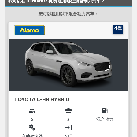
我可以在 Bucharest 机场 租用哪些混合动力汽车？
您可以租用以下混合动力汽车：
小型
TOYOTA C-HR HYBRID
group
business_center
local_gas_station
5
3
混合动力
miscellaneous_services
login
自动变速器
5 门