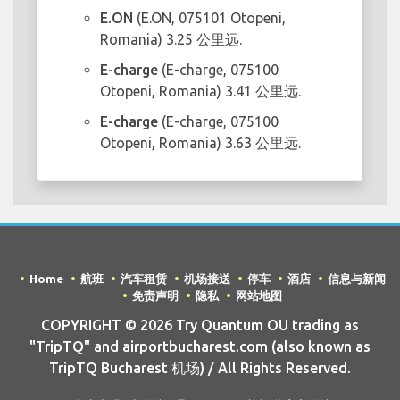
E.ON
(E.ON, 075101 Otopeni,
Romania) 3.25 公里远.
E-charge
(E-charge, 075100
Otopeni, Romania) 3.41 公里远.
E-charge
(E-charge, 075100
Otopeni, Romania) 3.63 公里远.
Home
航班
汽车租赁
机场接送
停车
酒店
信息与新闻
免责声明
隐私
网站地图
COPYRIGHT © 2026 Try Quantum OU trading as
"TripTQ" and airportbucharest.com (also known as
TripTQ Bucharest 机场) / All Rights Reserved.