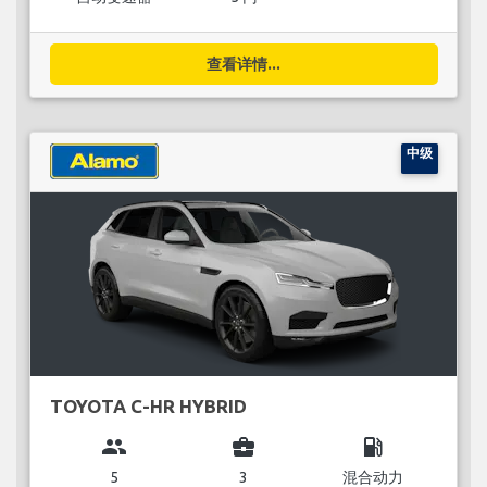
查看详情...
中级
TOYOTA C-HR HYBRID
group
business_center
local_gas_station
5
3
混合动力