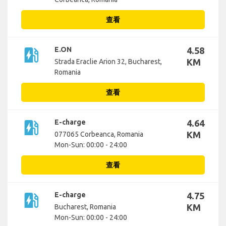
查看
ev_station
E.ON
4.58
KM
Strada Eraclie Arion 32, Bucharest,
Romania
查看
ev_station
E-charge
4.64
KM
077065 Corbeanca, Romania
Mon-Sun: 00:00 - 24:00
查看
ev_station
E-charge
4.75
KM
Bucharest, Romania
Mon-Sun: 00:00 - 24:00