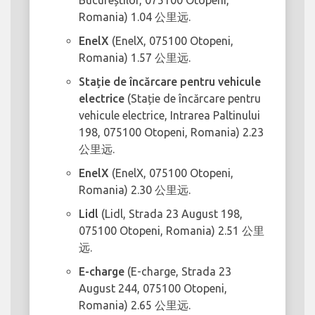
Bucureștilor, 075100 Otopeni,
Romania) 1.04 公里远.
EnelX
(EnelX, 075100 Otopeni,
Romania) 1.57 公里远.
Stație de încărcare pentru vehicule
electrice
(Stație de încărcare pentru
vehicule electrice, Intrarea Paltinului
198, 075100 Otopeni, Romania) 2.23
公里远.
EnelX
(EnelX, 075100 Otopeni,
Romania) 2.30 公里远.
Lidl
(Lidl, Strada 23 August 198,
075100 Otopeni, Romania) 2.51 公里
远.
E-charge
(E-charge, Strada 23
August 244, 075100 Otopeni,
Romania) 2.65 公里远.