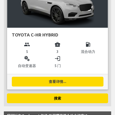
TOYOTA C-HR HYBRID
group
business_center
local_gas_station
5
3
混合动力
miscellaneous_services
login
自动变速器
5 门
查看详情...
搜索