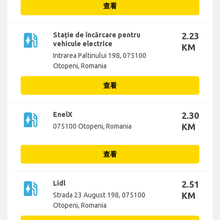
查看
ev_station
Stație de încărcare pentru
2.23
vehicule electrice
KM
Intrarea Paltinului 198, 075100
Otopeni, Romania
查看
ev_station
EnelX
2.30
KM
075100 Otopeni, Romania
查看
ev_station
Lidl
2.51
KM
Strada 23 August 198, 075100
Otopeni, Romania