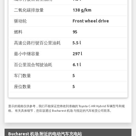
二氧化碳排放量
138 g/km
驱动轮
Front wheel drive
燃料
95
高速公路行驶百公里油耗
5.5 l
最小中继容量
297 l
百公里混合驾驶油耗
6.1 l
车门数量
5
座位数量
5
显示的规格仅供参考，我们不能保证您将收到准确的 Toyota C-HR Hybrid 车辆型号和规
格。 有关具体细节，您应该通过 Bucharest 机场 与指定的汽车租赁公司联系。
Bucharest 机场 附近的电动汽车充电站