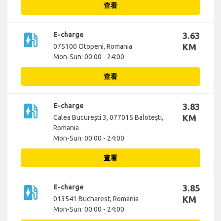
查看
ev_station
E-charge
3.63
KM
075100 Otopeni, Romania
Mon-Sun: 00:00 - 24:00
查看
ev_station
E-charge
3.83
KM
Calea București 3, 077015 Balotești,
Romania
Mon-Sun: 00:00 - 24:00
查看
ev_station
E-charge
3.85
KM
013541 Bucharest, Romania
Mon-Sun: 00:00 - 24:00