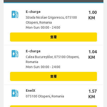
ev_station
E-charge
1.00
KM
Strada Nicolae Grigorescu, 075100
Otopeni, Romania
Mon-Sun: 00:00 - 24:00
查看
ev_station
E-charge
1.04
KM
Calea Bucureștilor, 075100 Otopeni,
Romania
Mon-Sun: 00:00 - 24:00
查看
ev_station
EnelX
1.57
KM
075100 Otopeni, Romania