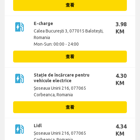
查看
ev_station
E-charge
3.98
KM
Calea București 3, 077015 Balotești,
Romania
Mon-Sun: 00:00 - 24:00
查看
ev_station
Stație de încărcare pentru
4.30
vehicule electrice
KM
Șoseaua Unirii 216, 077065
Corbeanca, Romania
查看
ev_station
Lidl
4.34
KM
Șoseaua Unirii 216, 077065
Corbeanca, Romania