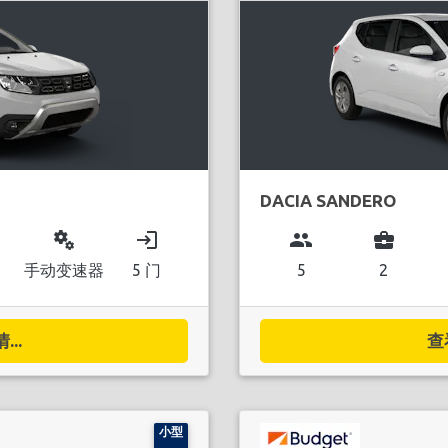
DACIA SANDERO
miscellaneous_services
login
group
business_center
手动变速器
5 门
5
2
..
查
小型