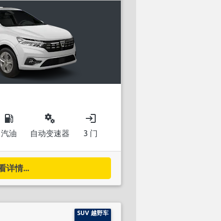
local_gas_station
miscellaneous_services
login
汽油
自动变速器
3 门
看详情...
SUV 越野车