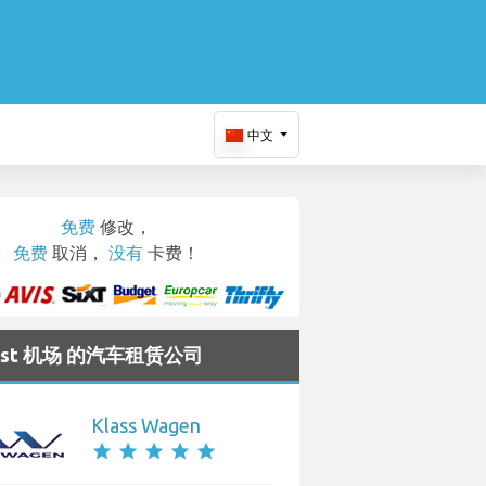
中文
免费
修改，
免费
取消，
没有
卡费！
rest 机场 的汽车租赁公司
Klass Wagen
star
star
star
star
star