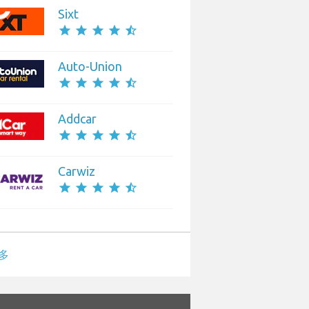
Sixt
star
star
star
star
star_half
Auto-Union
star
star
star
star
star_half
Addcar
star
star
star
star
star_half
Carwiz
star
star
star
star
star_half
多