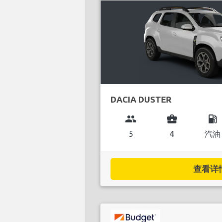
DACIA DUSTER
group
business_center
local_gas_station
5
4
汽油
查看详情.