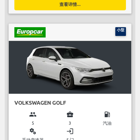
查看详情...
小型
VOLKSWAGEN GOLF
group
business_center
local_gas_station
5
3
汽油
miscellaneous_services
login