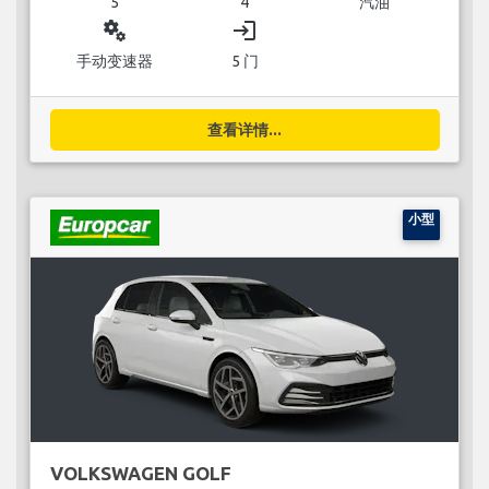
5
4
汽油
miscellaneous_services
login
手动变速器
5 门
查看详情...
小型
VOLKSWAGEN GOLF