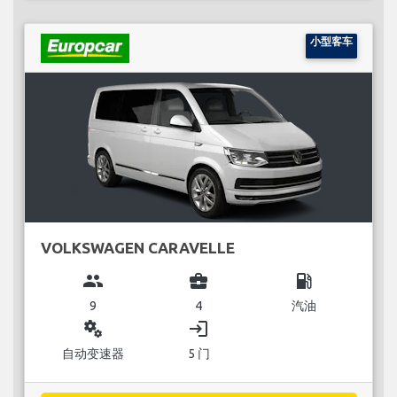
小型客车
VOLKSWAGEN CARAVELLE
group
business_center
local_gas_station
9
4
汽油
miscellaneous_services
login
自动变速器
5 门