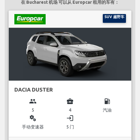
在 Bucharest 机场 可以从 Europcar 租用的车有：
SUV 越野车
DACIA DUSTER
group
business_center
local_gas_station
5
4
汽油
miscellaneous_services
login
手动变速器
5 门