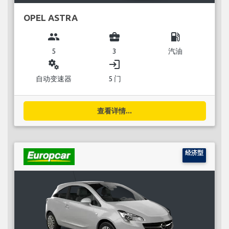
OPEL ASTRA
group
business_center
local_gas_station
5
3
汽油
miscellaneous_services
login
自动变速器
5 门
查看详情...
经济型