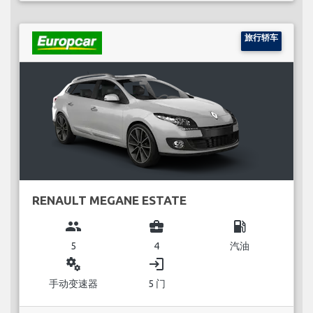
旅行轿车
RENAULT MEGANE ESTATE
group
business_center
local_gas_station
5
4
汽油
miscellaneous_services
login
手动变速器
5 门