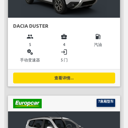
DACIA DUSTER
group
business_center
local_gas_station
5
4
汽油
miscellaneous_services
login
手动变速器
5 门
查看详情...
7座厢型车