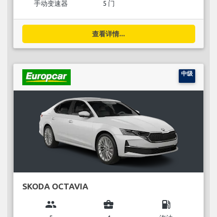
手动变速器
5 门
查看详情...
中级
SKODA OCTAVIA
group
business_center
local_gas_station