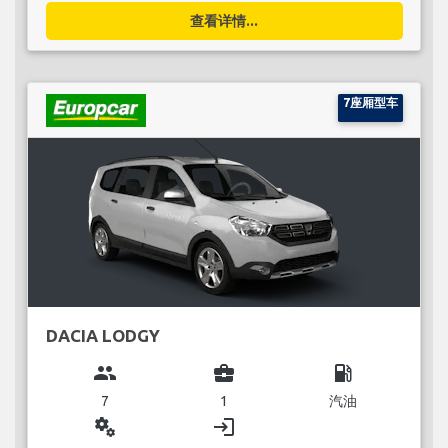
查看详情...
7座厢型车
DACIA LODGY
group
business_center
local_gas_station
7
1
汽油
miscellaneous_services
login