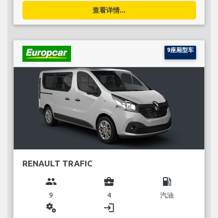
查看详情...
9座厢型车
RENAULT TRAFIC
group
business_center
local_gas_station
9
4
汽油
miscellaneous_services
login