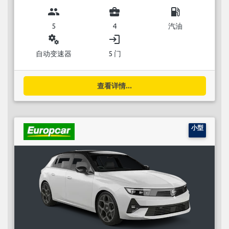
group
business_center
local_gas_station
5
4
汽油
miscellaneous_services
login
自动变速器
5 门
查看详情...
小型