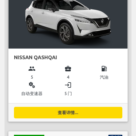
NISSAN QASHQAI
group
business_center
local_gas_station
5
4
汽油
miscellaneous_services
login
自动变速器
5 门
查看详情...