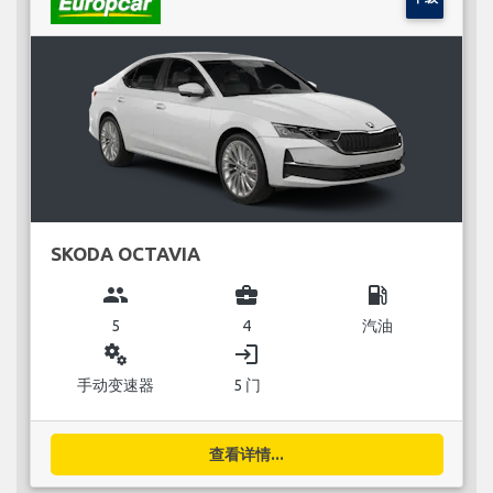
SKODA OCTAVIA
group
business_center
local_gas_station
5
4
汽油
miscellaneous_services
login
手动变速器
5 门
查看详情...