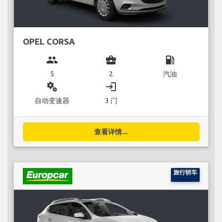
OPEL CORSA
group
business_center
local_gas_station
5
2
汽油
miscellaneous_services
login
自动变速器
3 门
查看详情...
旅行轿车