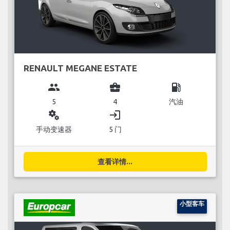
RENAULT MEGANE ESTATE
group
business_center
local_gas_station
5
4
汽油
miscellaneous_services
login
手动变速器
5 门
查看详情...
小型客车