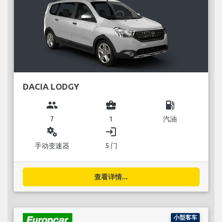
DACIA LODGY
group
business_center
local_gas_station
7
1
汽油
miscellaneous_services
login
手动变速器
5 门
查看详情...
小型客车