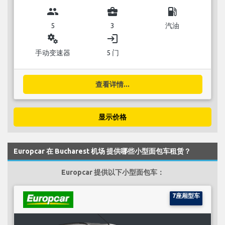
group
business_center
local_gas_station
5
3
汽油
miscellaneous_services
login
手动变速器
5 门
查看详情...
显示价格
Europcar 在 Bucharest 机场 提供哪些小型面包车租赁？
Europcar 提供以下小型面包车：
7座厢型车