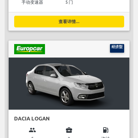
手动变速器
5 门
查看详情...
经济型
DACIA LOGAN
group
business_center
local_gas_station