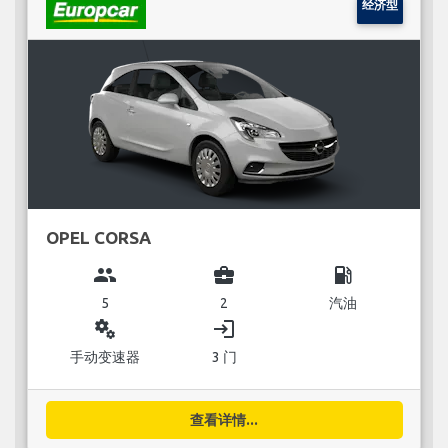
经济型
OPEL CORSA
group
business_center
local_gas_station
5
2
汽油
miscellaneous_services
login
手动变速器
3 门
查看详情...