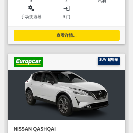
5
2
汽油
miscellaneous_services
login
手动变速器
5 门
查看详情...
SUV 越野车
NISSAN QASHQAI