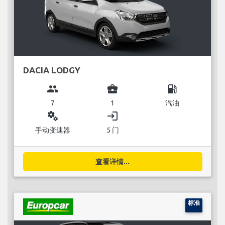
DACIA LODGY
group
business_center
local_gas_station
7
1
汽油
miscellaneous_services
login
手动变速器
5 门
查看详情...
标准