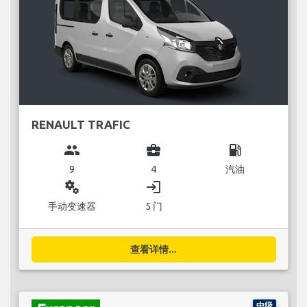
RENAULT TRAFIC
group
business_center
local_gas_station
9
4
汽油
miscellaneous_services
login
手动变速器
5 门
查看详情...
中级