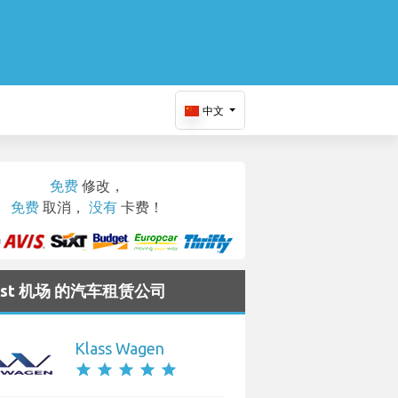
中文
免费
修改，
免费
取消，
没有
卡费！
rest 机场 的汽车租赁公司
Klass Wagen
star
star
star
star
star