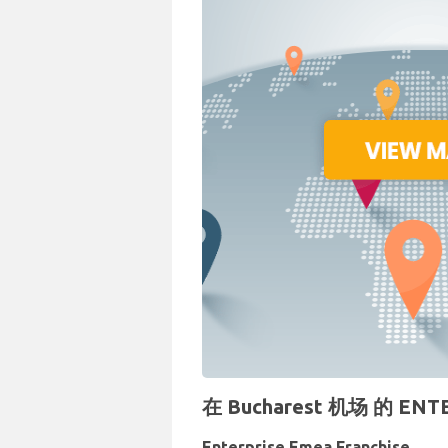
在 Bucharest 机场 的 E
Enterprise Emea Franchise