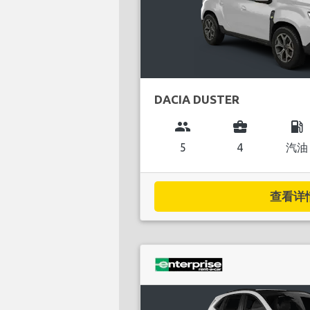
DACIA DUSTER
group
business_center
local_gas_station
5
4
汽油
查看详情.