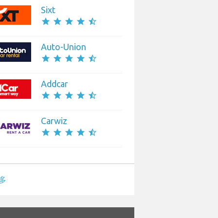
Sixt
star
star
star
star
star_half
Auto-Union
star
star
star
star
star_half
Addcar
star
star
star
star
star_half
Carwiz
star
star
star
star
star_half
多