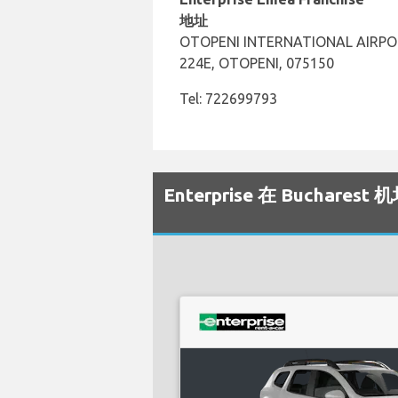
地址
OTOPENI INTERNATIONAL AIRPO
224E, OTOPENI, 075150
Tel: 722699793
Enterprise 在 Buchar