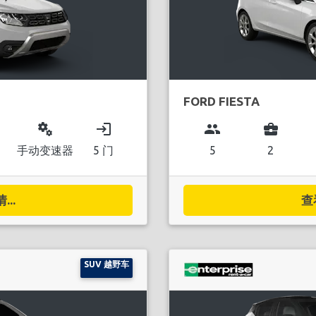
FORD FIESTA
miscellaneous_services
login
group
business_center
手动变速器
5 门
5
2
..
查
SUV 越野车