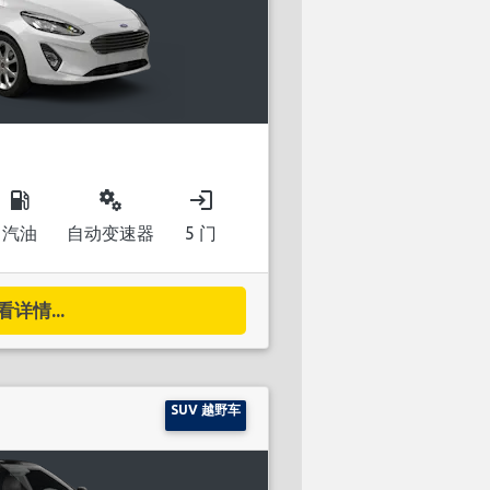
local_gas_station
miscellaneous_services
login
汽油
自动变速器
5 门
看详情...
SUV 越野车