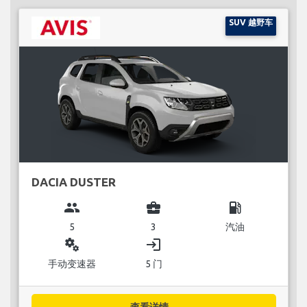
SUV 越野车
DACIA DUSTER
group
business_center
local_gas_station
5
3
汽油
miscellaneous_services
login
手动变速器
5 门
查看详情...