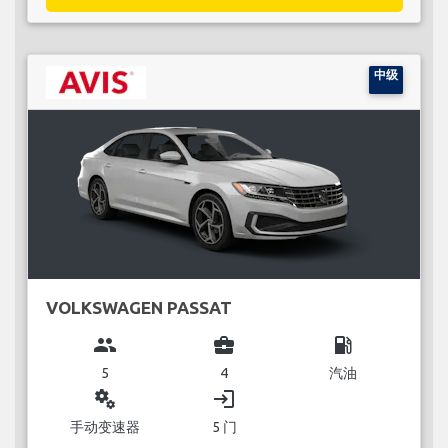
中级
VOLKSWAGEN PASSAT
group
business_center
local_gas_station
5
4
汽油
miscellaneous_services
login
手动变速器
5 门