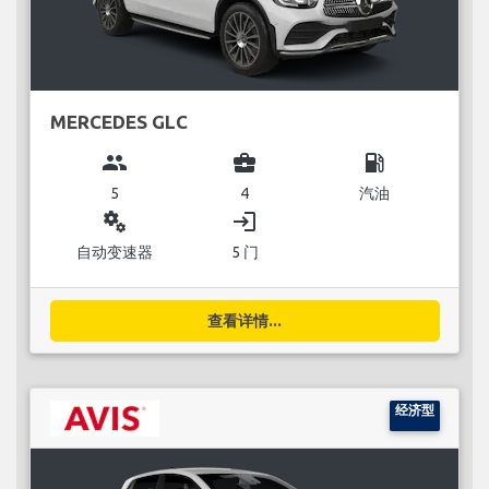
MERCEDES GLC
group
business_center
local_gas_station
5
4
汽油
miscellaneous_services
login
自动变速器
5 门
查看详情...
经济型