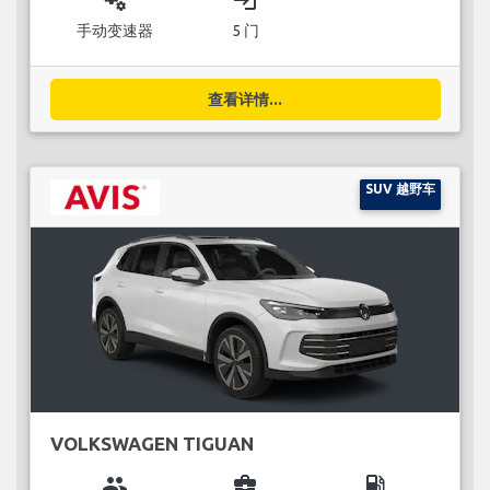
miscellaneous_services
login
手动变速器
5 门
查看详情...
SUV 越野车
VOLKSWAGEN TIGUAN
group
business_center
local_gas_station