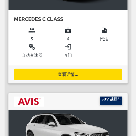
MERCEDES C CLASS
group
business_center
local_gas_station
5
4
汽油
miscellaneous_services
login
自动变速器
4 门
查看详情...
SUV 越野车