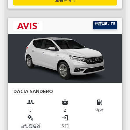
经济型ELITE
DACIA SANDERO
group
business_center
local_gas_station
5
2
汽油
miscellaneous_services
login
自动变速器
5 门