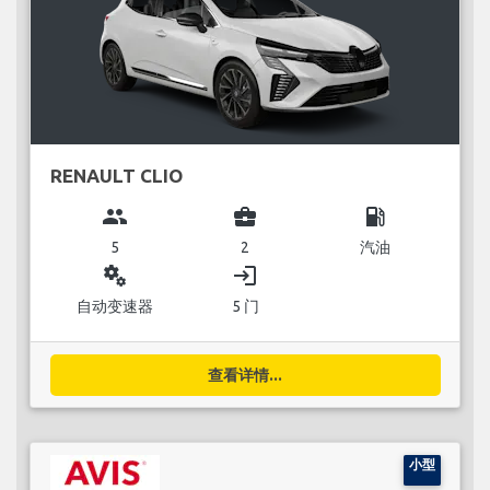
RENAULT CLIO
group
business_center
local_gas_station
5
2
汽油
miscellaneous_services
login
自动变速器
5 门
查看详情...
小型