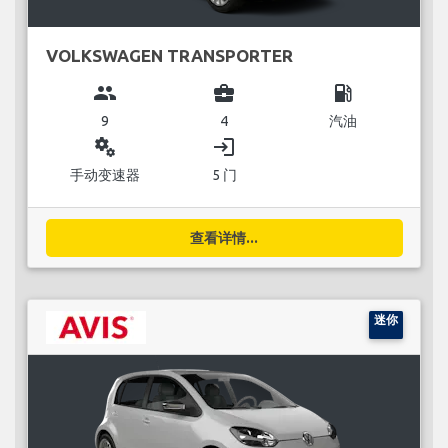
VOLKSWAGEN TRANSPORTER
group
business_center
local_gas_station
9
4
汽油
miscellaneous_services
login
手动变速器
5 门
查看详情...
迷你