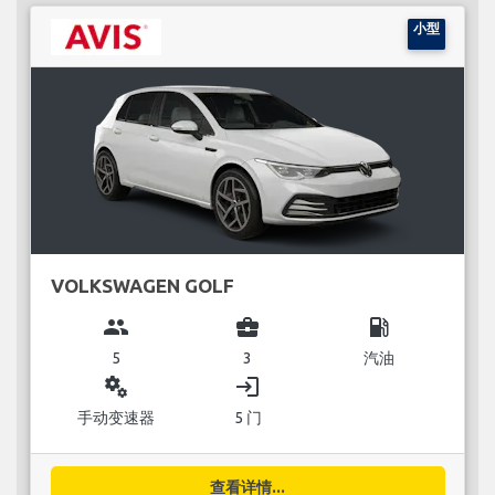
小型
VOLKSWAGEN GOLF
group
business_center
local_gas_station
5
3
汽油
miscellaneous_services
login
手动变速器
5 门
查看详情...