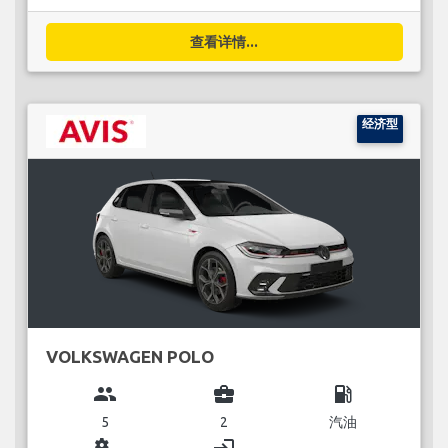
查看详情...
经济型
VOLKSWAGEN POLO
group
business_center
local_gas_station
5
2
汽油