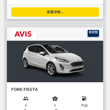
查看详情...
经济型
FORD FIESTA
group
business_center
local_gas_station
5
2
汽油