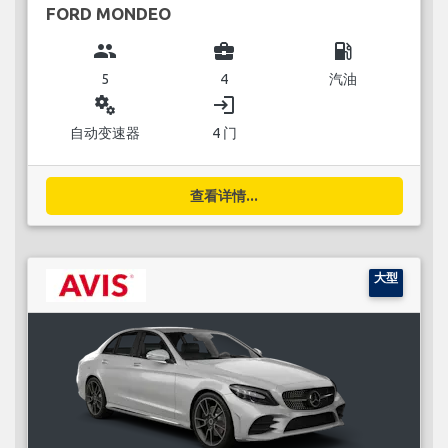
FORD MONDEO
group
business_center
local_gas_station
5
4
汽油
miscellaneous_services
login
自动变速器
4 门
查看详情...
大型