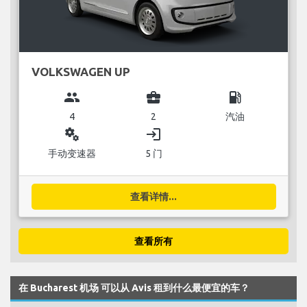
VOLKSWAGEN UP
group
business_center
local_gas_station
4
2
汽油
miscellaneous_services
login
手动变速器
5 门
查看详情...
查看所有
在 Bucharest 机场 可以从 Avis 租到什么最便宜的车？