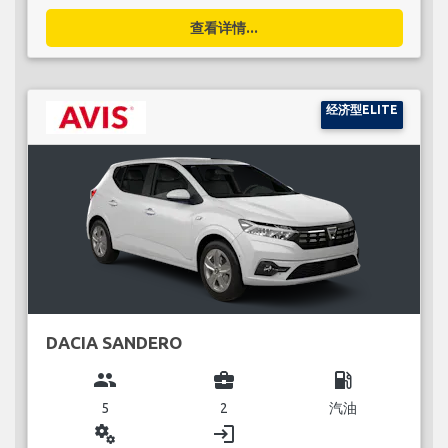
查看详情...
经济型ELITE
DACIA SANDERO
group
business_center
local_gas_station
5
2
汽油
miscellaneous_services
login