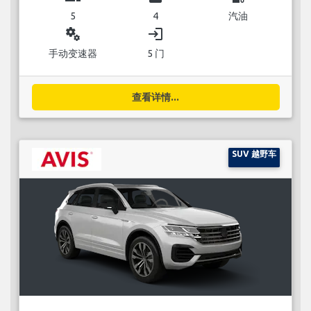
5
4
汽油
miscellaneous_services
login
手动变速器
5 门
查看详情...
SUV 越野车