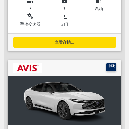
group
business_center
local_gas_station
5
3
汽油
miscellaneous_services
login
手动变速器
5 门
查看详情...
中级