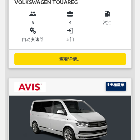
VOLKSWAGEN TOUAREG
group
business_center
local_gas_station
5
4
汽油
miscellaneous_services
login
自动变速器
5 门
查看详情...
9座厢型车