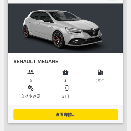
RENAULT MEGANE
group
business_center
local_gas_station
5
3
汽油
miscellaneous_services
login
自动变速器
5 门
查看详情...