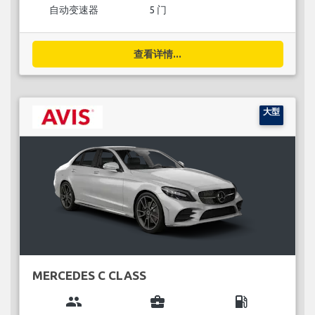
自动变速器
5 门
查看详情...
大型
MERCEDES C CLASS
group
business_center
local_gas_station