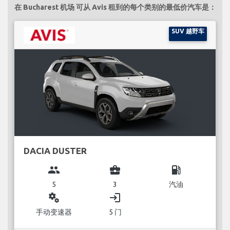
在 Bucharest 机场 可从 Avis 租到的每个类别的最低价汽车是：
SUV 越野车
DACIA DUSTER
group
business_center
local_gas_station
5
3
汽油
miscellaneous_services
login
手动变速器
5 门