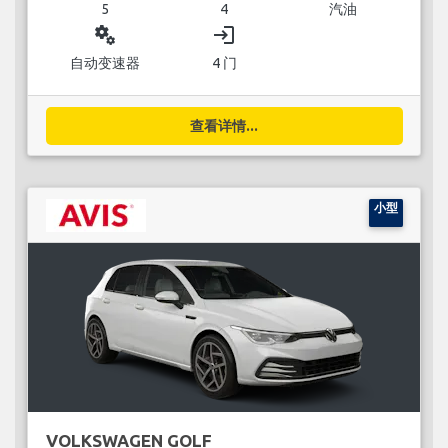
5
4
汽油
miscellaneous_services
login
自动变速器
4 门
查看详情...
小型
VOLKSWAGEN GOLF