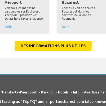
Aéroport
Bucarest
Voir tous les magasins
Choses à voir et à faire à
disponibles sur Bucharest
Bucarest et dans les
Aéroport - planifiez vos
environs de la ville en
achats hors taxes à l'avance
Roumanie
Voir...
Voir...
DES INFORMATIONS PLUS UTILES
Transferts d'aéroport
Parking
Hôtels
Info
Avertisseme
ading as "TripTQ" and airportbucharest.com (also known 