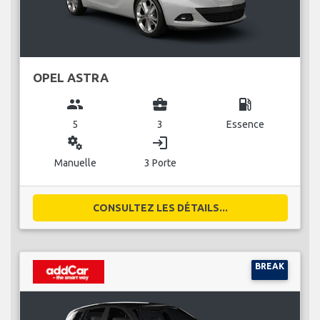
OPEL ASTRA
group
business_center
local_gas_station
5
3
Essence
miscellaneous_services
login
Manuelle
3 Porte
CONSULTEZ LES DÉTAILS...
BREAK