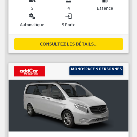
5
4
Essence
miscellaneous_services
login
Automatique
5 Porte
CONSULTEZ LES DÉTAILS...
MONOSPACE 9 PERSONNES