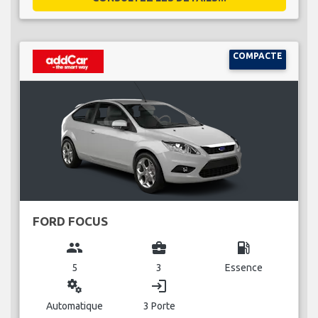
COMPACTE
FORD FOCUS
group
business_center
local_gas_station
5
3
Essence
miscellaneous_services
login
Automatique
3 Porte