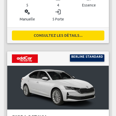
5
4
Essence
miscellaneous_services
login
Manuelle
5 Porte
CONSULTEZ LES DÉTAILS...
BERLINE STANDARD