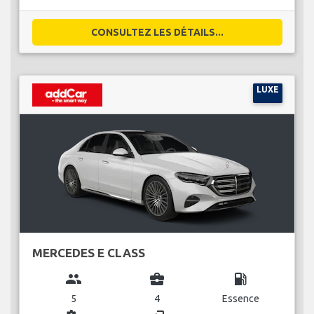
CONSULTEZ LES DÉTAILS...
LUXE
MERCEDES E CLASS
group
business_center
local_gas_station
5
4
Essence