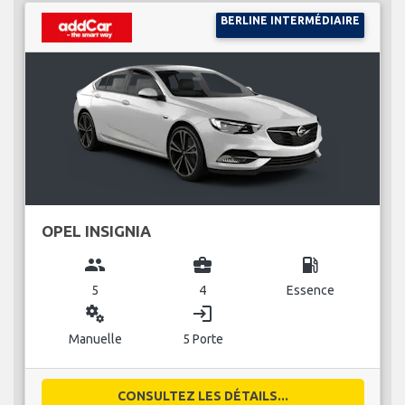
BERLINE INTERMÉDIAIRE
OPEL INSIGNIA
group
business_center
local_gas_station
5
4
Essence
miscellaneous_services
login
Manuelle
5 Porte
CONSULTEZ LES DÉTAILS...