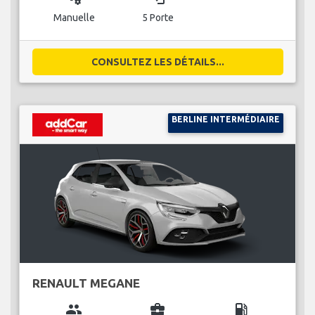
Manuelle
5 Porte
CONSULTEZ LES DÉTAILS...
BERLINE INTERMÉDIAIRE
RENAULT MEGANE
group
business_center
local_gas_station