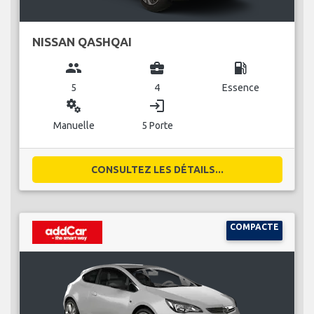
NISSAN QASHQAI
group
business_center
local_gas_station
5
4
Essence
miscellaneous_services
login
Manuelle
5 Porte
CONSULTEZ LES DÉTAILS...
COMPACTE