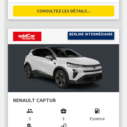
CONSULTEZ LES DÉTAILS...
BERLINE INTERMÉDIAIRE
RENAULT CAPTUR
group
business_center
local_gas_station
5
3
Essence
miscellaneous_services
login