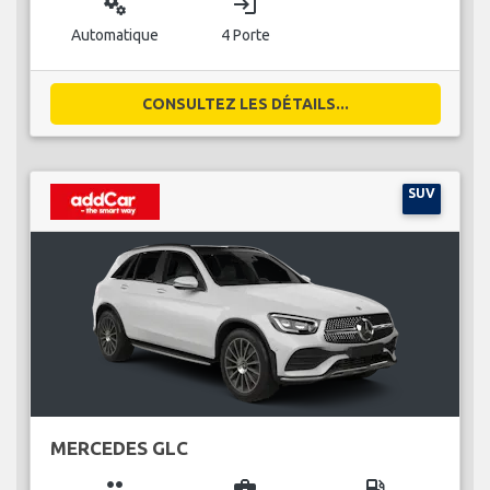
miscellaneous_services
login
Automatique
4 Porte
CONSULTEZ LES DÉTAILS...
SUV
MERCEDES GLC
group
business_center
local_gas_station