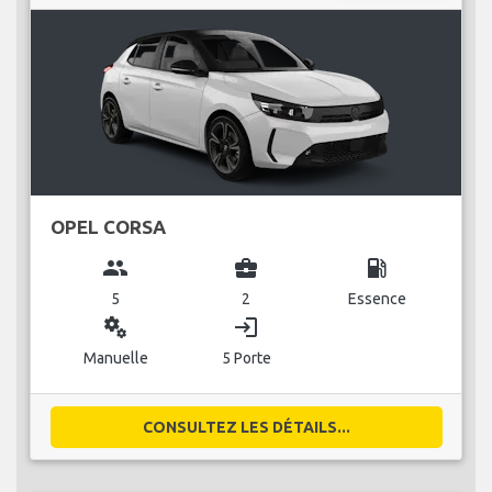
OPEL CORSA
group
business_center
local_gas_station
5
2
Essence
miscellaneous_services
login
Manuelle
5 Porte
CONSULTEZ LES DÉTAILS...