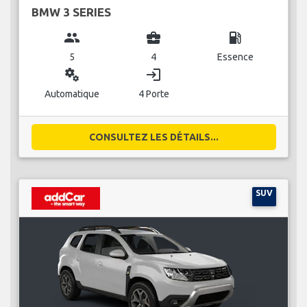
BMW 3 SERIES
group
business_center
local_gas_station
5
4
Essence
miscellaneous_services
login
Automatique
4 Porte
CONSULTEZ LES DÉTAILS...
SUV