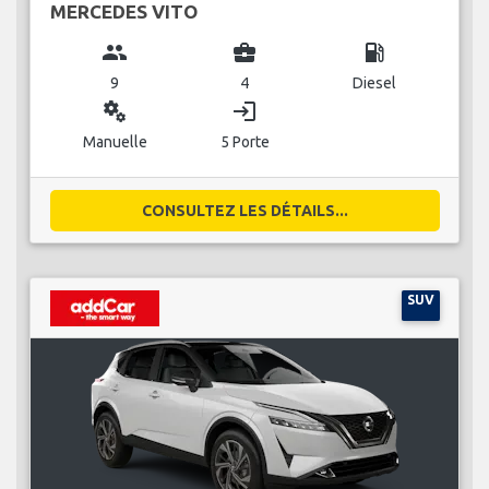
MERCEDES VITO
group
business_center
local_gas_station
9
4
Diesel
miscellaneous_services
login
Manuelle
5 Porte
CONSULTEZ LES DÉTAILS...
SUV