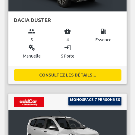
DACIA DUSTER
group
business_center
local_gas_station
5
4
Essence
miscellaneous_services
login
Manuelle
5 Porte
CONSULTEZ LES DÉTAILS...
MONOSPACE 7 PERSONNES