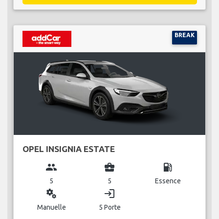
BREAK
OPEL INSIGNIA ESTATE
group
business_center
local_gas_station
5
5
Essence
miscellaneous_services
login
Manuelle
5 Porte