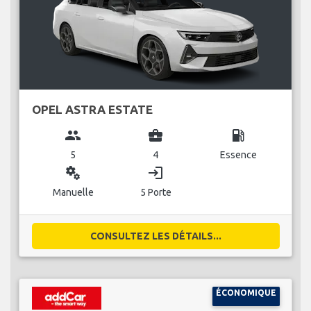
OPEL ASTRA ESTATE
group
business_center
local_gas_station
5
4
Essence
miscellaneous_services
login
Manuelle
5 Porte
CONSULTEZ LES DÉTAILS...
ÉCONOMIQUE