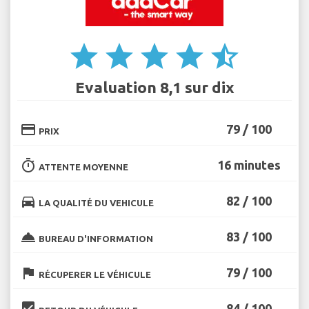
star
star
star
star
star_half
Evaluation 8,1 sur dix
credit_card
79 / 100
PRIX
timer
16 minutes
ATTENTE MOYENNE
directions_car
82 / 100
LA QUALITÉ DU VEHICULE
room_service
83 / 100
BUREAU D'INFORMATION
flag
79 / 100
RÉCUPERER LE VÉHICULE
beenhere
84 / 100