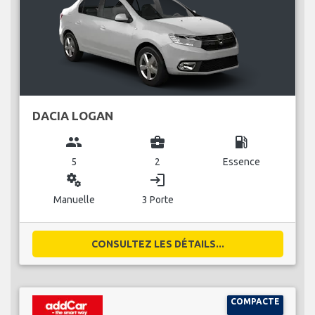
DACIA LOGAN
group
business_center
local_gas_station
5
2
Essence
miscellaneous_services
login
Manuelle
3 Porte
CONSULTEZ LES DÉTAILS...
COMPACTE