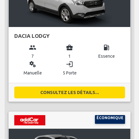
DACIA LODGY
group
business_center
local_gas_station
7
1
Essence
miscellaneous_services
login
Manuelle
5 Porte
CONSULTEZ LES DÉTAILS...
ÉCONOMIQUE