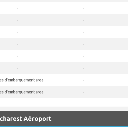
-
-
-
-
-
-
-
-
-
-
-
-
es d'embarquement area
-
es d'embarquement area
-
ucharest Aéroport