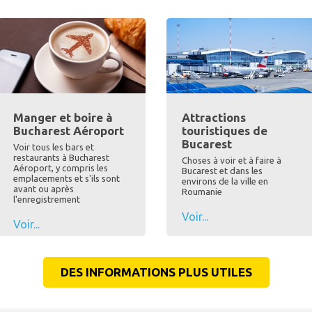
Manger et boire à
Attractions
Bucharest Aéroport
touristiques de
Bucarest
Voir tous les bars et
restaurants à Bucharest
Choses à voir et à faire à
Aéroport, y compris les
Bucarest et dans les
emplacements et s'ils sont
environs de la ville en
avant ou après
Roumanie
l'enregistrement
Voir...
Voir...
DES INFORMATIONS PLUS UTILES