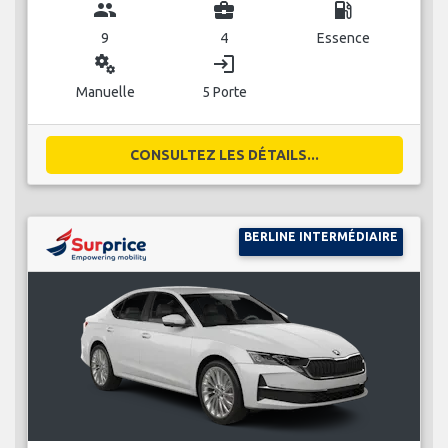
group
business_center
local_gas_station
9
4
Essence
miscellaneous_services
login
Manuelle
5 Porte
CONSULTEZ LES DÉTAILS...
BERLINE INTERMÉDIAIRE