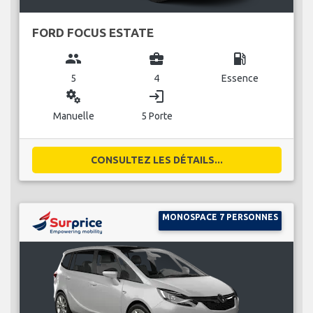
FORD FOCUS ESTATE
group
business_center
local_gas_station
5
4
Essence
miscellaneous_services
login
Manuelle
5 Porte
CONSULTEZ LES DÉTAILS...
MONOSPACE 7 PERSONNES