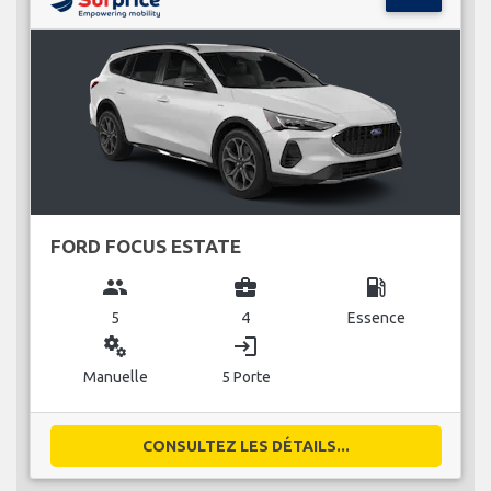
FORD FOCUS ESTATE
group
business_center
local_gas_station
5
4
Essence
miscellaneous_services
login
Manuelle
5 Porte
CONSULTEZ LES DÉTAILS...