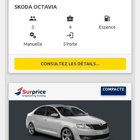
SKODA OCTAVIA
group
business_center
local_gas_station
5
4
Essence
miscellaneous_services
login
Manuelle
5 Porte
CONSULTEZ LES DÉTAILS...
COMPACTE