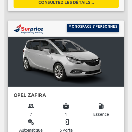
CONSULTEZ LES DÉTAILS...
MONOSPACE 7 PERSONNES
OPEL ZAFIRA
group
business_center
local_gas_station
7
1
Essence
miscellaneous_services
login
Automatique
5 Porte