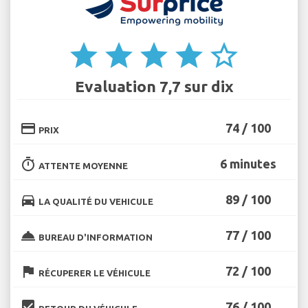
star
star
star
star
star_border
Evaluation 7,7 sur dix
credit_card
74 / 100
PRIX
timer
6 minutes
ATTENTE MOYENNE
directions_car
89 / 100
LA QUALITÉ DU VEHICULE
room_service
77 / 100
BUREAU D'INFORMATION
flag
72 / 100
RÉCUPERER LE VÉHICULE
beenhere
76 / 100