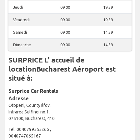
Jeudi
09:00
19:59
Vendredi
09:00
19:59
Samedi
09:00
14:59
Dimanche
09:00
14:59
SURPRICE L' accueil de
locationBucharest Aéroport est
situé à:
Surprice Car Rentals
Adresse
Otopeni, County Ilfov,
Intrarea Sulfinei no.1,
075100, Bucharest, 410
Tel: 0040799555266 ,
0040747065167