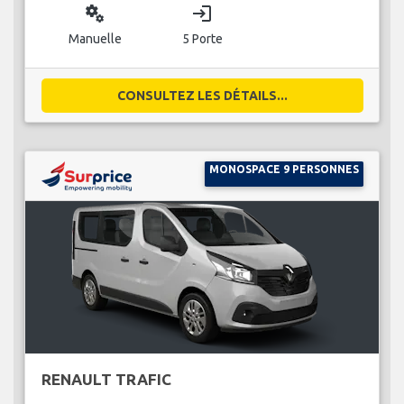
miscellaneous_services
login
Manuelle
5 Porte
CONSULTEZ LES DÉTAILS...
MONOSPACE 9 PERSONNES
RENAULT TRAFIC