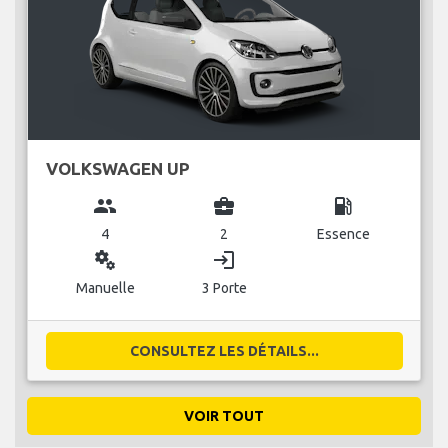
VOLKSWAGEN UP
group
business_center
local_gas_station
4
2
Essence
miscellaneous_services
login
Manuelle
3 Porte
CONSULTEZ LES DÉTAILS...
VOIR TOUT