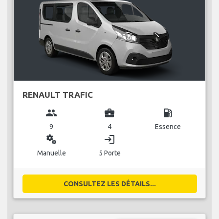
RENAULT TRAFIC
group
business_center
local_gas_station
9
4
Essence
miscellaneous_services
login
Manuelle
5 Porte
CONSULTEZ LES DÉTAILS...