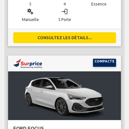
5
4
Essence
miscellaneous_services
login
Manuelle
5 Porte
CONSULTEZ LES DÉTAILS...
COMPACTE
FORD FOCUS