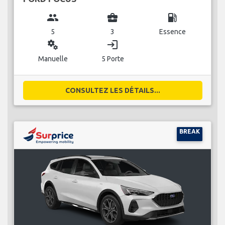
group
business_center
local_gas_station
5
3
Essence
miscellaneous_services
login
Manuelle
5 Porte
CONSULTEZ LES DÉTAILS...
BREAK