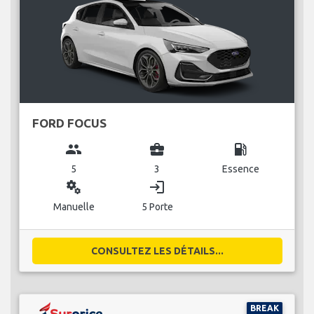
FORD FOCUS
group
business_center
local_gas_station
5
3
Essence
miscellaneous_services
login
Manuelle
5 Porte
CONSULTEZ LES DÉTAILS...
BREAK