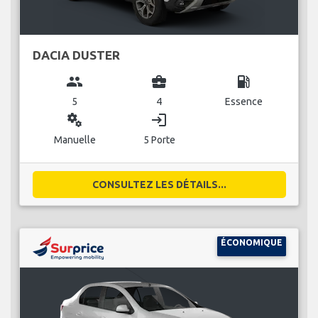
DACIA DUSTER
group
business_center
local_gas_station
5
4
Essence
miscellaneous_services
login
Manuelle
5 Porte
CONSULTEZ LES DÉTAILS...
ÉCONOMIQUE