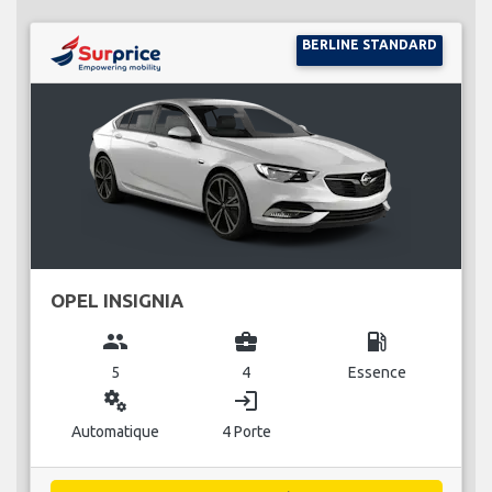
BERLINE STANDARD
OPEL INSIGNIA
group
business_center
local_gas_station
5
4
Essence
miscellaneous_services
login
Automatique
4 Porte