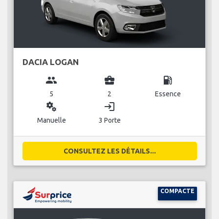
DACIA LOGAN
group
business_center
local_gas_station
5
2
Essence
miscellaneous_services
login
Manuelle
3 Porte
CONSULTEZ LES DÉTAILS...
COMPACTE