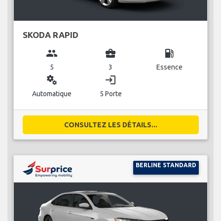
SKODA RAPID
group
business_center
local_gas_station
5
3
Essence
miscellaneous_services
login
Automatique
5 Porte
CONSULTEZ LES DÉTAILS...
BERLINE STANDARD