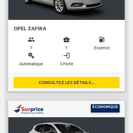
OPEL ZAFIRA
group
business_center
local_gas_station
7
1
Essence
miscellaneous_services
login
Automatique
5 Porte
CONSULTEZ LES DÉTAILS...
ÉCONOMIQUE