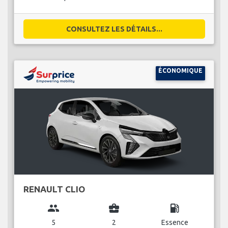
CONSULTEZ LES DÉTAILS...
ÉCONOMIQUE
RENAULT CLIO
group
business_center
local_gas_station
5
2
Essence