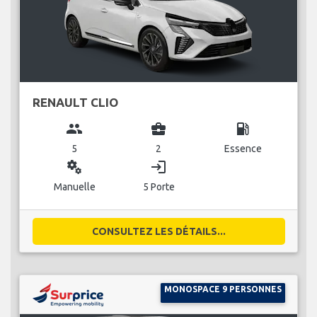
RENAULT CLIO
group
business_center
local_gas_station
5
2
Essence
miscellaneous_services
login
Manuelle
5 Porte
CONSULTEZ LES DÉTAILS...
MONOSPACE 9 PERSONNES