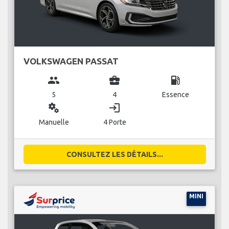
VOLKSWAGEN PASSAT
group
business_center
local_gas_station
5
4
Essence
miscellaneous_services
login
Manuelle
4 Porte
CONSULTEZ LES DÉTAILS...
MINI