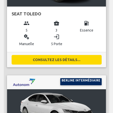
SEAT TOLEDO
group
business_center
local_gas_station
5
3
Essence
miscellaneous_services
login
Manuelle
5 Porte
CONSULTEZ LES DÉTAILS...
BERLINE INTERMÉDIAIRE