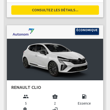
CONSULTEZ LES DÉTAILS...
ÉCONOMIQUE
RENAULT CLIO
group
business_center
local_gas_station
5
2
Essence
miscellaneous_services
login