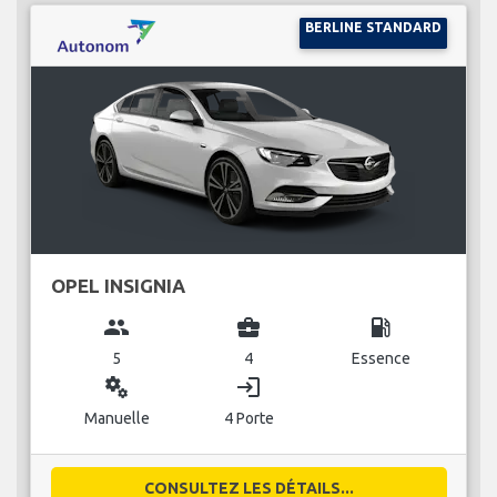
BERLINE STANDARD
OPEL INSIGNIA
group
business_center
local_gas_station
5
4
Essence
miscellaneous_services
login
Manuelle
4 Porte
CONSULTEZ LES DÉTAILS...