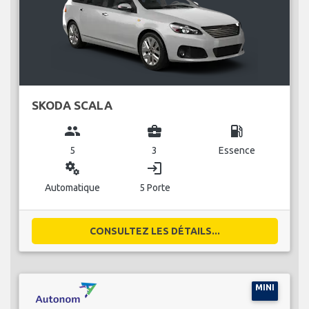
SKODA SCALA
group
business_center
local_gas_station
5
3
Essence
miscellaneous_services
login
Automatique
5 Porte
CONSULTEZ LES DÉTAILS...
MINI