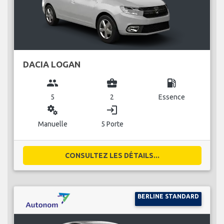
DACIA LOGAN
group
business_center
local_gas_station
5
2
Essence
miscellaneous_services
login
Manuelle
5 Porte
CONSULTEZ LES DÉTAILS...
BERLINE STANDARD