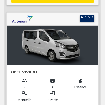
MINIBUS
OPEL VIVARO
group
business_center
local_gas_station
9
4
Essence
miscellaneous_services
login
Manuelle
5 Porte