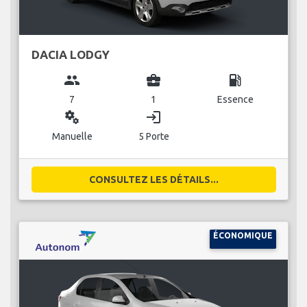
DACIA LODGY
group
business_center
local_gas_station
7
1
Essence
miscellaneous_services
login
Manuelle
5 Porte
CONSULTEZ LES DÉTAILS...
ÉCONOMIQUE