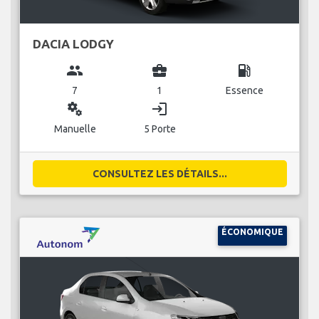
DACIA LODGY
group
business_center
local_gas_station
7
1
Essence
miscellaneous_services
login
Manuelle
5 Porte
CONSULTEZ LES DÉTAILS...
ÉCONOMIQUE