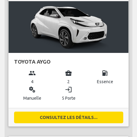
TOYOTA AYGO
group
business_center
local_gas_station
4
2
Essence
miscellaneous_services
login
Manuelle
5 Porte
CONSULTEZ LES DÉTAILS...