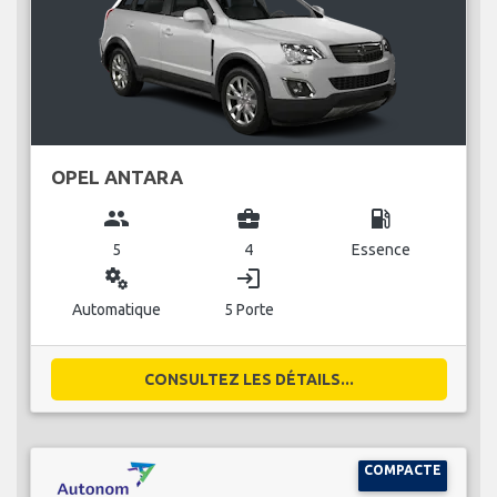
OPEL ANTARA
group
business_center
local_gas_station
5
4
Essence
miscellaneous_services
login
Automatique
5 Porte
CONSULTEZ LES DÉTAILS...
COMPACTE