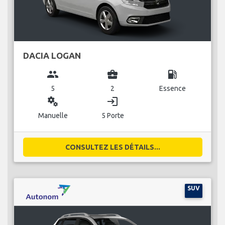
DACIA LOGAN
group
business_center
local_gas_station
5
2
Essence
miscellaneous_services
login
Manuelle
5 Porte
CONSULTEZ LES DÉTAILS...
SUV