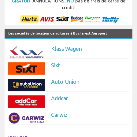
GRATUIT
ANNULATIONS,
NO
pas de frais de carte de
credit!
Les sociétés de location de voitures à Bucharest Aéroport
Klass Wagen
Sixt
Auto-Union
Addcar
Carwiz