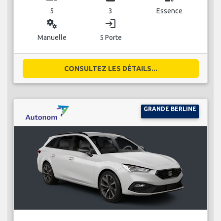
5
3
Essence
miscellaneous_services
login
Manuelle
5 Porte
CONSULTEZ LES DÉTAILS...
GRANDE BERLINE