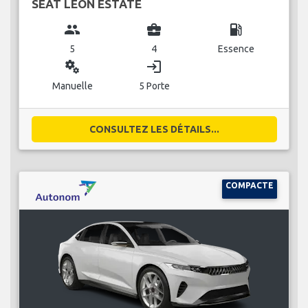
SEAT LEON ESTATE
group
business_center
local_gas_station
5
4
Essence
miscellaneous_services
login
Manuelle
5 Porte
CONSULTEZ LES DÉTAILS...
COMPACTE