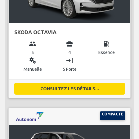
SKODA OCTAVIA
group
business_center
local_gas_station
5
4
Essence
miscellaneous_services
login
Manuelle
5 Porte
CONSULTEZ LES DÉTAILS...
COMPACTE