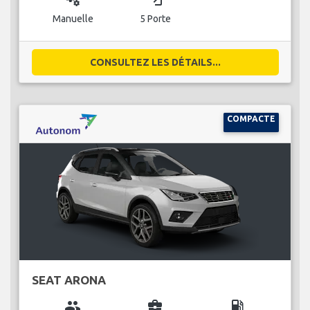
Manuelle
5 Porte
CONSULTEZ LES DÉTAILS...
COMPACTE
SEAT ARONA
group
business_center
local_gas_station