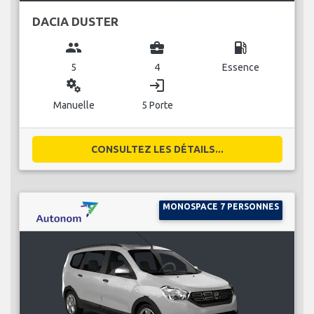
DACIA DUSTER
group
business_center
local_gas_station
5
4
Essence
miscellaneous_services
login
Manuelle
5 Porte
CONSULTEZ LES DÉTAILS...
MONOSPACE 7 PERSONNES