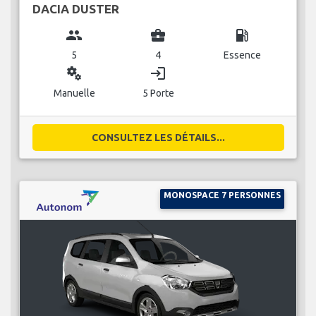
DACIA DUSTER
group
business_center
local_gas_station
5
4
Essence
miscellaneous_services
login
Manuelle
5 Porte
CONSULTEZ LES DÉTAILS...
MONOSPACE 7 PERSONNES