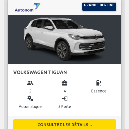
GRANDE BERLINE
VOLKSWAGEN TIGUAN
group
business_center
local_gas_station
5
4
Essence
miscellaneous_services
login
Automatique
5 Porte
CONSULTEZ LES DÉTAILS...