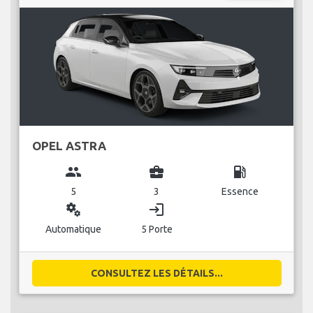
OPEL ASTRA
group
business_center
local_gas_station
5
3
Essence
miscellaneous_services
login
Automatique
5 Porte
CONSULTEZ LES DÉTAILS...