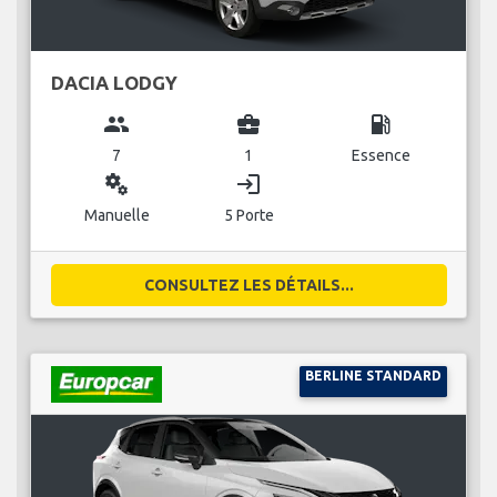
DACIA LODGY
group
business_center
local_gas_station
7
1
Essence
miscellaneous_services
login
Manuelle
5 Porte
CONSULTEZ LES DÉTAILS...
BERLINE STANDARD