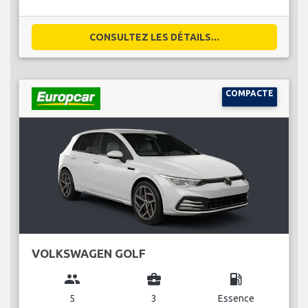
CONSULTEZ LES DÉTAILS...
COMPACTE
VOLKSWAGEN GOLF
group
business_center
local_gas_station
5
3
Essence