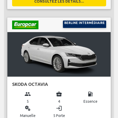
CONSULTEZ LES DÉTAILS...
BERLINE INTERMÉDIAIRE
SKODA OCTAVIA
group
business_center
local_gas_station
5
4
Essence
miscellaneous_services
login
Manuelle
5 Porte