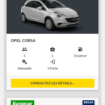
OPEL CORSA
group
business_center
local_gas_station
5
2
Essence
miscellaneous_services
login
Manuelle
3 Porte
CONSULTEZ LES DÉTAILS...
BREAK