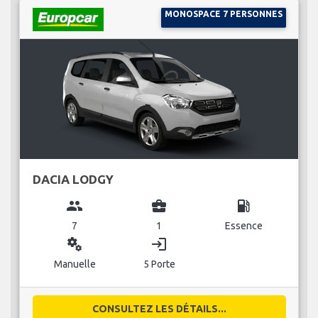
MONOSPACE 7 PERSONNES
DACIA LODGY
group
business_center
local_gas_station
7
1
Essence
miscellaneous_services
login
Manuelle
5 Porte
CONSULTEZ LES DÉTAILS...