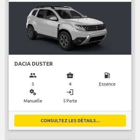
DACIA DUSTER
group
business_center
local_gas_station
5
4
Essence
miscellaneous_services
login
Manuelle
5 Porte
CONSULTEZ LES DÉTAILS...