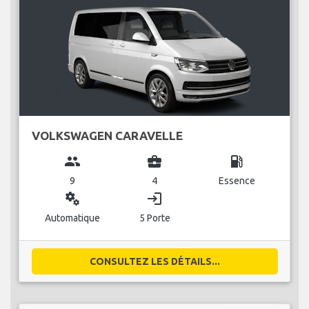
VOLKSWAGEN CARAVELLE
group
business_center
local_gas_station
9
4
Essence
miscellaneous_services
login
Automatique
5 Porte
CONSULTEZ LES DÉTAILS...