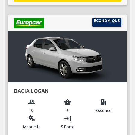
ÉCONOMIQUE
DACIA LOGAN
group
business_center
local_gas_station
5
2
Essence
miscellaneous_services
login
Manuelle
5 Porte