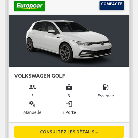
COMPACTE
VOLKSWAGEN GOLF
group
business_center
local_gas_station
5
3
Essence
miscellaneous_services
login
Manuelle
5 Porte
CONSULTEZ LES DÉTAILS...