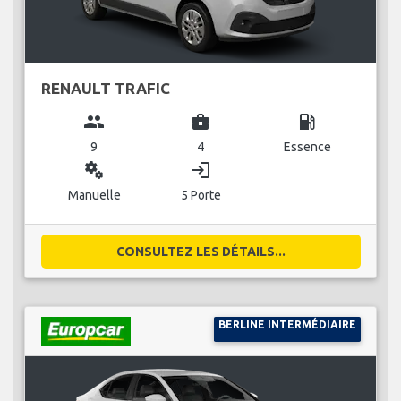
RENAULT TRAFIC
group
business_center
local_gas_station
9
4
Essence
miscellaneous_services
login
Manuelle
5 Porte
CONSULTEZ LES DÉTAILS...
BERLINE INTERMÉDIAIRE