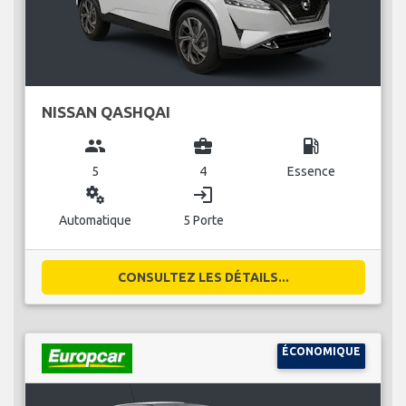
NISSAN QASHQAI
group
business_center
local_gas_station
5
4
Essence
miscellaneous_services
login
Automatique
5 Porte
CONSULTEZ LES DÉTAILS...
ÉCONOMIQUE