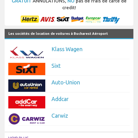
GRATUIT
ANNULATIONS,
NO
pas de frais de carte de
credit!
Les sociétés de location de voitures à Bucharest Aéroport
Klass Wagen
Sixt
Auto-Union
Addcar
Carwiz