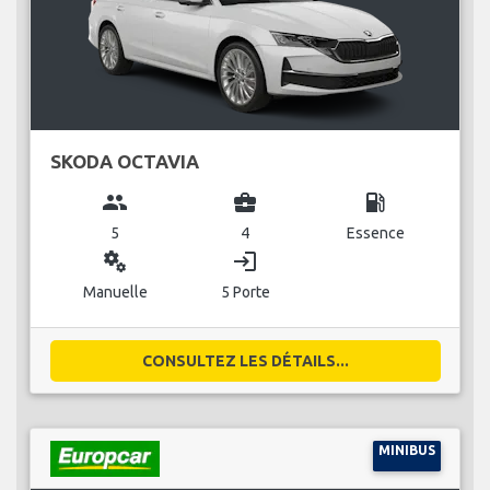
SKODA OCTAVIA
group
business_center
local_gas_station
5
4
Essence
miscellaneous_services
login
Manuelle
5 Porte
CONSULTEZ LES DÉTAILS...
MINIBUS