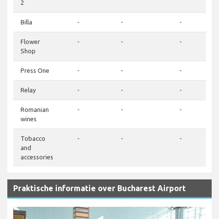
2
Billa
-
-
-
Flower
-
-
-
Shop
Press One
-
-
-
Relay
-
-
-
Romanian
-
-
-
wines
Tobacco
-
-
-
and
accessories
Praktische informatie over Bucharest Airport