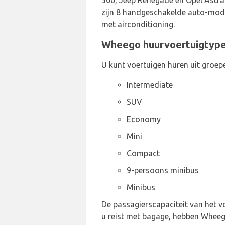
500, Jeep Renegade en Opel Astra 
zijn 8 handgeschakelde auto-mode
met airconditioning.
Wheego huurvoertuigtype
U kunt voertuigen huren uit groep
Intermediate
SUV
Economy
Mini
Compact
9-persoons minibus
Minibus
De passagierscapaciteit van het vo
u reist met bagage, hebben Wheeg