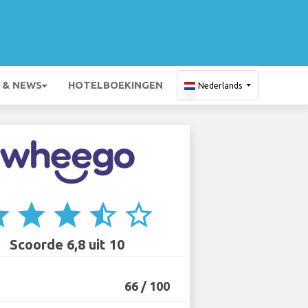
 & NEWS
HOTELBOEKINGEN
Nederlands
ar
star
star
star_half
star_border
Scoorde 6,8 uit 10
66 / 100