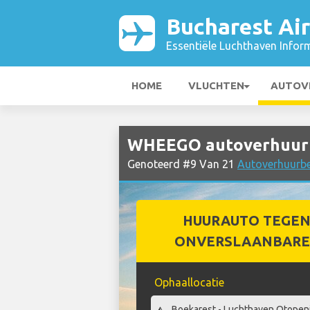
Bucharest Ai
Essentiële Luchthaven Infor
HOME
VLUCHTEN
AUTOV
WHEEGO autoverhuur b
Genoteerd #9 Van 21
Autoverhuurbed
HUURAUTO TEGEN
ONVERSLAANBARE 
Ophaallocatie