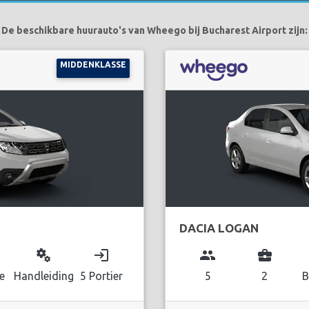
De beschikbare huurauto's van Wheego bij Bucharest Airport zijn:
MIDDENKLASSE
DACIA LOGAN
miscellaneous_services
login
group
business_center
e
Handleiding
5 Portier
5
2
B