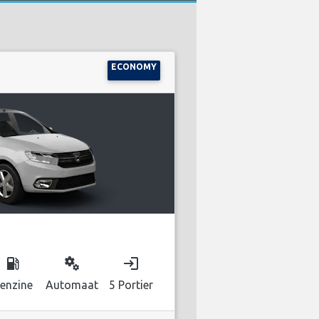
ECONOMY
local_gas_station
miscellaneous_services
login
enzine
Automaat
5 Portier