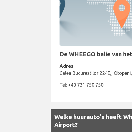
De WHEEGO balie van het a
Adres
Calea Bucurestilor 224E,, Otopeni
Tel: +40 731 750 750
Welke huurauto's heeft Wh
Airport?