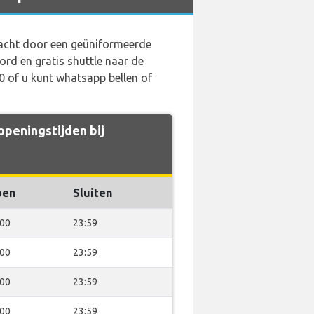
wacht door een geüniformeerde
d en gratis shuttle naar de
0 of u kunt whatsapp bellen of
peningstijden bij
pen
Sluiten
:00
23:59
:00
23:59
:00
23:59
:00
23:59