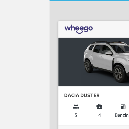
DACIA DUSTER
group
business_center
local_gas_station
5
4
Benzin