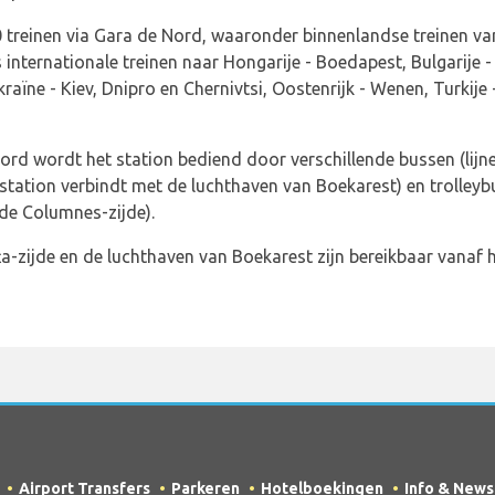
 treinen via Gara de Nord, waaronder binnenlandse treinen va
s internationale treinen naar Hongarije - Boedapest, Bulgarije 
raïne - Kiev, Dnipro en Chernivtsi, Oostenrijk - Wenen, Turkije
rd wordt het station bediend door verschillende bussen (lijne
instation verbindt met de luchthaven van Boekarest) en trolleybu
 de Columnes-zijde).
ța-zijde en de luchthaven van Boekarest zijn bereikbaar vanaf 
Airport Transfers
Parkeren
Hotelboekingen
Info & News