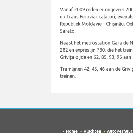
Vanaf 2009 reden er ongeveer 200
en Trans Feroviar calatori, evenal
Republiek Moldavië - Chișinău, Oek
Sarato.
Naast het metrostation Gara de No
282 en expreslijn 780, die het tre
Grivița-zijde en 62, 85, 93, 96 aan
Tramlijnen 42, 45, 46 aan de Grivi
treinen.
Home
Vluchten
Autoverhuur