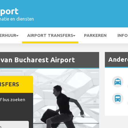
rport
matie en diensten
ERHUUR
AIRPORT TRANSFERS
PARKEREN
INFO
Andere
 van Bucharest Airport
local_taxi
NSFERS
directions_bus
of bus zoeken