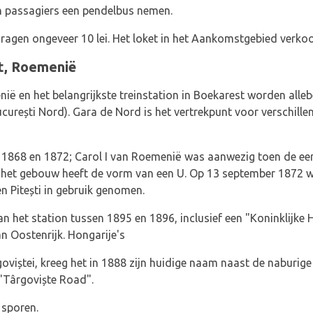
n passagiers een pendelbus nemen.
dragen ongeveer 10 lei. Het loket in het Aankomstgebied verkoo
t, Roemenië
enië en het belangrijkste treinstation in Boekarest worden all
urești Nord). Gara de Nord is het vertrekpunt voor verschille
1868 en 1872; Carol I van Roemenië was aanwezig toen de eer
 het gebouw heeft de vorm van een U. Op 13 september 1872 w
n Pitești in gebruik genomen.
n het station tussen 1895 en 1896, inclusief een "Koninklijke 
n Oostenrijk. Hongarije's
oviștei, kreeg het in 1888 zijn huidige naam naast de naburige
 "Târgoviște Road".
 sporen.