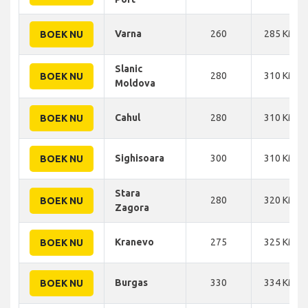
Varna
260
285 KM
BOEK NU
Slanic
280
310 KM
BOEK NU
Moldova
Cahul
280
310 KM
BOEK NU
Sighisoara
300
310 KM
BOEK NU
Stara
280
320 KM
BOEK NU
Zagora
Kranevo
275
325 KM
BOEK NU
Burgas
330
334 KM
BOEK NU