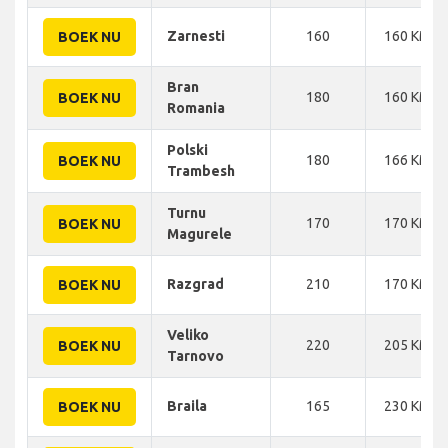
Zarnesti
160
160 KM
BOEK NU
Bran
180
160 KM
BOEK NU
Romania
Polski
180
166 KM
BOEK NU
Trambesh
Turnu
170
170 KM
BOEK NU
Magurele
Razgrad
210
170 KM
BOEK NU
Veliko
220
205 KM
BOEK NU
Tarnovo
Braila
165
230 KM
BOEK NU