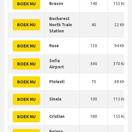
Brasov
140
155 KM
BOEK NU
Bucharest
BOEK NU
North Train
40
22 KM
Station
Ruse
120
94 KM
BOEK NU
Sofia
360
370 KM
BOEK NU
Airport
PIoiesti
70
69 KM
BOEK NU
Sinaia
100
115 KM
BOEK NU
Cristian
180
155 KM
BOEK NU
Poiana