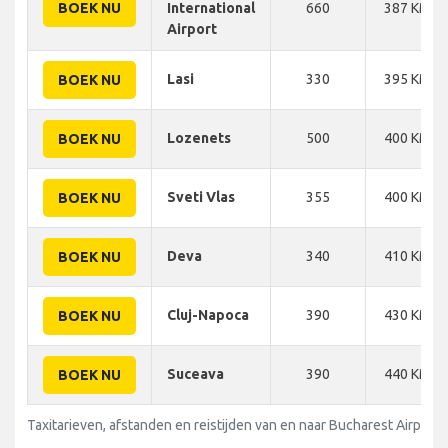
BOEK NU
International
660
387 KM
Airport
Lasi
330
395 KM
BOEK NU
Lozenets
500
400 KM
BOEK NU
Sveti Vlas
355
400 KM
BOEK NU
Deva
340
410 KM
BOEK NU
Cluj-Napoca
390
430 KM
BOEK NU
Suceava
390
440 KM
BOEK NU
Taxitarieven, afstanden en reistijden van en naar Bucharest Airport 