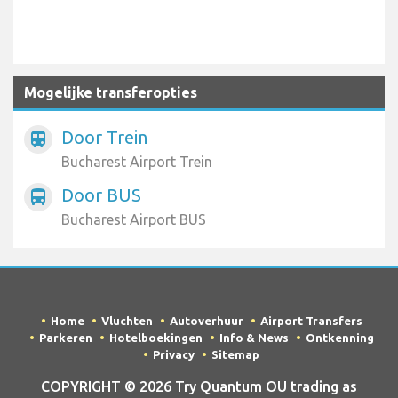
Mogelijke transferopties
Door Trein
train
Bucharest Airport Trein
Door BUS
directions_bus
Bucharest Airport BUS
Home
Vluchten
Autoverhuur
Airport Transfers
Parkeren
Hotelboekingen
Info & News
Ontkenning
Privacy
Sitemap
COPYRIGHT © 2026 Try Quantum OU trading as