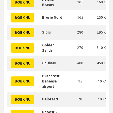
165
160 KM
BOEK NU
Brasov
Eforie Nord
165
250 KM
BOEK NU
Sibiu
280
295 KM
BOEK NU
Golden
270
310 KM
BOEK NU
Sands
Chisinau
400
450 KM
BOEK NU
Bucharest
BOEK NU
Baneasa
15
10 KM
airport
Balotesti
20
10 KM
BOEK NU
Popesti-