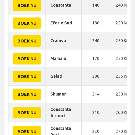
Constanta
140
240 KM
BOEK NU
Eforie Sud
180
250 KM
BOEK NU
Craiova
240
250 KM
BOEK NU
Mamaia
170
250 KM
BOEK NU
Galati
200
255 KM
BOEK NU
Shumen
214
258 KM
BOEK NU
Constanta
210
260 KM
BOEK NU
Airport
Constanta
220
270 KM
BOEK NU
Port