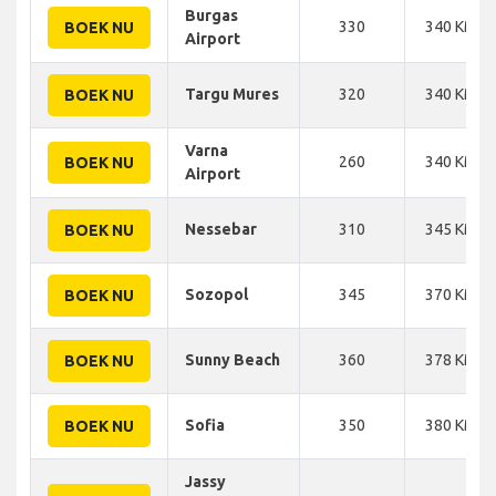
Burgas
330
340 KM
BOEK NU
Airport
Targu Mures
320
340 KM
BOEK NU
Varna
260
340 KM
BOEK NU
Airport
Nessebar
310
345 KM
BOEK NU
Sozopol
345
370 KM
BOEK NU
Sunny Beach
360
378 KM
BOEK NU
Sofia
350
380 KM
BOEK NU
Jassy