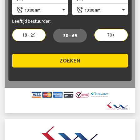
Leeftijd bestuurder:
18 - 29
70+
30 - 69
ZOEKEN