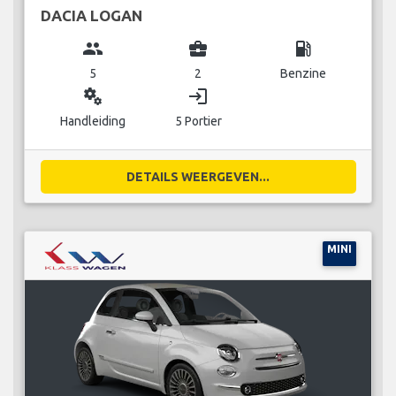
DACIA LOGAN
group
business_center
local_gas_station
5
2
Benzine
miscellaneous_services
login
Handleiding
5 Portier
DETAILS WEERGEVEN...
MINI