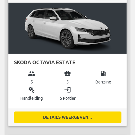
SKODA OCTAVIA ESTATE
group
business_center
local_gas_station
5
5
Benzine
miscellaneous_services
login
Handleiding
5 Portier
DETAILS WEERGEVEN...