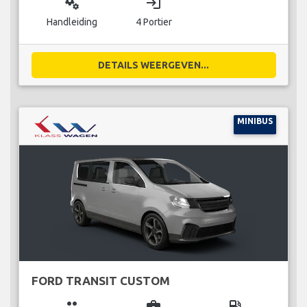
miscellaneous_services
login
Handleiding
4 Portier
DETAILS WEERGEVEN...
MINIBUS
FORD TRANSIT CUSTOM
group
business_center
local_gas_station