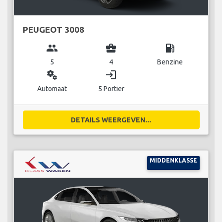
PEUGEOT 3008
group
business_center
local_gas_station
5
4
Benzine
miscellaneous_services
login
Automaat
5 Portier
DETAILS WEERGEVEN...
MIDDENKLASSE