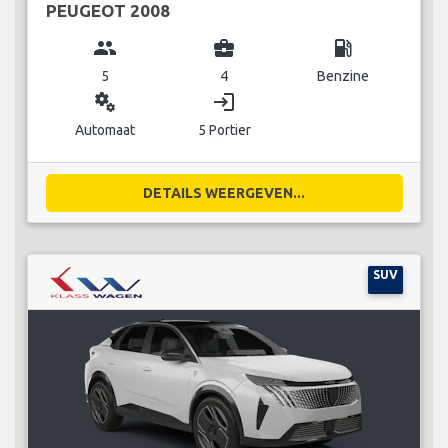
PEUGEOT 2008
group
business_center
local_gas_station
5
4
Benzine
miscellaneous_services
login
Automaat
5 Portier
DETAILS WEERGEVEN...
SUV