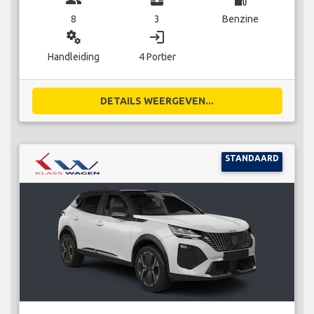
8
3
Benzine
miscellaneous_services
login
Handleiding
4 Portier
DETAILS WEERGEVEN...
STANDAARD