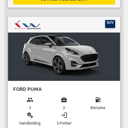
SUV
FORD PUMA
group
business_center
local_gas_station
5
3
Benzine
miscellaneous_services
login
Handleiding
5 Portier