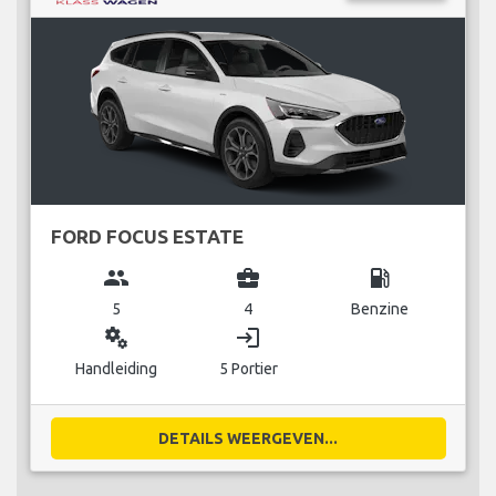
FORD FOCUS ESTATE
group
business_center
local_gas_station
5
4
Benzine
miscellaneous_services
login
Handleiding
5 Portier
DETAILS WEERGEVEN...