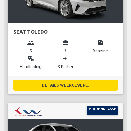
SEAT TOLEDO
group
business_center
local_gas_station
5
3
Benzine
miscellaneous_services
login
Handleiding
3 Portier
DETAILS WEERGEVEN...
MIDDENKLASSE