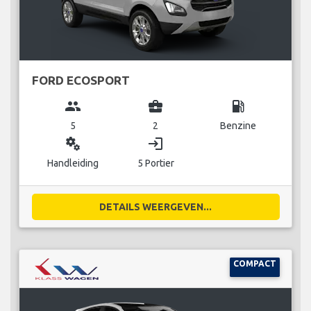
FORD ECOSPORT
group
business_center
local_gas_station
5
2
Benzine
miscellaneous_services
login
Handleiding
5 Portier
DETAILS WEERGEVEN...
COMPACT