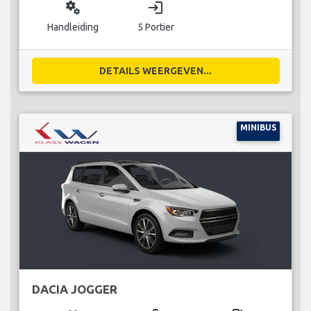
miscellaneous_services
login
Handleiding
5 Portier
DETAILS WEERGEVEN...
MINIBUS
DACIA JOGGER