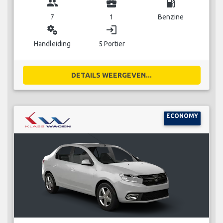
group
business_center
local_gas_station
7
1
Benzine
miscellaneous_services
login
Handleiding
5 Portier
DETAILS WEERGEVEN...
ECONOMY