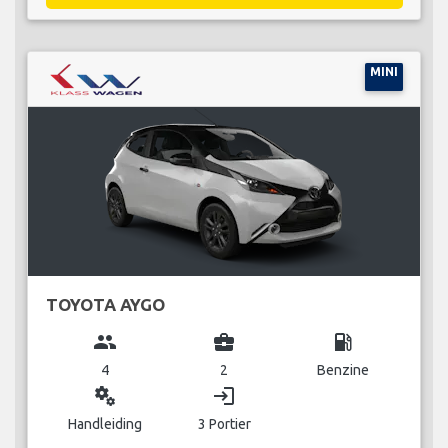
MINI
TOYOTA AYGO
group
business_center
local_gas_station
4
2
Benzine
miscellaneous_services
login
Handleiding
3 Portier