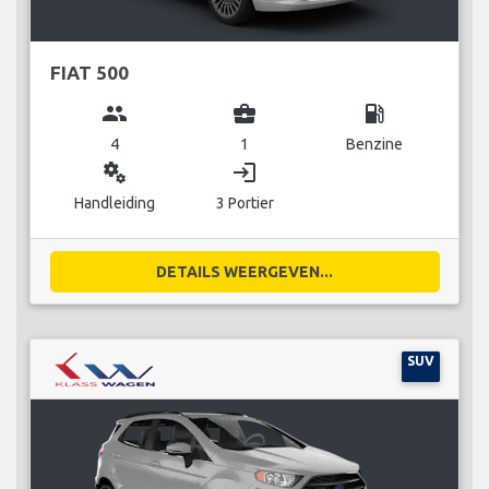
FIAT 500
group
business_center
local_gas_station
4
1
Benzine
miscellaneous_services
login
Handleiding
3 Portier
DETAILS WEERGEVEN...
SUV