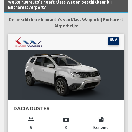
Welke huurauto's heeft Klass Wagen beschikbaar bij
Bucharest Airport?
De beschikbare huurauto's van Klass Wagen bij Bucharest
Airport zijn:
SUV
DACIA DUSTER
group
business_center
local_gas_station
5
3
Benzine