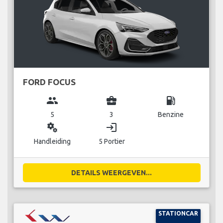
FORD FOCUS
group
business_center
local_gas_station
5
3
Benzine
miscellaneous_services
login
Handleiding
5 Portier
DETAILS WEERGEVEN...
STATIONCAR