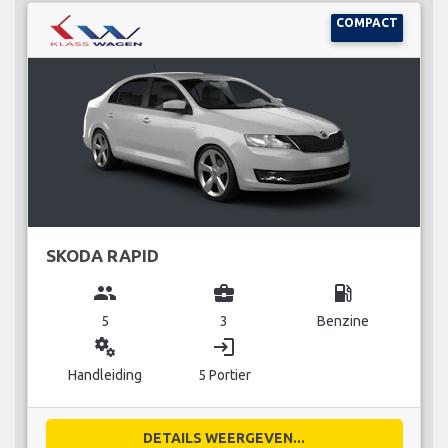
COMPACT
SKODA RAPID
group
business_center
local_gas_station
5
3
Benzine
miscellaneous_services
login
Handleiding
5 Portier
DETAILS WEERGEVEN...