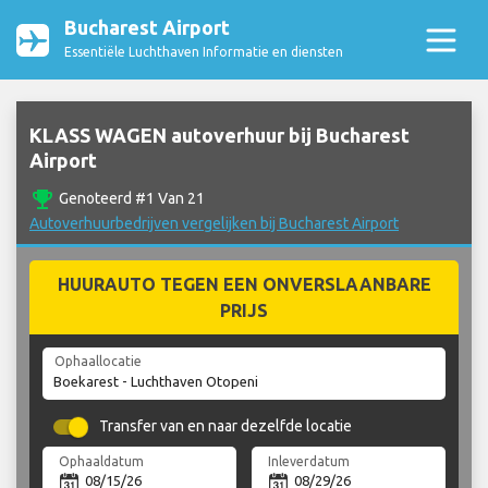
Bucharest Airport
Essentiële Luchthaven Informatie en diensten
KLASS WAGEN autoverhuur bij Bucharest
Airport
emoji_events
Genoteerd #1 Van 21
Autoverhuurbedrijven vergelijken bij Bucharest Airport
HUURAUTO TEGEN EEN ONVERSLAANBARE
PRIJS
Ophaallocatie
Transfer van en naar dezelfde locatie
Ophaaldatum
Inleverdatum