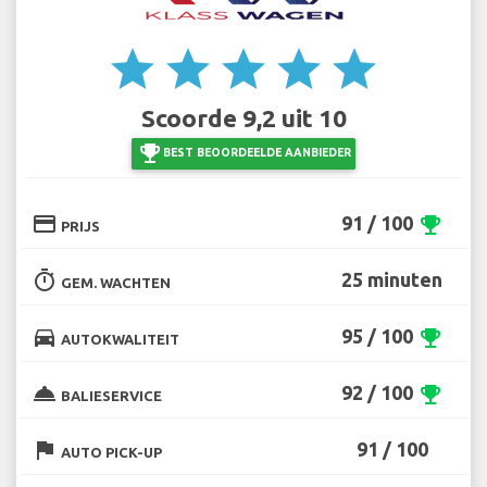
star
star
star
star
star
Scoorde 9,2 uit 10
emoji_events
BEST BEOORDEELDE AANBIEDER
credit_card
91 / 100
emoji_events
PRIJS
timer
25 minuten
GEM. WACHTEN
directions_car
95 / 100
emoji_events
AUTOKWALITEIT
room_service
92 / 100
emoji_events
BALIESERVICE
flag
91 / 100
AUTO PICK-UP