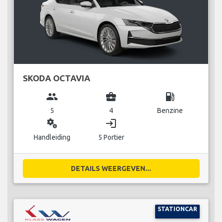
SKODA OCTAVIA
group
business_center
local_gas_station
5
4
Benzine
miscellaneous_services
login
Handleiding
5 Portier
DETAILS WEERGEVEN...
STATIONCAR