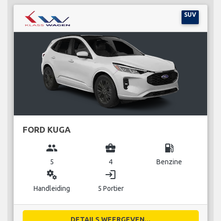
SUV
FORD KUGA
group
business_center
local_gas_station
5
4
Benzine
miscellaneous_services
login
Handleiding
5 Portier
DETAILS WEERGEVEN...