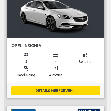
OPEL INSIGNIA
group
business_center
local_gas_station
5
4
Benzine
miscellaneous_services
login
Handleiding
4 Portier
DETAILS WEERGEVEN...
STATIONCAR