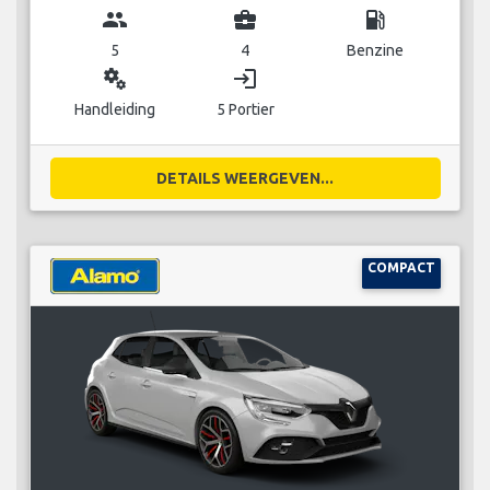
group
business_center
local_gas_station
5
4
Benzine
miscellaneous_services
login
Handleiding
5 Portier
DETAILS WEERGEVEN...
COMPACT