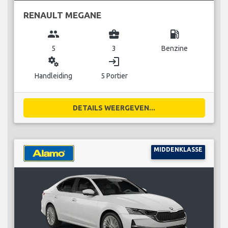
RENAULT MEGANE
group
business_center
local_gas_station
5
3
Benzine
miscellaneous_services
login
Handleiding
5 Portier
DETAILS WEERGEVEN...
MIDDENKLASSE