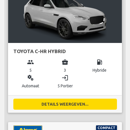
TOYOTA C-HR HYBRID
group
business_center
local_gas_station
5
3
Hybride
miscellaneous_services
login
Automaat
5 Portier
DETAILS WEERGEVEN...
COMPACT