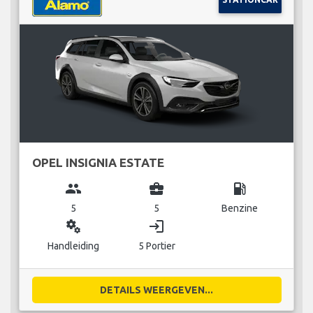
OPEL INSIGNIA ESTATE
group
business_center
local_gas_station
5
5
Benzine
miscellaneous_services
login
Handleiding
5 Portier
DETAILS WEERGEVEN...