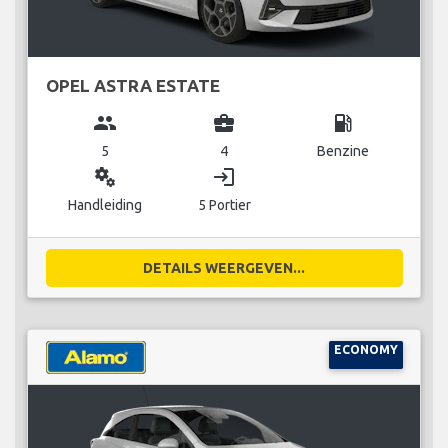
OPEL ASTRA ESTATE
group
business_center
local_gas_station
5
4
Benzine
miscellaneous_services
login
Handleiding
5 Portier
DETAILS WEERGEVEN...
ECONOMY