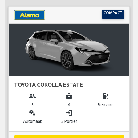
COMPACT
TOYOTA COROLLA ESTATE
group
business_center
local_gas_station
5
4
Benzine
miscellaneous_services
login
Automaat
5 Portier