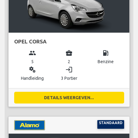
OPEL CORSA
group
business_center
local_gas_station
5
2
Benzine
miscellaneous_services
login
Handleiding
3 Portier
DETAILS WEERGEVEN...
STANDAARD