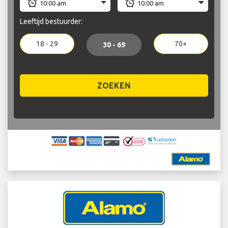
Leeftijd bestuurder:
18 - 29
70+
30 - 69
ZOEKEN