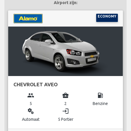
Airport zijn:
ECONOMY
CHEVROLET AVEO
group
business_center
local_gas_station
5
2
Benzine
miscellaneous_services
login
Automaat
5 Portier