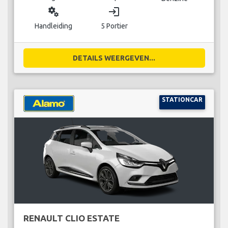
miscellaneous_services
login
Handleiding
5 Portier
DETAILS WEERGEVEN...
STATIONCAR
RENAULT CLIO ESTATE