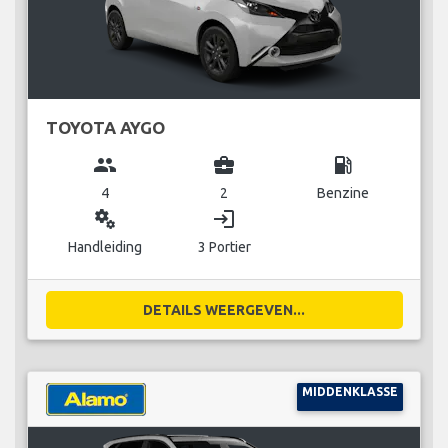
TOYOTA AYGO
group
business_center
local_gas_station
4
2
Benzine
miscellaneous_services
login
Handleiding
3 Portier
DETAILS WEERGEVEN...
MIDDENKLASSE