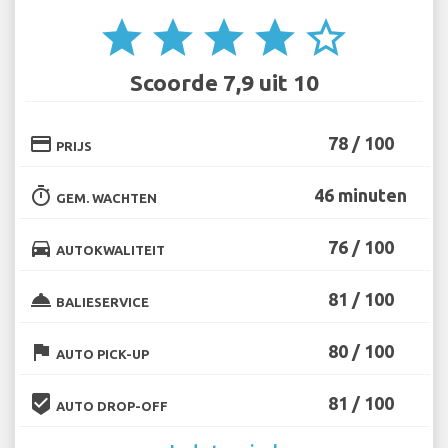
star
star
star
star
star_border
Scoorde 7,9 uit 10
credit_card
78 / 100
PRIJS
timer
46 minuten
GEM. WACHTEN
directions_car
76 / 100
AUTOKWALITEIT
room_service
81 / 100
BALIESERVICE
flag
80 / 100
AUTO PICK-UP
beenhere
81 / 100
AUTO DROP-OFF