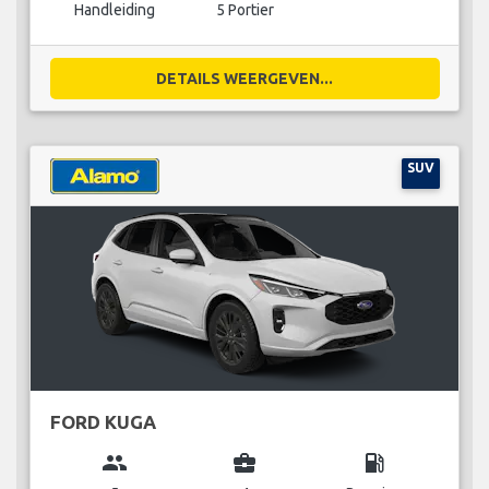
Handleiding
5 Portier
DETAILS WEERGEVEN...
SUV
FORD KUGA
group
business_center
local_gas_station