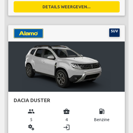
DETAILS WEERGEVEN...
SUV
DACIA DUSTER
group
business_center
local_gas_station
5
4
Benzine
miscellaneous_services
login