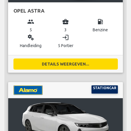
OPEL ASTRA
group
business_center
local_gas_station
5
3
Benzine
miscellaneous_services
login
Handleiding
5 Portier
DETAILS WEERGEVEN...
STATIONCAR