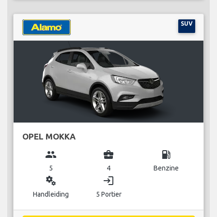
SUV
OPEL MOKKA
group
business_center
local_gas_station
5
4
Benzine
miscellaneous_services
login
Handleiding
5 Portier