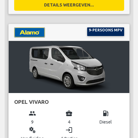
DETAILS WEERGEVEN...
9-PERSOONS MPV
OPEL VIVARO
group
business_center
local_gas_station
9
4
Diesel
miscellaneous_services
login