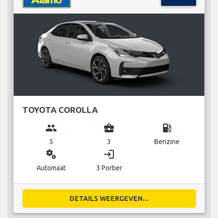
TOYOTA COROLLA
group
business_center
local_gas_station
5
3
Benzine
miscellaneous_services
login
Automaat
3 Portier
DETAILS WEERGEVEN...