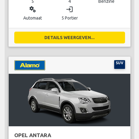
5
4
Benzine
miscellaneous_services
login
Automaat
5 Portier
DETAILS WEERGEVEN...
SUV
OPEL ANTARA