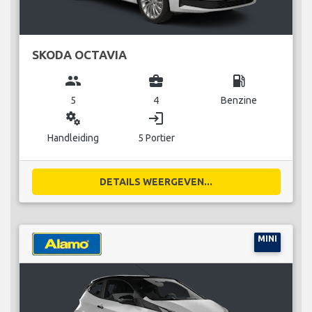
SKODA OCTAVIA
group
business_center
local_gas_station
5
4
Benzine
miscellaneous_services
login
Handleiding
5 Portier
DETAILS WEERGEVEN...
MINI