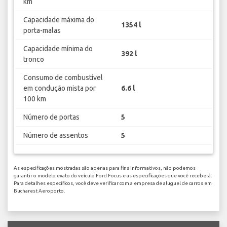
km
Capacidade máxima do
1354 l
porta-malas
Capacidade mínima do
392 l
tronco
Consumo de combustível
em condução mista por
6.6 l
100 km
Número de portas
5
Número de assentos
5
As especificações mostradas são apenas para fins informativos, não podemos
garantir o modelo exato do veículo Ford Focus e as especificações que você receberá.
Para detalhes específicos, você deve verificar com a empresa de aluguel de carros em
Bucharest Aeroporto.