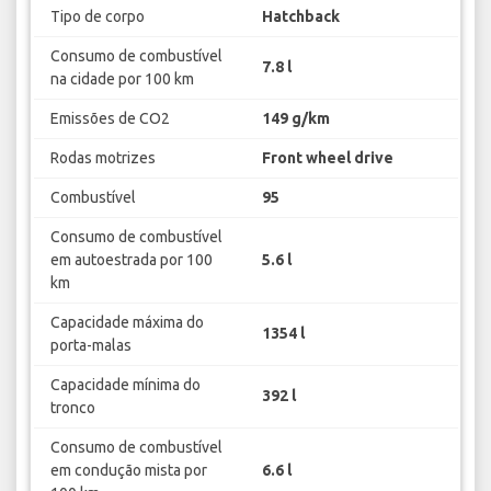
Tipo de corpo
Hatchback
Consumo de combustível
7.8 l
na cidade por 100 km
Emissões de CO2
149 g/km
Rodas motrizes
Front wheel drive
Combustível
95
Consumo de combustível
em autoestrada por 100
5.6 l
km
Capacidade máxima do
1354 l
porta-malas
Capacidade mínima do
392 l
tronco
Consumo de combustível
em condução mista por
6.6 l