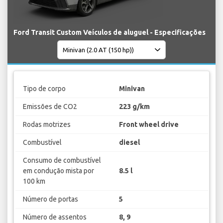
Ford Transit Custom Veículos de aluguel - Especificações
Tipo de corpo
Minivan
Emissões de CO2
223 g/km
Rodas motrizes
Front wheel drive
Combustível
diesel
Consumo de combustível
em condução mista por
8.5 l
100 km
Número de portas
5
Número de assentos
8, 9