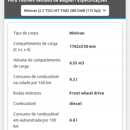
Ford Tourneo Veículos de aluguel - Especificações
Tipo de corpo
Minivan
Compartimento de carga
1762x538 mm
(C x L x A)
Volume do compartimento
6.55 m3
de carga
Consumo de combustível
9.3 l
na cidade por 100 km
Rodas motrizes
Front wheel drive
Combustível
diesel
Consumo de combustível
em autoestrada por 100
6.6 l
km