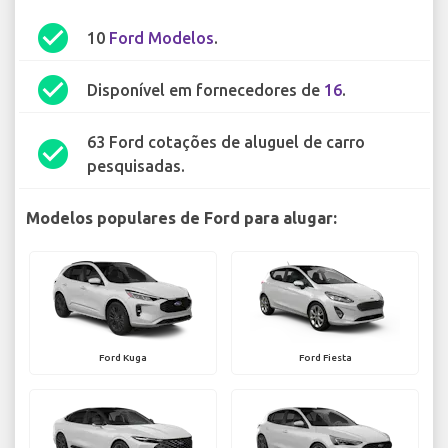
check_circle
10
Ford Modelos
.
check_circle
Disponível em fornecedores de
16
.
63 Ford cotações de aluguel de carro
check_circle
pesquisadas.
Modelos populares de Ford para alugar:
Ford Kuga
Ford Fiesta