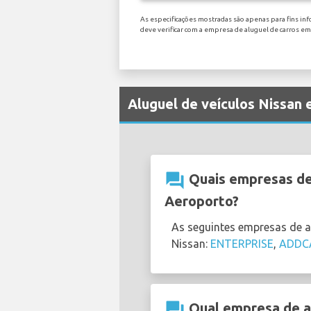
As especificações mostradas são apenas para fins inf
deve verificar com a empresa de aluguel de carros e
Aluguel de veículos Nissan
question_answer
Quais empresas de 
Aeroporto?
As seguintes empresas de 
Nissan:
ENTERPRISE
,
ADDC
question_answer
Qual empresa de al