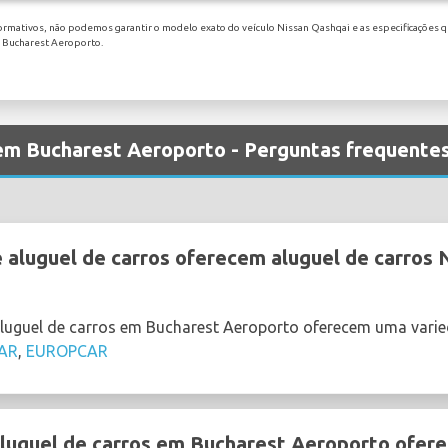
ormativos, não podemos garantir o modelo exato do veículo Nissan Qashqai e as especificações qu
m Bucharest Aeroporto.
 em Bucharest Aeroporto - Perguntas frequente
aluguel de carros oferecem aluguel de carros 
aluguel de carros em Bucharest Aeroporto oferecem uma vari
AR
,
EUROPCAR
uguel de carros em Bucharest Aeroporto oferec