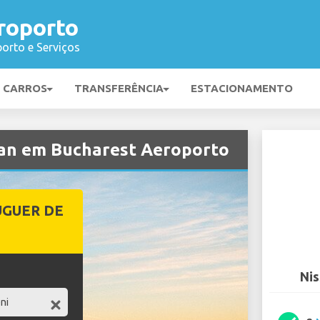
roporto
orto e Serviços
E CARROS
TRANSFERÊNCIA
ESTACIONAMENTO
san em Bucharest Aeroporto
UGUER DE
Nis