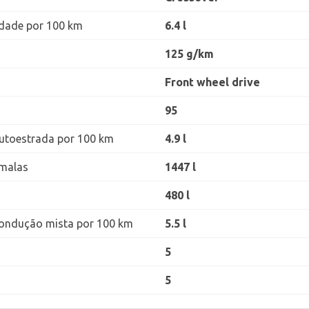
dade por 100 km
6.4 l
125 g/km
Front wheel drive
95
utoestrada por 100 km
4.9 l
malas
1447 l
480 l
ondução mista por 100 km
5.5 l
5
5