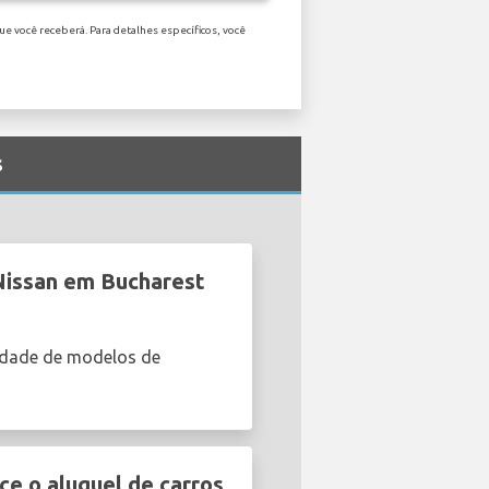
e você receberá. Para detalhes específicos, você
s
Nissan em Bucharest
edade de modelos de
e o aluguel de carros