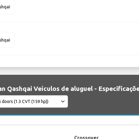
shqai
shqai
an Qashqai Veículos de aluguel - Especificaçõ
Crossover