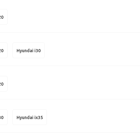
20
20
Hyundai i30
20
30
Hyundai ix35