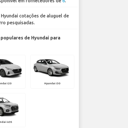
sponível em fornecedores de
6
.
 Hyundai cotações de aluguel de
rro pesquisadas.
populares de Hyundai para
ndai i20
Hyundai i30
ndai ix35