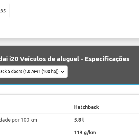
x35
ai i20 Veículos de aluguel - Especificações
Hatchback
dade por 100 km
5.8 l
113 g/km