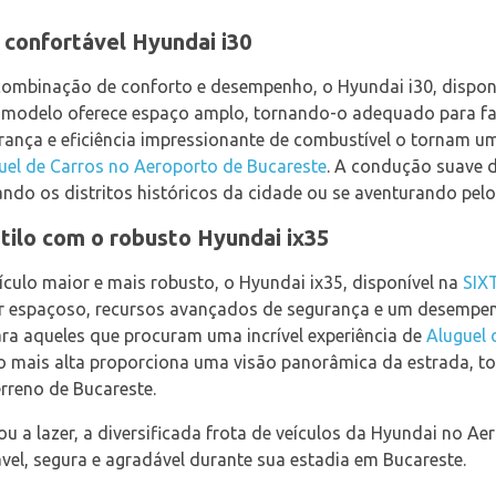
 confortável Hyundai i30
ombinação de conforto e desempenho, o Hyundai i30, disponí
te modelo oferece espaço amplo, tornando-o adequado para fa
rança e eficiência impressionante de combustível o tornam u
uel de Carros no Aeroporto de Bucareste
. A condução suave d
orando os distritos históricos da cidade ou se aventurando pe
tilo com o robusto Hyundai ix35
ículo maior e mais robusto, o Hyundai ix35, disponível na
SIX
ior espaçoso, recursos avançados de segurança e um desempen
ra aqueles que procuram uma incrível experiência de
Aluguel 
to mais alta proporciona uma visão panorâmica da estrada, t
erreno de Bucareste.
ou a lazer, a diversificada frota de veículos da Hyundai no 
vel, segura e agradável durante sua estadia em Bucareste.