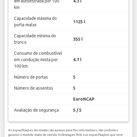
em autoestrada por 100
4.3 l
km
Capacidade máxima do
1125 l
porta-malas
Capacidade mínima do
355 l
tronco
Consumo de combustível
em condução mista por
4.7 l
100 km
Número de portas
5
Número de assentos
5
EuroNCAP
Avaliação de segurança
5 / 5
As especificações mostradas são apenas para fins informativos, não podemos
garantir o modelo exato do veículo Volkswagen Polo e as especificações que você