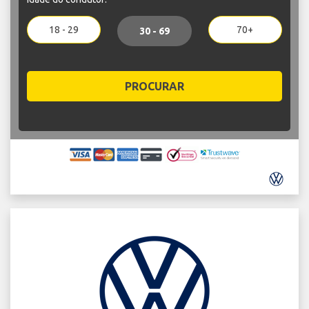
18 - 29
70+
30 - 69
PROCURAR