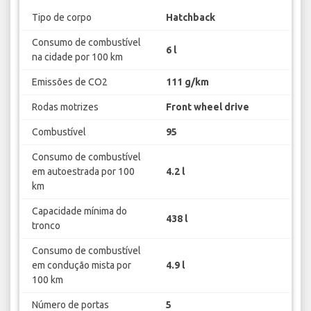
Tipo de corpo
Hatchback
Consumo de combustível
6 l
na cidade por 100 km
Emissões de CO2
111 g/km
Rodas motrizes
Front wheel drive
Combustível
95
Consumo de combustível
em autoestrada por 100
4.2 l
km
Capacidade mínima do
438 l
tronco
Consumo de combustível
em condução mista por
4.9 l
100 km
Número de portas
5