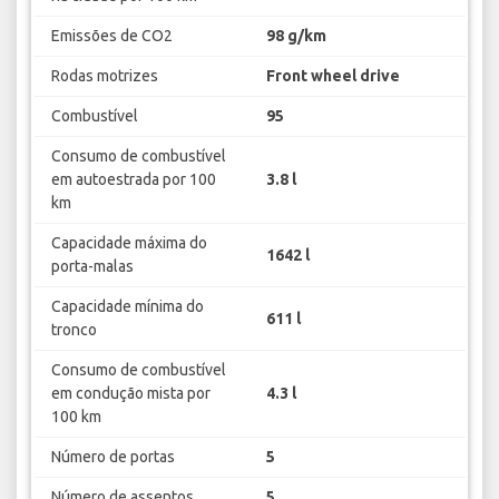
Emissões de CO2
98 g/km
Rodas motrizes
Front wheel drive
Combustível
95
Consumo de combustível
em autoestrada por 100
3.8 l
km
Capacidade máxima do
1642 l
porta-malas
Capacidade mínima do
611 l
tronco
Consumo de combustível
em condução mista por
4.3 l
100 km
Número de portas
5
Número de assentos
5