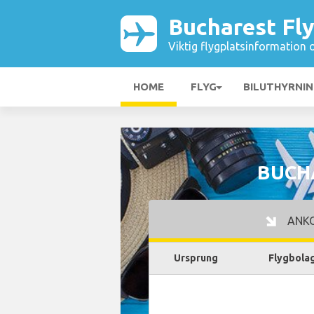
Bucharest Fly
Viktig flygplatsinformation 
HOME
FLYG
BILUTHYRNI
BUCH
ANK
Ursprung
Flygbola