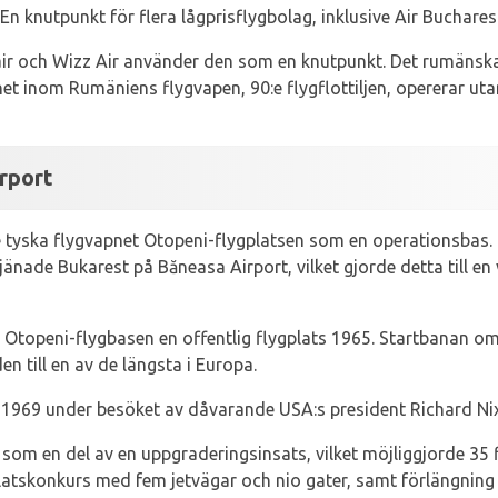
En knutpunkt för flera lågprisflygbolag, inklusive Air Bucharest
ir och Wizz Air använder den som en knutpunkt. Det rumänska
nhet inom Rumäniens flygvapen, 90:e flygflottiljen, opererar uta
rport
tyska flygvapnet Otopeni-flygplatsen som en operationsbas. F
änade Bukarest på Băneasa Airport, vilket gjorde detta till en
v Otopeni-flygbasen en offentlig flygplats 1965. Startbanan 
den till en av de längsta i Europa.
 1969 under besöket av dåvarande USA:s president Richard Ni
om en del av en uppgraderingsinsats, vilket möjliggjorde 35 
latskonkurs med fem jetvägar och nio gater, samt förlängning