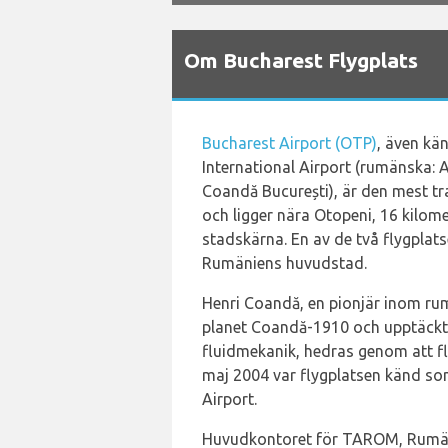
Om Bucharest Flygplats
Bucharest Airport (OTP)
, även kä
International Airport (rumänska: A
Coandă București), är den mest tr
och ligger nära Otopeni, 16 kilom
stadskärna. En av de två flygplat
Rumäniens huvudstad.
Henri Coandă, en pionjär inom r
planet Coandă-1910 och upptäckt
fluidmekanik, hedras genom att f
maj 2004 var flygplatsen känd so
Airport.
Huvudkontoret för TAROM, Rumänie