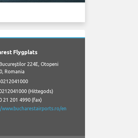
rest Flygplats
Bucureştilor 224E, Otopeni
0, Romania
0212041000
0212041000 (Hittegods)
0 21 201 4990 (fax)
//www.bucharestairports.ro/en