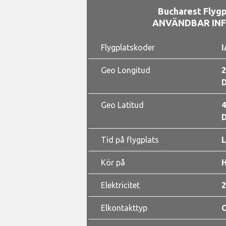
Bucharest Flygp
ANVÄNDBAR IN
Flygplatskoder
I
Geo Longitud
2
D
Geo Latitud
4
D
Tid på flygplats
L
Kör på
Elektricitet
2
Elkontakttyp
C