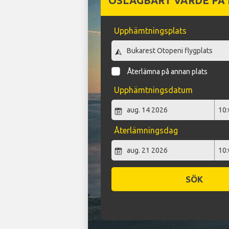
OSLAGBART VÄRDE PÅ
Upphämtningsplats
Återlämna på annan plats
Upphämtningsdatum
Återlämningsdag
SÖK