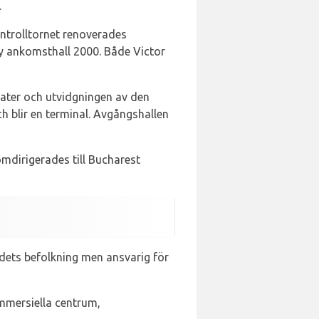
.
ontrolltornet renoverades
y ankomsthall 2000. Både Victor
 gater och utvidgningen av den
ch blir en terminal. Avgångshallen
omdirigerades till Bucharest
dets befolkning men ansvarig för
ommersiella centrum,