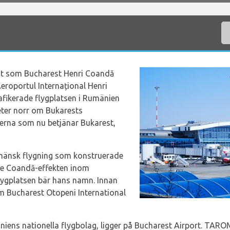
nt som Bucharest Henri Coandă
eroportul Internațional Henri
afikerade flygplatsen i Rumänien
eter norr om Bukarests
serna som nu betjänar Bukarest,
umänsk flygning som konstruerade
e Coandă-effekten inom
lygplatsen bär hans namn. Innan
m Bucharest Otopeni International
ns nationella flygbolag, ligger på Bucharest Airport. TARO