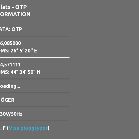
lats - OTP
FORMATION
ATA: OTP
6,085000
MS: 26° 5’ 20" E
4,571111
MS: 44° 34’ 50" N
oading...
HÖGER
30V/50Hz
, F (
Visa pluggtyper
)