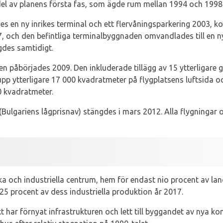
n del av planens första fas, som ägde rum mellan 1994 och 1998
es en ny inrikes terminal och ett flervåningsparkering 2003, k
 och den befintliga terminalbyggnaden omvandlades till en n
des samtidigt.
en påbörjades 2009. Den inkluderade tillägg av 15 ytterligare
upp ytterligare 17 000 kvadratmeter på flygplatsens luftsida o
0 kvadratmeter.
 (Bulgariens lågprisnav) stängdes i mars 2012. Alla flygningar 
 och industriella centrum, hem för endast nio procent av lan
25 procent av dess industriella produktion år 2017.
t har förnyat infrastrukturen och lett till byggandet av nya k