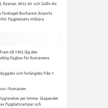
, Ryanair, Wizz Air och Gulliv Air.
 företaget Bucharest Airports
nför flygplatsens militära
ram till 1965 låg den
 viktig flygbas för Rumäniens
ombyggdes och förlängdes från 1
xon i Rumänien.
flygrörelser per timme. Skapandet
 av flygplatsrampar och