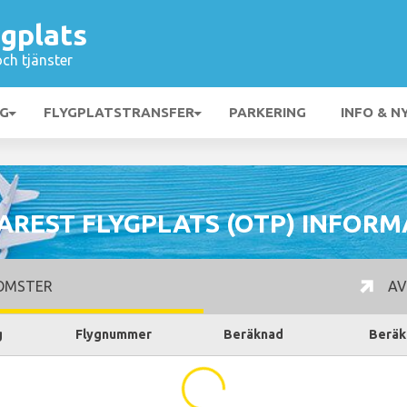
gplats
och tjänster
NG
FLYGPLATSTRANSFER
PARKERING
INFO & N
AREST FLYGPLATS (OTP) INFORM
OMSTER
AV
g
Flygnummer
Beräknad
Beräk
...