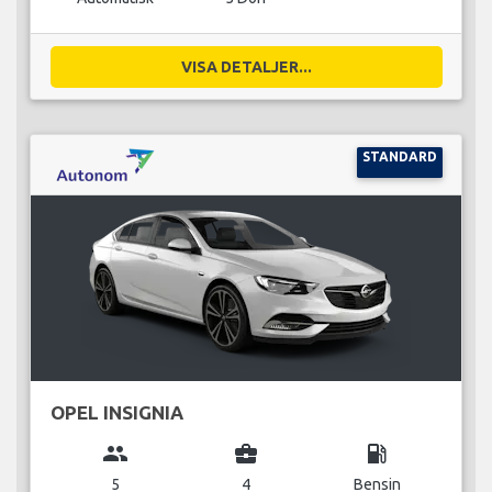
VISA DETALJER...
STANDARD
OPEL INSIGNIA
group
business_center
local_gas_station
5
4
Bensin