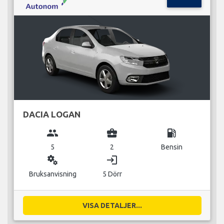
DACIA LOGAN
group
business_center
local_gas_station
5
2
Bensin
miscellaneous_services
login
Bruksanvisning
5 Dörr
VISA DETALJER...