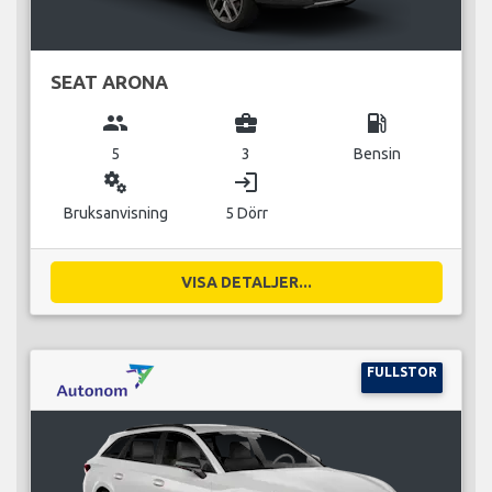
SEAT ARONA
group
business_center
local_gas_station
5
3
Bensin
miscellaneous_services
login
Bruksanvisning
5 Dörr
VISA DETALJER...
FULLSTOR