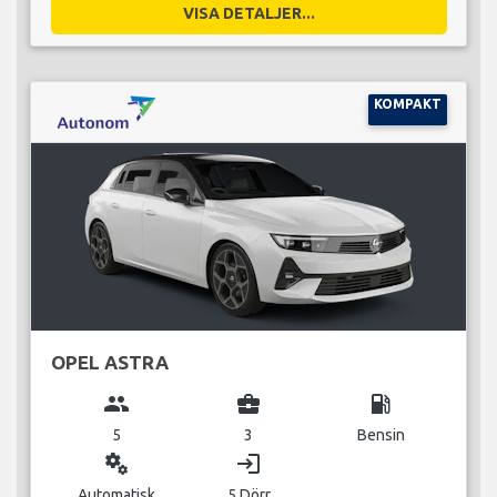
VISA DETALJER...
KOMPAKT
OPEL ASTRA
group
business_center
local_gas_station
5
3
Bensin
miscellaneous_services
login
Automatisk
5 Dörr