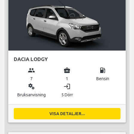
DACIA LODGY
group
business_center
local_gas_station
7
1
Bensin
miscellaneous_services
login
Bruksanvisning
5 Dörr
VISA DETALJER...