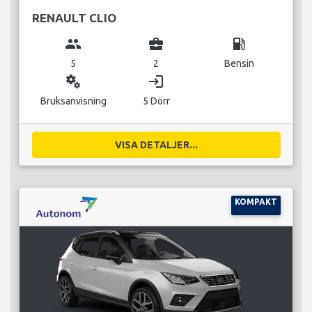
RENAULT CLIO
group
business_center
local_gas_station
5
2
Bensin
miscellaneous_services
login
Bruksanvisning
5 Dörr
VISA DETALJER...
KOMPAKT