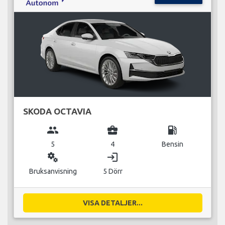
SKODA OCTAVIA
group
business_center
local_gas_station
5
4
Bensin
miscellaneous_services
login
Bruksanvisning
5 Dörr
VISA DETALJER...