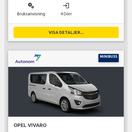
miscellaneous_services
login
Bruksanvisning
4 Dörr
VISA DETALJER...
MINIBUSS
OPEL VIVARO