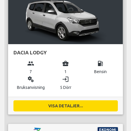
DACIA LODGY
group
business_center
local_gas_station
7
1
Bensin
miscellaneous_services
login
Bruksanvisning
5 Dörr
VISA DETALJER...
EKONOMI