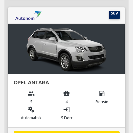
SUV
OPEL ANTARA
group
business_center
local_gas_station
5
4
Bensin
miscellaneous_services
login
Automatisk
5 Dörr