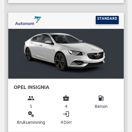
STANDARD
OPEL INSIGNIA
group
business_center
local_gas_station
5
4
Bensin
miscellaneous_services
login
Bruksanvisning
4 Dörr