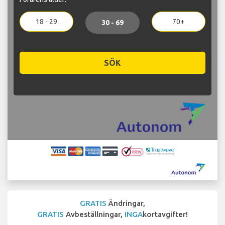
18 - 29
70+
30 - 69
SÖK
GRATIS
Ändringar,
GRATIS
Avbeställningar,
INGA
kortavgifter!