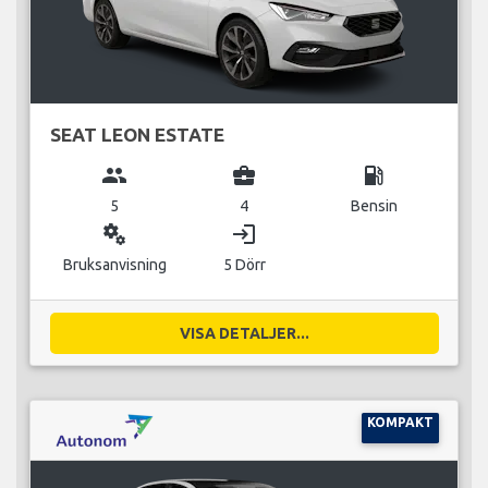
SEAT LEON ESTATE
group
business_center
local_gas_station
5
4
Bensin
miscellaneous_services
login
Bruksanvisning
5 Dörr
VISA DETALJER...
KOMPAKT