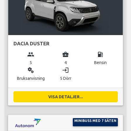
DACIA DUSTER
group
business_center
local_gas_station
5
4
Bensin
miscellaneous_services
login
Bruksanvisning
5 Dörr
VISA DETALJER...
MINIBUSS MED 7 SÄTEN