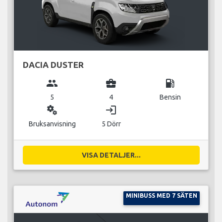
DACIA DUSTER
group
business_center
local_gas_station
5
4
Bensin
miscellaneous_services
login
Bruksanvisning
5 Dörr
VISA DETALJER...
MINIBUSS MED 7 SÄTEN