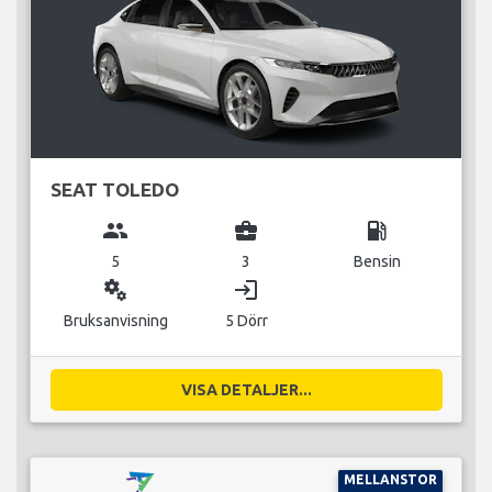
SEAT TOLEDO
group
business_center
local_gas_station
5
3
Bensin
miscellaneous_services
login
Bruksanvisning
5 Dörr
VISA DETALJER...
MELLANSTOR