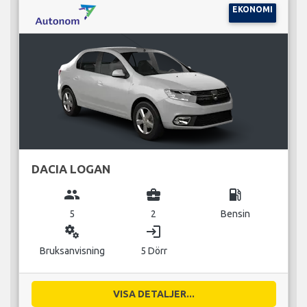
EKONOMI
DACIA LOGAN
group
business_center
local_gas_station
5
2
Bensin
miscellaneous_services
login
Bruksanvisning
5 Dörr
VISA DETALJER...