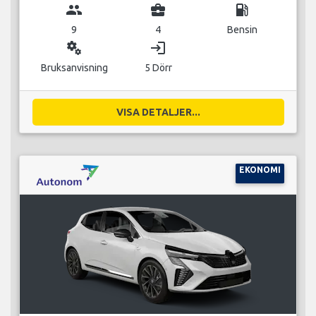
group
business_center
local_gas_station
9
4
Bensin
miscellaneous_services
login
Bruksanvisning
5 Dörr
VISA DETALJER...
EKONOMI