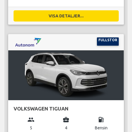
VISA DETALJER...
FULLSTOR
VOLKSWAGEN TIGUAN
group
business_center
local_gas_station
5
4
Bensin