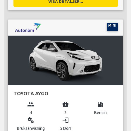
VISA DETALJER...
MINI
TOYOTA AYGO
group
business_center
local_gas_station
4
2
Bensin
miscellaneous_services
login
Bruksanvisning
5 Dörr