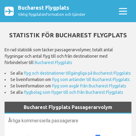
Bucharest Flygplats
Viktig flygplatsinformation och tjänster
STATISTIK FÖR BUCHAREST FLYGPLATS
En rad statistik som täcker passagerarvolymer, totalt antal
flygningar och antal flyg till och från destinationer med
förbindelser till
Bucharest Flygplats
Se alla
flyg och destinationer tillgängliga på Bucharest Flygplats
Se liveinformation om
flyg som anländer till Bucharest Flygplats
Se liveinformation om
flyg som avgår från Bucharest Flygplats
Se alla
flygbolag som flyger till och från Bucharest Flygplats
Bucharest Flygplats Passagerarvolym
Årliga kommersiella passagerare