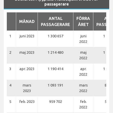
passagerare
ANTAL
FÖRRA
ANT
MÅNAD
PASSAGERARE
ÅRET
PASSAG
1
juni 2023
1 300 657
juni
1 225
2022
2
maj 2023
1 214 480
maj
1 122
2022
3
apr. 2023
1 190 414
apr.
1 086
2022
4
mars
1 093 191
mars
825 
2023
2022
5
feb. 2023
959 702
feb.
573 
2022