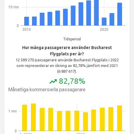
10 mn
0
2010
2020
Tidsperiod
Hur många passagerare använder Bucharest
Flygplats per år?
12 589 270 passagerare använde Bucharest Flygplats i 2022
som representerar en ökning av 82,78% jämfört med 2021
(6 887 617).
82,78%
trending_up
Månatliga kommersiella passagerare
1 mn
0