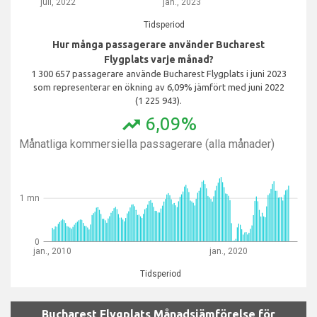
juli, 2022
jan., 2023
Tidsperiod
Hur många passagerare använder Bucharest
Flygplats varje månad?
1 300 657 passagerare använde Bucharest Flygplats i juni 2023
som representerar en ökning av 6,09% jämfört med juni 2022
(1 225 943).
6,09%
trending_up
Månatliga kommersiella passagerare (alla månader)
1 mn
0
jan., 2010
jan., 2020
Tidsperiod
Bucharest Flygplats Månadsjämförelse för