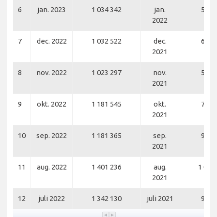
6
jan. 2023
1 034 342
jan.
592 
2022
7
dec. 2022
1 032 522
dec.
675 
2021
8
nov. 2022
1 023 297
nov.
589 
2021
9
okt. 2022
1 181 545
okt.
742 
2021
10
sep. 2022
1 181 365
sep.
943 
2021
11
aug. 2022
1 401 236
aug.
1 052
2021
12
juli 2022
1 342 130
juli 2021
949 