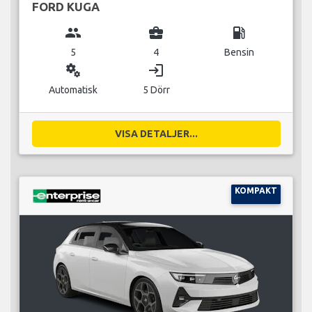
FORD KUGA
group
business_center
local_gas_station
5
4
Bensin
miscellaneous_services
login
Automatisk
5 Dörr
VISA DETALJER...
KOMPAKT