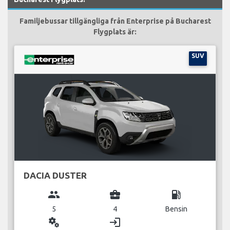
Familjebussar tillgängliga från Enterprise på Bucharest
Flygplats är:
SUV
DACIA DUSTER
group
business_center
local_gas_station
5
4
Bensin
miscellaneous_services
login