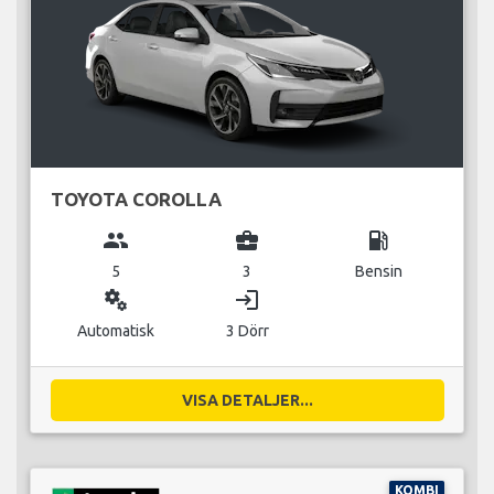
TOYOTA COROLLA
group
business_center
local_gas_station
5
3
Bensin
miscellaneous_services
login
Automatisk
3 Dörr
VISA DETALJER...
KOMBI