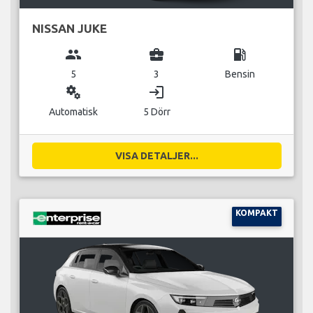
NISSAN JUKE
group
business_center
local_gas_station
5
3
Bensin
miscellaneous_services
login
Automatisk
5 Dörr
VISA DETALJER...
KOMPAKT