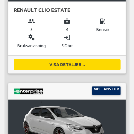
RENAULT CLIO ESTATE
group
business_center
local_gas_station
5
4
Bensin
miscellaneous_services
login
Bruksanvisning
5 Dörr
VISA DETALJER...
MELLANSTOR