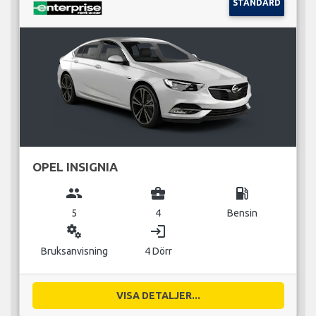
STANDARD
OPEL INSIGNIA
group
business_center
local_gas_station
5
4
Bensin
miscellaneous_services
login
Bruksanvisning
4 Dörr
VISA DETALJER...