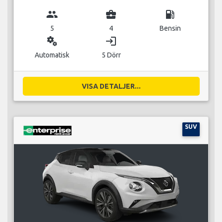
group
business_center
local_gas_station
5
4
Bensin
miscellaneous_services
login
Automatisk
5 Dörr
VISA DETALJER...
SUV