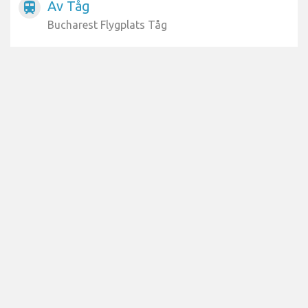
Av Tåg
train
Bucharest Flygplats Tåg