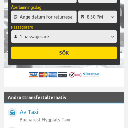
Återlämningsdag
Passagerare
SÖK
Andra ttransfertalternativ
Av Taxi
local_taxi
Bucharest Flygplats Taxi