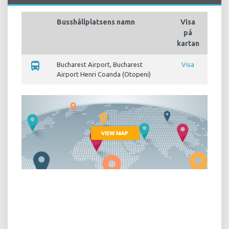
Busshållplatsens namn
Visa
på
kartan
directions_bus
Bucharest Airport, Bucharest
Visa
Airport Henri Coanda (Otopeni)