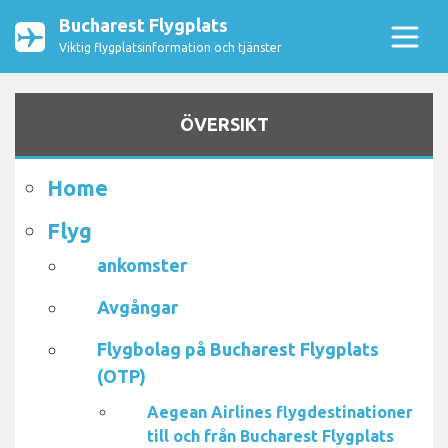
Bucharest Flygplats
Viktig flygplatsinformation och tjänster
ÖVERSIKT
Home
Flyg
ankomster
Avgångar
Flygbolag på Bucharest Flygplats
(OTP)
Aegean Airlines flygdestinationer
till och från Bucharest Flygplats