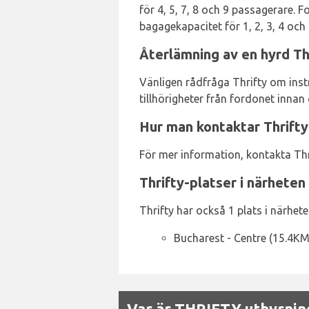
för 4, 5, 7, 8 och 9 passagerare. 
bagagekapacitet för 1, 2, 3, 4 och
Återlämning av en hyrd Th
Vänligen rådfråga Thrifty om instr
tillhörigheter från fordonet innan
Hur man kontaktar Thrifty
För mer information, kontakta Thr
Thrifty-platser i närheten
Thrifty har också 1 plats i närheten
Bucharest - Centre (15.4KM
Var är THRIFTY uthyrning