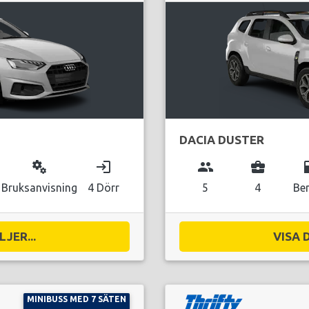
DACIA DUSTER
miscellaneous_services
login
group
business_center
local_g
Bruksanvisning
4 Dörr
5
4
Be
JER...
VISA 
MINIBUSS MED 7 SÄTEN