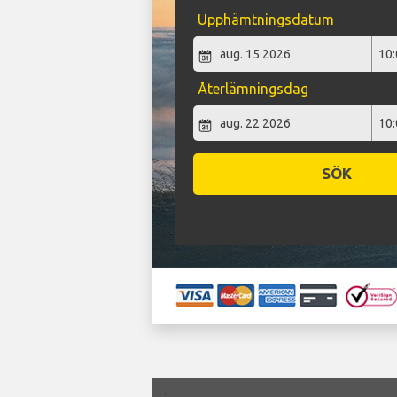
Upphämtningsdatum
Återlämningsdag
SÖK