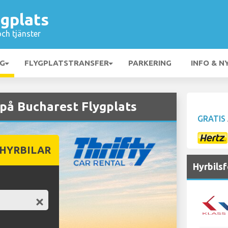
gplats
och tjänster
NG
FLYGPLATSTRANSFER
PARKERING
INFO & N
på Bucharest Flygplats
GRATIS
 HYRBILAR
Hyrbils