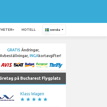
YHETER
HOTELL
svenska
GRATIS
Ändringar,
Avbeställningar,
INGA
kortavgifter!
företag på Bucharest Flygplats
Klass Wagen
star
star
star
star
star