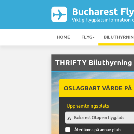
Bucharest Fly
Viktig flygplatsinformation 
HOME
FLYG
BILUTHYRNI
THRIFTY Biluthyrning 
OSLAGBART VÄRDE PÅ
Upphämtningsplats
Återlämna på annan plats